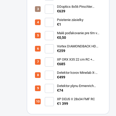
DDoptics 8x56 Pirschler
Gen.3 Magnesium zelený
€639
Poistenie zásielky
€1
Malé poďakovanie pre tím v
sklade
€0,50
Vortex DIAMONDBACK HD
10X50
€259
XP ORX X35 22 cm RC +
bezdrôtové slúchadlá
€685
WSAUDIO
Detektor kovov Minelab X-
Terra ELITE pinpoiter set
€499
Detektor plynu Ermenrich
NG40
€74
XP DEUS II 28x34 FMF RC
€1 399