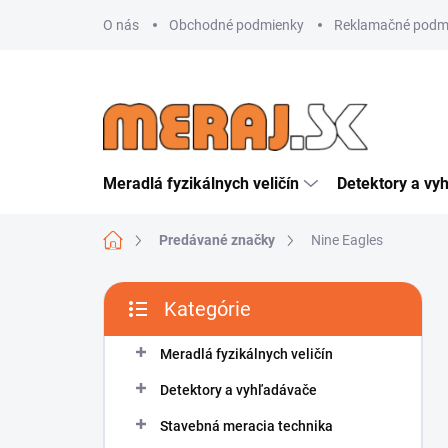
Prejsť
O nás
Obchodné podmienky
Reklamačné podm
na
obsah
Meradlá fyzikálnych veličín
Detektory a vy
Domov
Predávané značky
Nine Eagles
B
Kategórie
o
Preskočiť
č
kategórie
n
Meradlá fyzikálnych veličín
ý
Detektory a vyhľadávače
p
a
Stavebná meracia technika
n