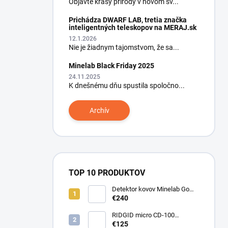
Objavte krásy prírody v novom sv...
Prichádza DWARF LAB, tretia značka
inteligentných teleskopov na MERAJ.sk
12.1.2026
Nie je žiadnym tajomstvom, že sa...
Minelab Black Friday 2025
24.11.2025
K dnešnému dňu spustila spoločno...
Archív
TOP 10 PRODUKTOV
Detektor kovov Minelab Go
Find 66
€240
RIDGID micro CD-100
Detektor horľavých plynov
€125