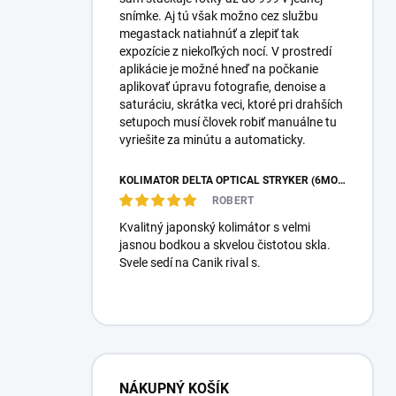
snímke. Aj tú však možno cez službu
megastack natiahnúť a zlepiť tak
expozície z niekoľkých nocí. V prostredí
aplikácie je možné hneď na počkanie
aplikovať úpravu fotografie, denoise a
saturáciu, skrátka veci, ktoré pri drahších
setupoch musí človek robiť manuálne tu
vyriešite za minútu a automaticky.
KOLIMÁTOR DELTA OPTICAL STRYKER (6MOA)
ROBERT
Kvalitný japonský kolimátor s velmi
jasnou bodkou a skvelou čistotou skla.
Svele sedí na Canik rival s.
NÁKUPNÝ KOŠÍK