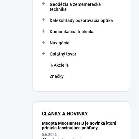
Geodézia a zememeracká
e
technika
l
Ďalekohľady pozorovacia optika
Komunikačná technika
Navigácia
Ostatný tovar
% Akcie %
Značky
ČLÁNKY A NOVINKY
Meopta MeoHunter B je novinka ktorá
prináša fascinujúce pohľady
5.6.2026