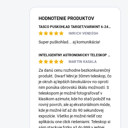
HODNOTENIE PRODUKTOV
TASCO PUŠKOHĽAD TARGET/VARMINT 6-24X42 MILDOT
IMRICH VENDÉGH
Super puškohlad... aj komunikácia!
INTELIGENTNÝ ASTRONOMICKÝ TELESKOP DWARFLAB DWARF MINI
MARTIN KASALA
Za danú cenu rozhodne bezkonkurenčný
produkt. Dwarf Mini je 30mm teleskop, čo
je okruh aj lepších binokulárov no oproti
nim ponúka obrovskú škálu možností. S
teleskopom je možné fotografovať v
klasikom azimute, kde ho stačí položiť na
rovný povrch, ale aj ekvatoriálnom móde,
kde je možné ísť až do 90 sekundovej
expozície. Všetko je možné riešiť cez
aplikáciu one click riešeniami. Teleskop si
sám stackuje fotky až do 999 v jednej