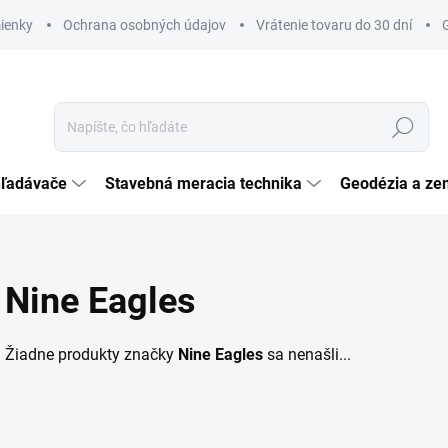
ienky
Ochrana osobných údajov
Vrátenie tovaru do 30 dní
Hľadať
hľadávače
Stavebná meracia technika
Geodézia a ze
Nine Eagles
Žiadne produkty značky
Nine Eagles
sa nenašli...