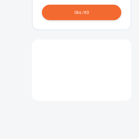
0
ks /
€0