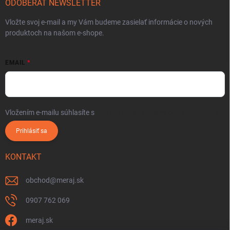
ODOBERAŤ NEWSLETTER
Vložte svoj e-mail a my Vám budeme zasielať informácie o nových
produktoch na našom e-shope.
EMAIL
Vložením e-mailu súhlasíte s
podmienkami ochrany osobných údajov
Prihlásiť sa
KONTAKT
obchod
@
meraj.sk
0907 762 069
meraj.sk