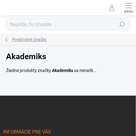
Prejsť
na
obsah
Hľadať
Predávané značky
Akademiks
Žiadne produkty značky
Akademiks
sa nenašli...
Z
á
p
ä
t
i
INFORMÁCIE PRE VÁS