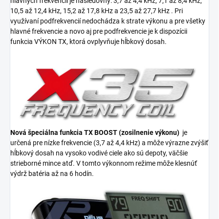
hlavných frekvencií je nasledovný: 3,7 až 4,4 kHz, 7,1 až 8,4 kHz,
10,5 až 12,4 kHz, 15,2 až 17,8 kHz a 23,5 až 27,7 kHz .
Pri
využívaní podfrekvencií nedochádza k strate výkonu a pre všetky
hlavné frekvencie a novo aj pre podfrekvencie je k dispozícii
funkcia VÝKON TX, ktorá ovplyvňuje hĺbkový dosah.
Nová špeciálna funkcia TX BOOST (zosilnenie výkonu)
je
určená pre nízke frekvencie (3,7 až 4,4 kHz) a môže výrazne zvýšiť
hĺbkový dosah na vysoko vodivé ciele ako sú depoty, väčšie
strieborné mince atď. V tomto výkonnom režime môže klesnúť
výdrž batéria až na 6 hodín.