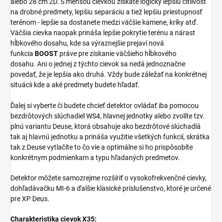
alebo 28 cm 2D.
S menšou cievkou získate logicky lepšiu citlivosť
na drobné predmety, lepšiu separáciu a tiež lepšiu priestupnosť
terénom - lepšie sa dostanete medzi väčšie kamene, kríky atď.
Väčšia cievka naopak prináša lepšie pokrytie terénu a nárast
hĺbkového dosahu, kde sa výraznejšie prejaví nová
funkcia
BOOST
práve pre získanie väčšieho hĺbkového
dosahu.
Ani o jednej z týchto cievok sa nedá jednoznačne
povedať, že je lepšia ako druhá.
Vždy bude záležať na konkrétnej
situácii kde a aké predmety budete hľadať.
Ďalej si vyberte či budete chcieť detektor ovládať iba pomocou
bezdrôtových slúchadiel WS4, hlavnej jednotky alebo zvolíte tzv.
plnú variantu Deuse, ktorá obsahuje ako bezdrôtové slúchadlá
tak aj hlavnú jednotku a prináša využitie všetkých funkcií, skrátka
tak z Deuse vytlačíte to čo vie a optimálne si ho prispôsobíte
konkrétnym podmienkam a typu hľadaných predmetov.
Detektor môžete samozrejme rozšíriť o vysokofrekvenčné cievky,
dohľadávačku MI-6 a ďalšie klasické príslušenstvo, ktoré je určené
pre XP Deus.
Charakteristika cievok X35: