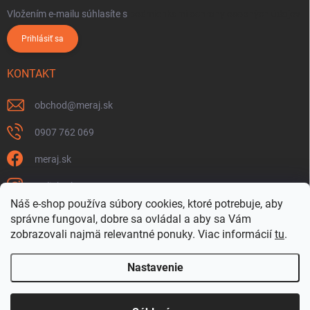
Vložením e-mailu súhlasíte s
podmienkami ochrany osobných údajov
Prihlásiť sa
KONTAKT
obchod
@
meraj.sk
0907 762 069
meraj.sk
m_link_sk
Náš e-shop používa súbory cookies, ktoré potrebuje, aby
https://www.youtube.com/@meraj-sk
správne fungoval, dobre sa ovládal a aby sa Vám
zobrazovali najmä relevantné ponuky.
Viac informácií
tu
.
@m_link_sk
Nastavenie
Copyright 2026
www.Meraj.sk
. Všetky práva vyhradené.