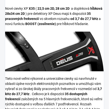
Nové cievky XP
X35
(
22,5 cm 2D, 28 cm 2D
a doplnková
hĺbková
28x34 cm 2D
) pre detektory XP Deus majú k dispozícii
35
pracovných frekvencií
vo skvelom rozsahu
od 3,7 do 27,7 kHz
a
novú funkciu
BOOST (zosilnenie)
pre hĺbkové hľadanie.
Tieto nové veľmi výkonné a univerzálne cievky sú navrhnuté v
oblasti úplne nových elektronických poznatkov a umožňujú vám
vybrať si zo širokej škály pracovných frekvencií v rozmedzí od
3,7
kHz do 27,7 kHz
.
Celkovo je k dispozícii
35 dostupných
frekvencií
založených na 5 hlavných frekvenciách, ktoré sú veľmi
rýchlo dostupné s voľbou ďalších 7 podfrekvencií.
Rozsah