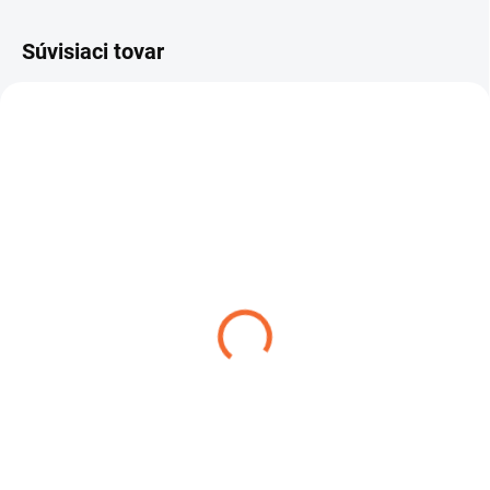
Súvisiaci tovar
XPBACKPACK240
SKLADOM
Batoh XP Backpack 240
€65
Do košíka
Batoh s váhou iba 700 g je
špeciálne navrhnutý pre detektory
kovov značky XP.