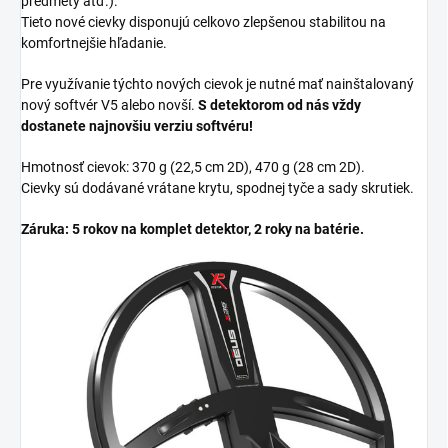
predmety atď.).
Tieto nové cievky disponujú celkovo zlepšenou stabilitou na
komfortnejšie hľadanie.
Pre využívanie týchto nových cievok je nutné mať nainštalovaný
nový softvér V5 alebo novší.
S detektorom od nás vždy
dostanete najnovšiu verziu softvéru!
Hmotnosť cievok: 370 g (22,5 cm 2D), 470 g (28 cm 2D).
Cievky sú dodávané vrátane krytu, spodnej tyče a sady skrutiek.
Záruka: 5 rokov na komplet detektor, 2 roky na batérie.