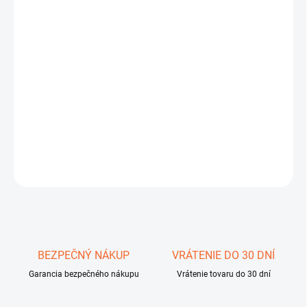
cena:
−
+
Pridať do košíka
Najnovšia verzia detektora
XP Deus
osadená novými výkonnými
cievkami X35 (frekvencia 4-28 kHz).
Zostavte si podľa svojich
požiadaviek.
5 ročná záruka
DETAILNÉ INFORMÁCIE
OPÝTAŤ SA
STRÁŽIŤ
Uložiť
BEZPEČNÝ NÁKUP
VRÁTENIE DO 30 DNÍ
Garancia bezpečného nákupu
Vrátenie tovaru do 30 dní