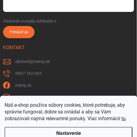
Vložením e-mailu súhlasíte s
podmienkami ochrany osobných údajov
Prihlásiť sa
KONTAKT
obchod
@
meraj.sk
0907 762 069
meraj.sk
m_link_sk
Náš e-shop používa súbory cookies, ktoré potrebuje, aby
https://www.youtube.com/@meraj-sk
správne fungoval, dobre sa ovládal a aby sa Vám
zobrazovali najmä relevantné ponuky.
Viac informácií
tu
.
@m_link_sk
Nastavenie