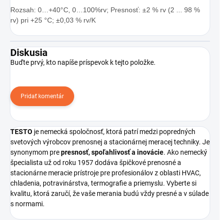
Rozsah: 0…+40°C, 0…100%rv; Presnosť: ±2 % rv (2 ... 98 %
rv) pri +25 °C; ±0,03 % rv/K
Diskusia
Buďte prvý, kto napíše príspevok k tejto položke.
Pridať komentár
TESTO
je nemecká spoločnosť, ktorá patrí medzi popredných
svetových výrobcov prenosnej a stacionárnej meracej techniky. Je
synonymom pre
presnosť, spoľahlivosť a inovácie
. Ako nemecký
špecialista už od roku 1957 dodáva špičkové prenosné a
stacionárne meracie prístroje pre profesionálov z oblasti HVAC,
chladenia, potravinárstva, termografie a priemyslu. Vyberte si
kvalitu, ktorá zaručí, že vaše merania budú vždy presné a v súlade
s normami.