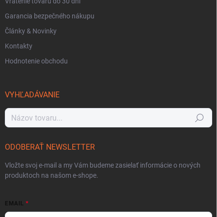
Vrátenie tovaru do 30 dní
Garancia bezpečného nákupu
Články & Novinky
Kontakty
Hodnotenie obchodu
VYHĽADÁVANIE
Hľadať
ODOBERAŤ NEWSLETTER
Vložte svoj e-mail a my Vám budeme zasielať informácie o nových
produktoch na našom e-shope.
EMAIL