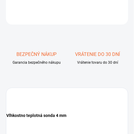
DETAILNÉ INFORMÁCIE
OPÝTAŤ SA
STRÁŽIŤ
Uložiť
BEZPEČNÝ NÁKUP
VRÁTENIE DO 30 DNÍ
Garancia bezpečného nákupu
Vrátenie tovaru do 30 dní
Vlhkostno teplotná sonda 4 mm