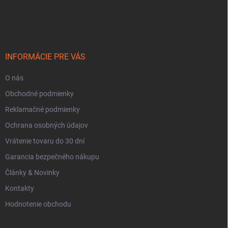
Z
v
á
ý
p
p
ä
i
t
s
i
u
INFORMÁCIE PRE VÁS
e
O nás
Obchodné podmienky
Reklamačné podmienky
Ochrana osobných údajov
Vrátenie tovaru do 30 dní
Garancia bezpečného nákupu
Články & Novinky
Kontakty
Hodnotenie obchodu