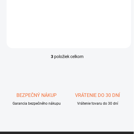
Vrecková Digitálna váha 500g / 0,01 g
€25
Do košíka
3
položiek celkom
O
v
l
á
d
a
c
BEZPEČNÝ NÁKUP
VRÁTENIE DO 30 DNÍ
i
Garancia bezpečného nákupu
e
Vrátenie tovaru do 30 dní
p
r
v
k
y