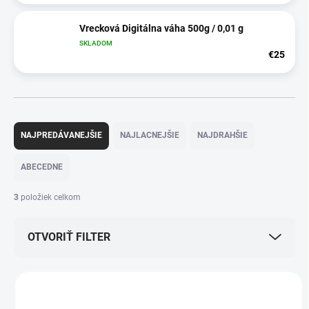
Vrecková Digitálna váha 500g / 0,01 g
SKLADOM
€25
R
a
NAJPREDÁVANEJŠIE
NAJLACNEJŠIE
NAJDRAHŠIE
d
e
ABECEDNE
n
i
3
položiek celkom
e
p
OTVORIŤ FILTER
r
o
d
V
u
ý
k
SL500
p