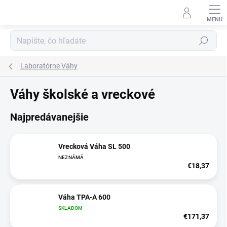
Prejsť
na
obsah
Hľadať
Laboratórne Váhy
Váhy školské a vreckové
Najpredávanejšie
Vrecková Váha SL 500
NEZNÁMÁ
€18,37
Váha TPA-A 600
SKLADOM
€171,37