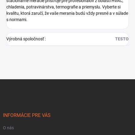
stacionárne meracie prístroje pre profesionálov z oblasti HVAC,
chladenia, potravinárstva, termografie a priemyslu. Vyberte si
kvalitu, ktorá zaručí, že vaše merania budú vždy presné a v súlade
s normami.
Výrobná spoločnosť
:
TESTO
Z
á
p
ä
t
i
INFORMÁCIE PRE VÁS
e
O nás