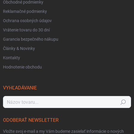
Obchodné podmienky
Reklamačné podmienky
Ochrana osobných údajov
Vrátenie tovaru do 30 dní
Garancia bezpečného nákupu
Články & Novinky
Kontakty
Hodnotenie obchodu
VYHĽADÁVANIE
Hľadať
ODOBERAŤ NEWSLETTER
Vložte svoj e-mail a my Vám budeme zasielať informácie o nových