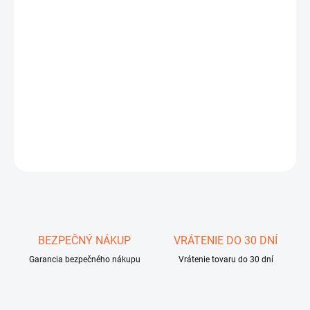
cena:
MÔŽEME
DORUČIŤ DO:
10.8.2026
−
+
Pridať do košíka
DETAILNÉ INFORMÁCIE
OPÝTAŤ SA
STRÁŽIŤ
Uložiť
BEZPEČNÝ NÁKUP
VRÁTENIE DO 30 DNÍ
Garancia bezpečného nákupu
Vrátenie tovaru do 30 dní