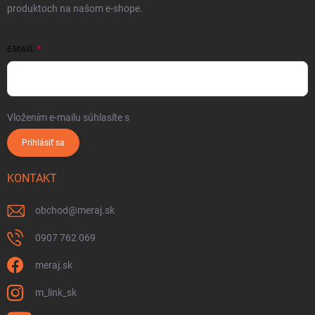
produktoch na našom e-shope.
EMAIL
Vložením e-mailu súhlasíte s
podmienkami ochrany osobných údajov
Prihlásiť sa
KONTAKT
obchod
@
meraj.sk
0907 762 069
meraj.sk
m_link_sk