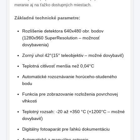
meranie aj na ťažko dostupných miestach.
Základné technické parametre:
Rozlíšenie detektora 640x480 obr. bodov
(1280x960 SuperResolution – možnosť
dovybavenia)
Zorný uhol 42°(15° teleobjektiv – možné dovybaviť)
Teplotná citlivosť menšia než 0,04°C
Automatické rozoznávanie horúceho-studeného
bodu
Funkcia pre zobrazovanie rozloženia povrchovej
vlhkosti
Teplotný rozsah: -20 až +350 °C (+1200°C – možné
dovybaviť)
Digitálny fotoaparát pre ľahkú dokumentáciu
Automatické a manuálne ostrenie