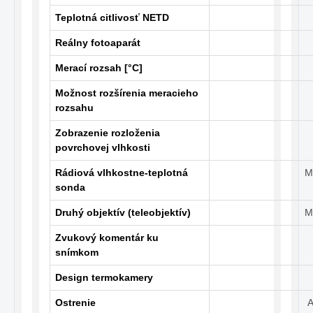
Teplotná citlivosť NETD
Reálny fotoaparát
Merací rozsah [°C]
Možnost rozšírenia meracieho
rozsahu
Zobrazenie rozloženia
povrchovej vlhkosti
Rádiová vlhkostne-teplotná
M
sonda
Druhý objektív (teleobjektív)
M
Zvukový komentár ku
snímkom
Design termokamery
Ostrenie
A