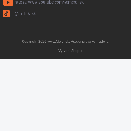
https://www.youtube.com/@meraj-sk
@m_link_sk
Copyright 2026
www.Meraj.sk
. Všetky práva vyhradené.
Vytvoril Shoptet