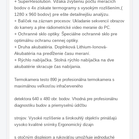
+ SuperResolution. Vďaka zvýšeniu počtu meracích
bodov o 4x získate termogramy s vysokým rozlíšením,(
1280 x 960 bodov) pre ešte detailnejšiu analýzu.
+ Balíček na záznam procesov. Ukladanie sekvencií obrazov
do kamery a plne rádiometrické video meranie do PC.
+ Ochranné sklo optiky. Špeciálne ochranné sklo pre
optimálnu ochranu cennej optiky.
+ Druha akubatéria. Doplnková Lithium-Ionová-
Akubatéria na predĺženie času meraní.
+ Rýchlo nabíjačka. Stolná rýchlo nabíjačka na dve
akubatérie skracuje čas nabíjania.
Termokamera testo 890 je profesionálna termokamera s
maximálnou veľkosťou infračerveného
detektora 640 x 480 obr. bodov. Vhodná pre profesionálnu
diagnostiku budov a priemyselnú údržbu
strojov. Vysoké rozlíšenie a širokouhlý objektív prinášajú
vysoko kvalitné snímky.Ergonomický dizajn
s otočným displejom a rukoväťou umožňuje jednoduché