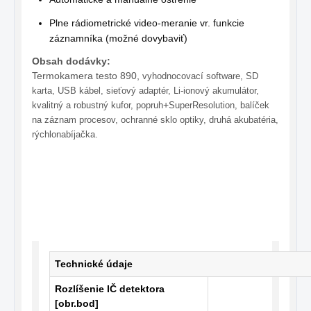
Plne rádiometrické video-meranie vr. funkcie
záznamníka (možné dovybaviť)
Obsah dodávky:
Termokamera testo 890,
vyhodnocovací software, SD
karta, USB kábel, sieťový adaptér, Li-ionový akumulátor,
+
kvalitný a robustný kufor, popruh
SuperResolution, b
alíček
na záznam procesov
, ochranné sklo optiky, druhá akubatéria,
rýchlonabíjačka.
Technické údaje
Rozlíšenie IČ detektora
[obr.bod]