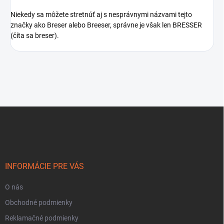
Niekedy sa môžete stretnúť aj s nesprávnymi názvami tejto
značky ako Breser alebo Breeser, správne je však len BRESSER
(číta sa breser).
Z
á
p
ä
t
i
INFORMÁCIE PRE VÁS
e
O nás
Obchodné podmienky
Reklamačné podmienky