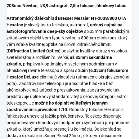
203mm Newton, f/3,9 astrograf, 2,5in fokuser, hliníkový tubus
Astronomický ďalekohľad Bresser Messier NT-203S/800 OTA
Hexafoc
je skvelý astro teleskop, astrograf,
určený najmä na
astrofotografovanie deep-sky objektov
s 203mm parabolickým
zrkadlovým objektívom typu Newton a 800mm ohniskom, ktorý
vám vďaka kvalitnej optike na úrovni difrakčného limitu
(
Diffraction Limited Optics
) poskytne kvalitný obraz s vysokou
svetelnosťou a rozlíšením. Veľké,
až 85mm sekundárne
zrkadlo,
prispieva k optimálnym svetelným podmienkam v
ohniskovej rovine teleskopu a spolu s
2,5in (6,35cm) fokuserom
Hexafoc DeLuxe
eliminujú vinetáciu (stmavenie okrajov zorného
poľa). Zaostrovanie teleskopu je absolútne hladké a bez
akéhokoľvek nežiadúceho preskakovania, zaostrovanie tak
predstavuje úplne nový štandard v tejto cenovej kategórii astro
teleskopov. Je
možné ho doplniť voliteľným jemným
zaostrovaním s prevodom 1:10
. Robustný fokuser Hexafoc s
ľahkosťou unesie aj ťažšie príslušenstvo. Teleskop disponuje
prepracovaným 6-bodovým podporným systémom pre primárne
zrkadlo, ktorý umožňuje presnejšiu kolimáciu. Ďalekohľad sa
dodáva s okulárom Super Plössl 26mm, s ktorým dosiahnete