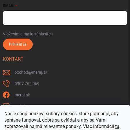
EMAIL
Vložením e-mailu súhlasíte s
podmienkami ochrany osobných údajov
Prihlásiť sa
KONTAKT
obchod
@
meraj.sk
0907 762 069
meraj.sk
m_link_sk
Náš e-shop používa súbory cookies, ktoré potrebuje, aby
https://www.youtube.com/@meraj-sk
správne fungoval, dobre sa ovládal a aby sa Vám
zobrazovali najmä relevantné ponuky.
Viac informácií
tu
.
@m_link_sk