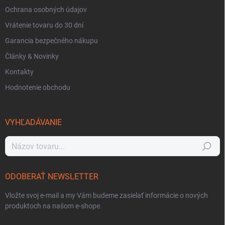
Ochrana osobných údajov
Vrátenie tovaru do 30 dní
Garancia bezpečného nákupu
Články & Novinky
Kontakty
Hodnotenie obchodu
VYHĽADÁVANIE
Hľadať
ODOBERAŤ NEWSLETTER
Vložte svoj e-mail a my Vám budeme zasielať informácie o nových
produktoch na našom e-shope.