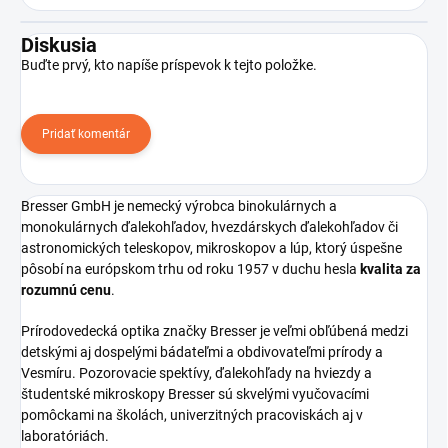
Diskusia
Buďte prvý, kto napíše príspevok k tejto položke.
Pridať komentár
Bresser GmbH je nemecký výrobca binokulárnych a
monokulárnych ďalekohľadov, hvezdárskych ďalekohľadov či
astronomických teleskopov, mikroskopov a lúp, ktorý úspešne
pôsobí na európskom trhu od roku 1957 v duchu hesla
kvalita za
rozumnú cenu
.
Prírodovedecká optika značky Bresser je veľmi obľúbená medzi
detskými aj dospelými bádateľmi a obdivovateľmi prírody a
Vesmíru. Pozorovacie spektívy, ďalekohľady na hviezdy a
študentské mikroskopy Bresser sú skvelými vyučovacími
pomôckami na školách, univerzitných pracoviskách aj v
laboratóriách.