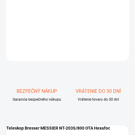
−
+
Pridať do košíka
Teleskop Bresser MESSIER NT-203S/800 OTA Hexafoc
DETAILNÉ INFORMÁCIE
OPÝTAŤ SA
STRÁŽIŤ
Uložiť
BEZPEČNÝ NÁKUP
VRÁTENIE DO 30 DNÍ
Garancia bezpečného nákupu
Vrátenie tovaru do 30 dní
Teleskop Bresser MESSIER NT-203S/800 OTA Hexafoc