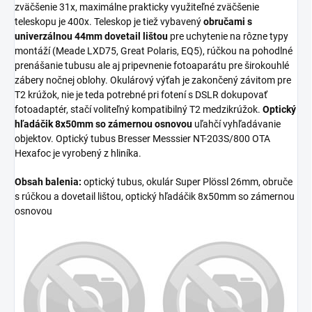
zväčšenie 31x, maximálne prakticky využiteľné zväčšenie
teleskopu je 400x. Teleskop je tiež vybavený
obručami s
univerzálnou 44mm dovetail lištou
pre uchytenie na rôzne typy
montáží (Meade LXD75, Great Polaris, EQ5), rúčkou na pohodlné
prenášanie tubusu ale aj pripevnenie fotoaparátu pre širokouhlé
zábery nočnej oblohy. Okulárový výťah je zakončený závitom pre
T2 krúžok, nie je teda potrebné pri fotení s DSLR dokupovať
fotoadaptér, stačí voliteľný kompatibilný T2 medzikrúžok.
Optický
hľadáčik 8x50mm so zámernou osnovou
uľahčí vyhľadávanie
objektov. Optický tubus Bresser Messsier NT-203S/800 OTA
Hexafoc je vyrobený z hliníka.
Obsah balenia:
optický tubus, okulár Super Plössl 26mm, obruče
s rúčkou a dovetail lištou, optický hľadáčik 8x50mm so zámernou
osnovou