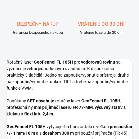
BEZPEČNÝ NÁKUP
VRÁTENIE DO 30 DNÍ
Garancia bezpečného nákupu
Vrátenie tovaru do 30 dní
Rotačný laser
GeoFennel FL 105H
pre
vodorovnú rovinu
sa
vyznačuje veľmi jednoduchým ovládaním. K dispozícii sú
prakticky 3 tlačidlá. Jedno na zapnutie/vypnutie prístroja, druhé
na zapnutie/vypnutie funkcie TILT a tretie na zapnutie/vypnutie
funkcie VWM.
Ponúkaný
SET obsahuje
rotačný laser
GeoFennel FL 105H
,
profesionálny
mm prijímač laseru FR 77-MM, výsuvný statív s
kľukou
a
flexi latu 2,4 m.
GeoFennel FL 105H
vytyčuje iba horizontálu s veľkou
presnosťou
+/- 1 mm/10 m
a s
dosahom 300 m
pri použití prijímača (FR 45).