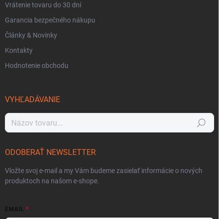
Vrátenie tovaru do 30 dní
Garancia bezpečného nákupu
Články & Novinky
Kontakty
Hodnotenie obchodu
VYHĽADÁVANIE
Hľadať
ODOBERAŤ NEWSLETTER
Vložte svoj e-mail a my Vám budeme zasielať informácie o nových
produktoch na našom e-shope.
EMAIL