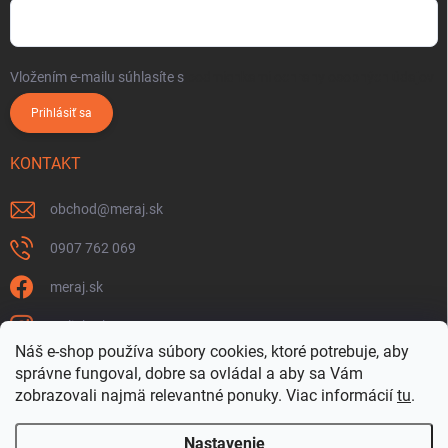
Vložením e-mailu súhlasíte s
podmienkami ochrany osobných údajov
Prihlásiť sa
KONTAKT
obchod
@
meraj.sk
0907 762 069
meraj.sk
m_link_sk
Náš e-shop používa súbory cookies, ktoré potrebuje, aby
https://www.youtube.com/@meraj-sk
správne fungoval, dobre sa ovládal a aby sa Vám
zobrazovali najmä relevantné ponuky.
Viac informácií
tu
.
@m_link_sk
Nastavenie