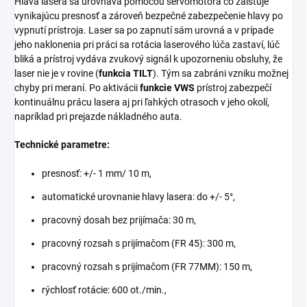
Hlava lasera sa urovnáva pomocou servomotora čo zaisťuje
vynikajúcu presnosť a zároveň bezpečné zabezpečenie hlavy po
vypnutí prístroja. Laser sa po zapnutí sám urovná a v prípade
jeho naklonenia pri práci sa rotácia laserového lúča zastaví, lúč
bliká a prístroj vydáva zvukový signál k upozorneniu obsluhy, že
laser nie je v rovine (
funkcia TILT
). Tým sa zabráni vzniku možnej
chyby pri meraní. Po aktivácii
funkcie VWS
prístroj zabezpečí
kontinuálnu prácu lasera aj pri ľahkých otrasoch v jeho okolí,
napríklad pri prejazde nákladného auta.
Technické parametre:
presnosť: +/- 1 mm/ 10 m,
automatické urovnanie hlavy lasera: do +/- 5°,
pracovný dosah bez prijímača: 30 m,
pracovný rozsah s prijímačom (FR 45): 300 m,
pracovný rozsah s prijímačom (FR 77MM): 150 m,
rýchlosť rotácie: 600 ot./min.,