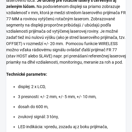
laserového lúča.
Je určený pre rotačné lasery s červeným aj
zeleným lúčom.
Na podsvietenom displeji sa priamo zobrazuje
vzdialenosť v mm, ktorá je medzi stredom laserového prijímača FR
77-MM a rovinou vytýčenú rotačným laserom. Zobrazované
segmenty na displeji proporčne pribúdajú / ubúdajú podľa
vzdialenosti prijímača od vytýčenej laserovej roviny. Je možné
zadať tiež inú nulovú výšku (ako je stred laserového prijímača, tzv.
OFFSET) v rozmedzí +/- 20 mm. Pomocou funkcie WIRELESS
možno vďaka rádiovému signálu ovládať ďalší prijímač FR 77
(stav HOST alebo SLAVE) napr. pri prenášaní referenčnej laserovej
priamky na dlhé vzdialenosti, monitoringu, meranie za roh a pod.
Technické parametre:
displej: 2 x LCD,
3 presnosti: +/- 2 mm, +/- 5 mm, +/- 10 mm,
dosah do 600 m,
zvukový signál: 3 tóny,
LED indikácia: vpredu, zozadu aj z boku prijímača,