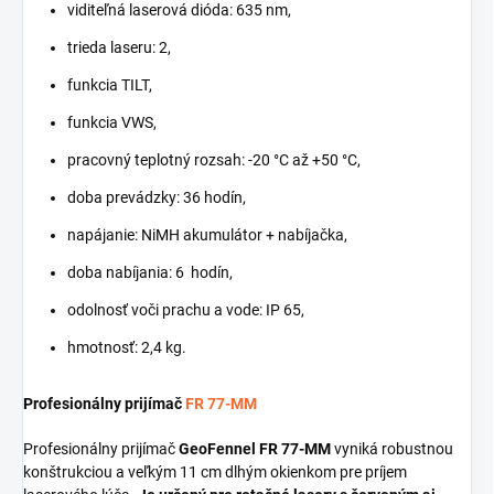
viditeľná laserová dióda: 635 nm,
trieda laseru: 2,
funkcia TILT,
funkcia VWS,
pracovný teplotný rozsah: -20 °C až +50 °C,
doba prevádzky: 36 hodín,
napájanie: NiMH akumulátor + nabíjačka,
doba nabíjania: 6 hodín,
odolnosť voči prachu a vode: IP 65,
hmotnosť: 2,4 kg.
Profesionálny prijímač
FR 77-MM
Profesionálny prijímač
GeoFennel FR 77-MM
vyniká robustnou
konštrukciou a veľkým 11 cm dlhým okienkom pre príjem