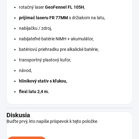
rotačný laser
GeoFennel FL 105H
,
prijímač laseru FR 77MM
s držiakom na latu,
nabíjačku / zdroj,
nabíjateľné batérie NiMH + akumulátor,
batériovú priehradku pre alkalické batérie,
transportný plastový kufor,
návod,
hliníkový statív s kľukou,
flexi latu 2,4 m.
Diskusia
Buďte prvý, kto napíše príspevok k tejto položke.