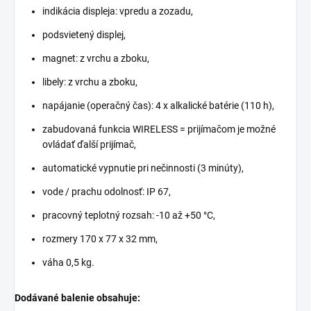
indikácia displeja: vpredu a zozadu,
podsvietený displej,
magnet: z vrchu a zboku,
libely: z vrchu a zboku,
napájanie (operačný čas): 4 x alkalické batérie (110 h),
zabudovaná funkcia WIRELESS = prijímačom je možné
ovládať ďalší prijímač,
automatické vypnutie pri nečinnosti (3 minúty),
vode / prachu odolnosť: IP 67,
pracovný teplotný rozsah: -10 až +50 °C,
rozmery 170 x 77 x 32 mm,
váha 0,5 kg.
Dodávané balenie obsahuje: