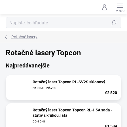
Prejsť
na
obsah
Hľadať
Rotačné lasery
Rotačné lasery Topcon
Najpredávanejšie
Rotačný laser Topcon RL-SV2S sklonový
NA OBJEDNÁVKU
€2 520
Rotačný laser Topcon Topcon RL-H5A sada -
statív s kľukou, lata
DO 4 DNÍ
€1 584