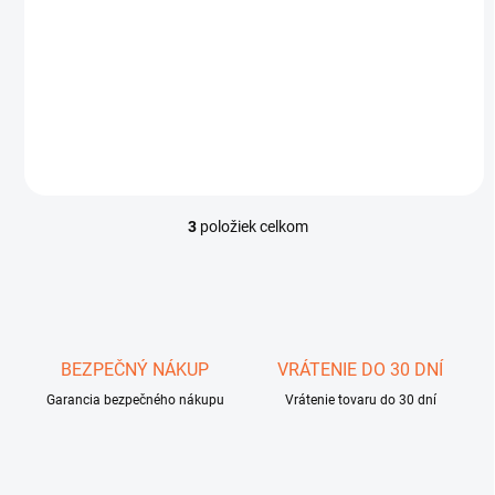
DO 4 DNÍ
Rotačný laser Topcon RL-H5A
€1 355
Do košíka
3
položiek celkom
O
v
l
á
d
a
c
BEZPEČNÝ NÁKUP
VRÁTENIE DO 30 DNÍ
i
Garancia bezpečného nákupu
e
Vrátenie tovaru do 30 dní
p
r
v
k