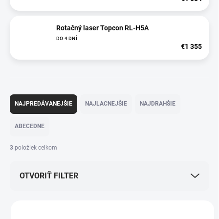
Rotačný laser Topcon RL-H5A
DO 4 DNÍ
€1 355
R
a
NAJPREDÁVANEJŠIE
NAJLACNEJŠIE
NAJDRAHŠIE
d
e
ABECEDNE
n
i
3
položiek celkom
e
p
OTVORIŤ FILTER
r
o
d
V
u
ý