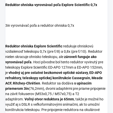
Reduktor ohniska-vyrovnávač poľa Explore Scientific 0,7x
3in vyrovnávač poľa a reduktor ohniska 0,7x
Reduktor ohniska Explore Scientific
redukuje ohniskovú
vzdialenosť teleskopu 0,7x (pre f/8) a 0,8x (pre f/10). Reduktor
nielen skracuje ohnisko teleskopu, ale
zároveň funguje ako
vyrovnávač poľa
. Hoci pôvodne bol tento reduktor vyvinutý pre
teleskopy Explore Scientific ED-APO 127mm a ED-APO 152mm,
je
vhodný aj pre ostatné bezkomové optické sústavy, ED-APO
refraktory, teleskopy optickej konštrukcie Cassegrain, Meade
ACF, Ritchey-Chrétien
. Reduktor sa dodáva
s upínacím
priemerom 3in
(76,2mm), dvomi adaptérmi pre priame pripojenie
na závit fokuserov (M53x0,75 / M57x0,75) a T2
adaptérom.
Voľný otvor reduktora je 65mm
, takže je možné ho
využiť aj s DSLR s veľkoformátovými snímačmi, ak to umožní
konštrukcia teleskopu. Pre pripojenie reduktora na okulárové