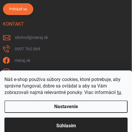
Prihlásiť sa
KONTAKT
obchod
@
meraj.sk
0907 762 069
meraj.sk
m_link_sk
Náš e-shop používa súbory cookies, ktoré potrebuje, aby
https://www.youtube.com/@meraj-sk
správne fungoval, dobre sa ovládal a aby sa Vám
zobrazovali najmä relevantné ponuky.
Viac informácií
tu
.
@m_link_sk
Nastavenie
Copyright 2026
www.Meraj.sk
. Všetky práva vyhradené.
Súhlasím