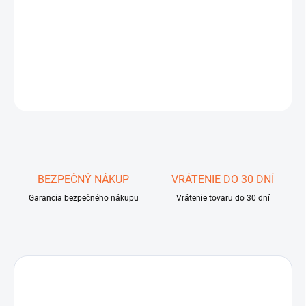
−
+
Pridať do košíka
DETAILNÉ INFORMÁCIE
OPÝTAŤ SA
STRÁŽIŤ
Uložiť
BEZPEČNÝ NÁKUP
VRÁTENIE DO 30 DNÍ
Garancia bezpečného nákupu
Vrátenie tovaru do 30 dní