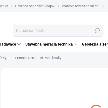
ienky
Ochrana osobných údajov
Vrátenie tovaru do 30 dní
Hľadať
hľadávače
Stavebná meracia technika
Geodézia a ze
ľady
Primos - Gen III. Tri Pod - krátky
Neohodnotené
Podrobnosti hodnotenia
ZNAČKA:
PRIMOS
€
€12
Jedn
NA
cena