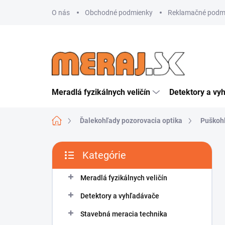
Prejsť
O nás
Obchodné podmienky
Reklamačné podm
na
obsah
Meradlá fyzikálnych veličín
Detektory a vy
Domov
Ďalekohľady pozorovacia optika
Puškoh
B
Kategórie
o
Preskočiť
č
kategórie
n
Meradlá fyzikálnych veličín
ý
Detektory a vyhľadávače
p
a
Stavebná meracia technika
n