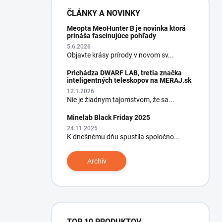
ČLÁNKY A NOVINKY
Meopta MeoHunter B je novinka ktorá
prináša fascinujúce pohľady
5.6.2026
Objavte krásy prírody v novom sv...
Prichádza DWARF LAB, tretia značka
inteligentných teleskopov na MERAJ.sk
12.1.2026
Nie je žiadnym tajomstvom, že sa...
Minelab Black Friday 2025
24.11.2025
K dnešnému dňu spustila spoločno...
Archív
TOP 10 PRODUKTOV