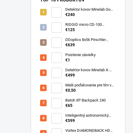
Detektor kovov Minelab Go
Find 66
€240
RIDGID micro CD-100
Detektor horľavých plynov
€125
DDoptics 8x56 Pirschler
Gen.3 Magnesium zelený
€639
Poistenie zásielky
€1
Detektor kovov Minelab X-
Terra ELITE pinpoiter set
€499
Malé poďakovanie pre tím v
sklade
€0,50
Batoh XP Backpack 240
€65
Inteligentný astronomický
teleskop DwarfLab Dwarf III
€599
Vortex DIAMONDBACK HD