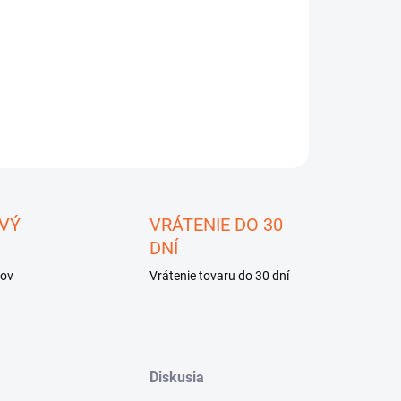
−
+
Pridať do košíka
ILNÉ INFORMÁCIE
OPÝTAŤ SA
STRÁŽIŤ
ložiť
VÝ
VRÁTENIE DO 30
DNÍ
kov
Vrátenie tovaru do 30 dní
Diskusia