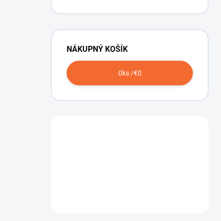
NÁKUPNÝ KOŠÍK
0
ks /
€0