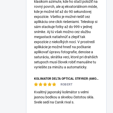
klasikom azimute, kde ho stačí položiť na
rovný povrch, ale aj ekvatoriálnom móde,
kde je možné ísť až do 90 sekundovej
expozície. Všetko je možné riešiť cez
aplikáciu one click riešeniami. Teleskop si
sám stackuje fotky až do 999 v jednej
snímke. Aj tú však možno cez službu
megastack natiahnúť a zlepiť tak
expozície z niekoľkých nocí. V prostredí
aplikácie je možné hneď na počkanie
aplikovať úpravu fotografie, denoise a
saturáciu, skrátka veci, ktoré pri drahších
setupoch musí človek robiť manuálne tu
vyriešite za minútu a automaticky.
KOLIMÁTOR DELTA OPTICAL STRYKER (6MOA)
ROBERT
Kvalitný japonský kolimátor s velmi
jasnou bodkou a skvelou čistotou skla.
Svele sedí na Canik rival s.