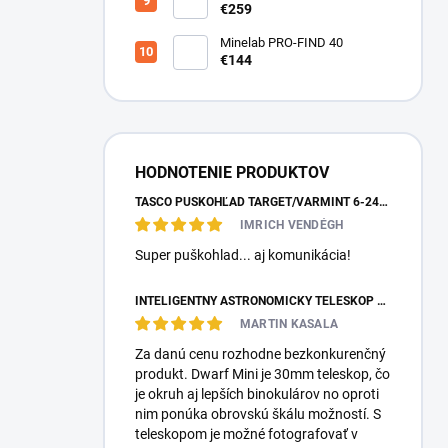
10X50
€259
Minelab PRO-FIND 40
€144
HODNOTENIE PRODUKTOV
TASCO PUŠKOHĽAD TARGET/VARMINT 6-24X42 MILDOT
IMRICH VENDÉGH
Super puškohlad... aj komunikácia!
INTELIGENTNÝ ASTRONOMICKÝ TELESKOP DWARFLAB DWARF MINI
MARTIN KASALA
Za danú cenu rozhodne bezkonkurenčný
produkt. Dwarf Mini je 30mm teleskop, čo
je okruh aj lepších binokulárov no oproti
nim ponúka obrovskú škálu možností. S
teleskopom je možné fotografovať v