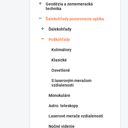
Geodézia a zememeracká
e
technika
l
Ďalekohľady pozorovacia optika
Ďalekohľady
Puškohľady
Kolimátory
Klasické
Osvetlené
S laserovým meračom
vzdialenosti
Monokuláre
Astro. teleskopy
Laserové merače vzdialenosti
Nočné videnie