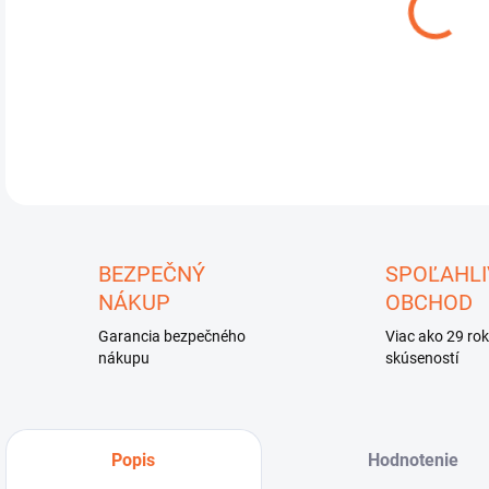
DETA
U
BEZPEČNÝ
SPOĽAHLI
NÁKUP
OBCHOD
Garancia bezpečného
Viac ako 29 ro
nákupu
skúseností
Popis
Hodnotenie