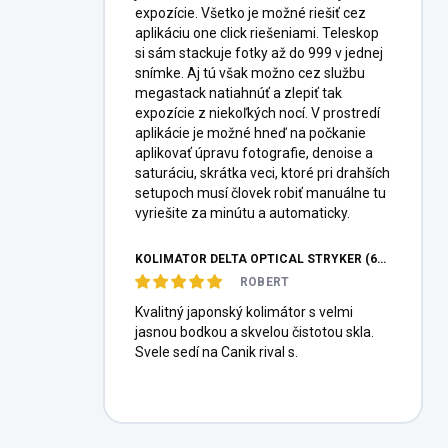
expozície. Všetko je možné riešiť cez
aplikáciu one click riešeniami. Teleskop
si sám stackuje fotky až do 999 v jednej
snímke. Aj tú však možno cez službu
megastack natiahnúť a zlepiť tak
expozície z niekoľkých nocí. V prostredí
aplikácie je možné hneď na počkanie
aplikovať úpravu fotografie, denoise a
saturáciu, skrátka veci, ktoré pri drahších
setupoch musí človek robiť manuálne tu
vyriešite za minútu a automaticky.
KOLIMÁTOR DELTA OPTICAL STRYKER (6MOA)
ROBERT
Kvalitný japonský kolimátor s velmi
jasnou bodkou a skvelou čistotou skla.
Svele sedí na Canik rival s.