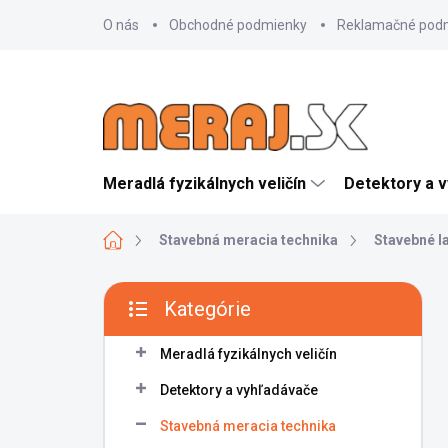
Prejsť
O nás
Obchodné podmienky
Reklamačné pod
na
obsah
Meradlá fyzikálnych veličín
Detektory a 
Domov
Stavebná meracia technika
Stavebné l
B
Kategórie
o
Preskočiť
č
kategórie
n
Meradlá fyzikálnych veličín
ý
Detektory a vyhľadávače
p
a
Stavebná meracia technika
n