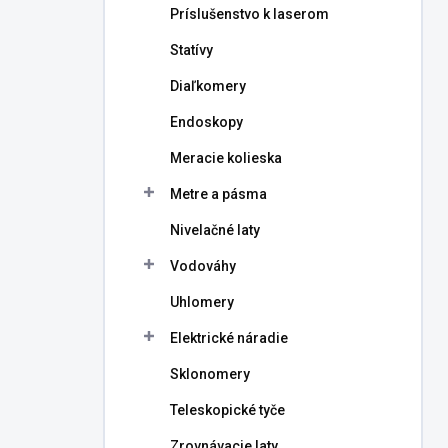
Príslušenstvo k laserom
Statívy
Diaľkomery
Endoskopy
Meracie kolieska
Metre a pásma
Nivelačné laty
Vodováhy
Uhlomery
Elektrické náradie
Sklonomery
Teleskopické tyče
Zrovnávacie laty