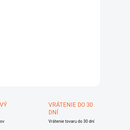
−
+
Pridať do košíka
AILNÉ INFORMÁCIE
OPÝTAŤ SA
STRÁŽIŤ
ložiť
VÝ
VRÁTENIE DO 30
DNÍ
kov
Vrátenie tovaru do 30 dní