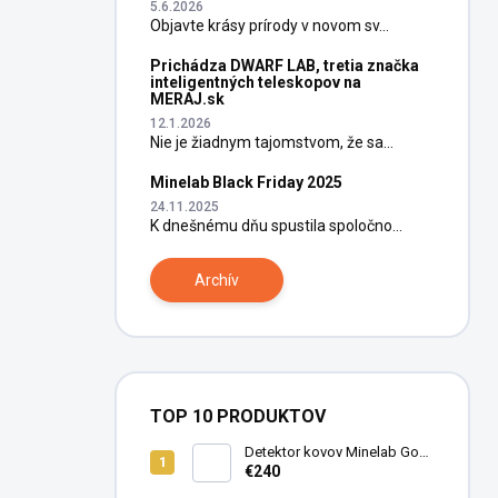
5.6.2026
Objavte krásy prírody v novom sv...
Prichádza DWARF LAB, tretia značka
inteligentných teleskopov na
MERAJ.sk
12.1.2026
Nie je žiadnym tajomstvom, že sa...
Minelab Black Friday 2025
24.11.2025
K dnešnému dňu spustila spoločno...
Archív
TOP 10 PRODUKTOV
Detektor kovov Minelab Go
Find 66
€240