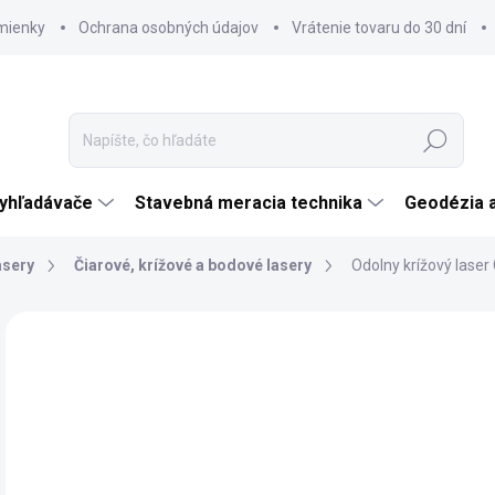
mienky
Ochrana osobných údajov
Vrátenie tovaru do 30 dní
Hľadať
vyhľadávače
Stavebná meracia technika
Geodézia 
asery
Čiarové, krížové a bodové lasery
Odolny krížový lase
Neohodnotené
Podrobnosti hodnotenia
ZNAČKA:
GEOFE
€
€44
Jedn
DO 
cena