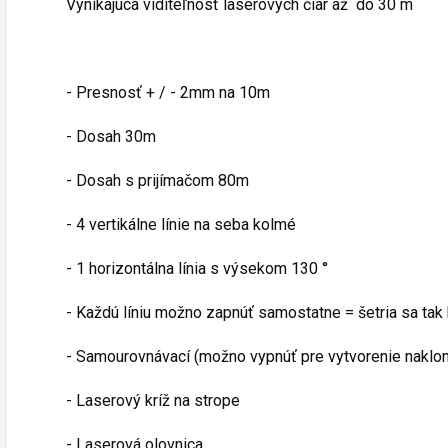
Vynikajúca viditeľnosť laserových čiar až do 30 m
- Presnosť + / - 2mm na 10m
- Dosah 30m
- Dosah s prijímačom 80m
- 4 vertikálne línie na seba kolmé
- 1 horizontálna línia s výsekom 130 °
- Každú líniu možno zapnúť samostatne = šetria sa tak
- Samourovnávací (možno vypnúť pre vytvorenie naklon
- Laserový kríž na strope
- Laserová olovnica