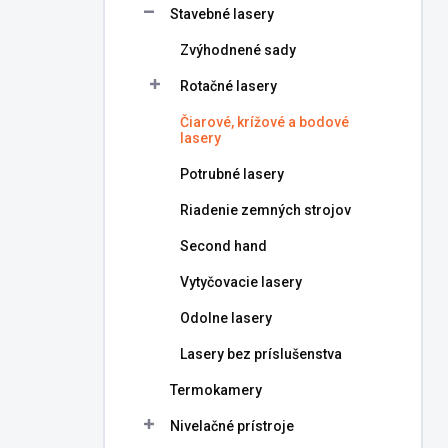
Stavebné lasery
e
l
Zvýhodnené sady
Rotačné lasery
Čiarové, krížové a bodové
lasery
Potrubné lasery
Riadenie zemných strojov
Second hand
Vytyčovacie lasery
Odolne lasery
Lasery bez príslušenstva
Termokamery
Nivelačné prístroje