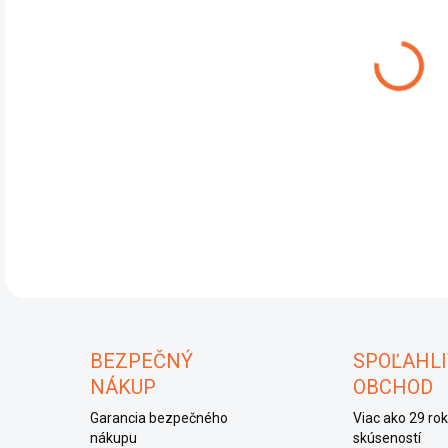
DET
U
BEZPEČNÝ
SPOĽAHLI
NÁKUP
OBCHOD
Garancia bezpečného
Viac ako 29 ro
nákupu
skúseností