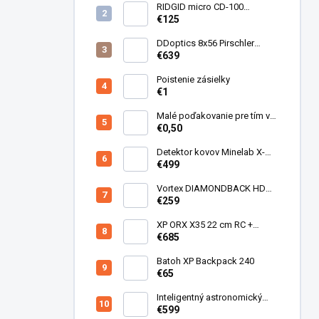
RIDGID micro CD-100
Detektor horľavých plynov
€125
DDoptics 8x56 Pirschler
Gen.3 Magnesium zelený
€639
Poistenie zásielky
€1
Malé poďakovanie pre tím v
sklade
€0,50
Detektor kovov Minelab X-
Terra ELITE pinpoiter set
€499
Vortex DIAMONDBACK HD
10X50
€259
XP ORX X35 22 cm RC +
bezdrôtové slúchadlá
€685
WSAUDIO
Batoh XP Backpack 240
€65
Inteligentný astronomický
teleskop DwarfLab Dwarf III
€599