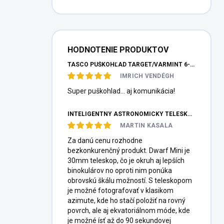
HODNOTENIE PRODUKTOV
TASCO PUŠKOHĽAD TARGET/VARMINT 6-24X42 MILDOT
IMRICH VENDÉGH
Super puškohlad... aj komunikácia!
INTELIGENTNÝ ASTRONOMICKÝ TELESKOP DWARFLAB DWARF MINI
MARTIN KASALA
Za danú cenu rozhodne
bezkonkurenčný produkt. Dwarf Mini je
30mm teleskop, čo je okruh aj lepších
binokulárov no oproti nim ponúka
obrovskú škálu možností. S teleskopom
je možné fotografovať v klasikom
azimute, kde ho stačí položiť na rovný
povrch, ale aj ekvatoriálnom móde, kde
je možné ísť až do 90 sekundovej