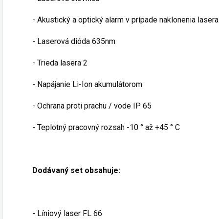
- Akustický a optický alarm v prípade naklonenia laser
- Laserová dióda 635nm
- Trieda lasera 2
- Napájanie Li-Ion akumulátorom
- Ochrana proti prachu / vode IP 65
- Teplotný pracovný rozsah -10 ° až +45 ° C
Dodávaný set obsahuje:
- Líniový laser FL 66