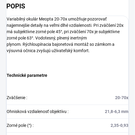
POPIS
Variabilný okulár Meopta 20-70x umožňuje pozorovať
najjemnejšie detaily na veľmi dlhé vzdialenosti.
Pri zväčšení 20x
má subjektívne zorné pole 45°, pri zväčšení 70x je subjektívne
zorné pole 63°.
Vodotesný, plnený inertným
plynom.
Rýchloupínacia bajonetová montáž so zámkom a
výsuvná očnica zvyšujú užívateľský komfort.
Technické parametre
Zväčšenie
:
20-70x
Ohnisková vzdialenosť objektívu
:
21,8-6,3 mm
Zorné pole (°)
:
2,35-0,93