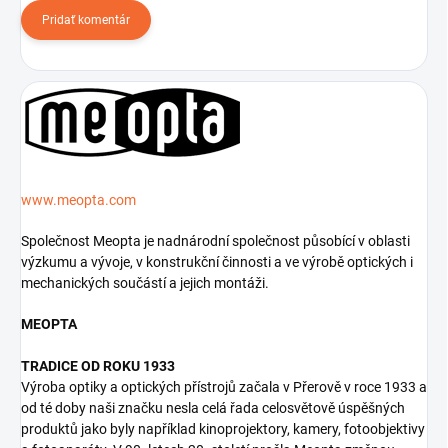
Pridať komentár
www.meopta.com
Společnost Meopta je nadnárodní společnost působící v oblasti
výzkumu a vývoje, v konstrukční činnosti a ve výrobě optických i
mechanických součástí a jejich montáži.
MEOPTA
TRADICE OD ROKU 1933
Výroba optiky a optických přístrojů začala v Přerově v roce 1933 a
od té doby naši značku nesla celá řada celosvětově úspěšných
produktů jako byly například kinoprojektory, kamery, fotoobjektivy