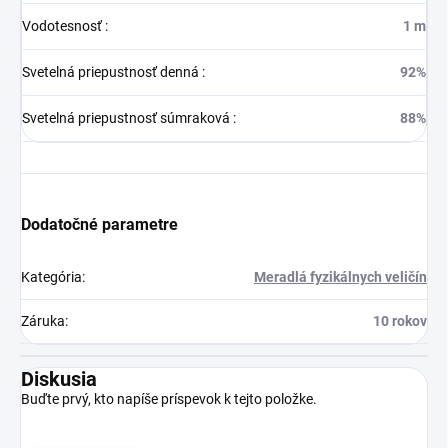
Vodotesnosť
:
1 m
Svetelná priepustnosť denná
:
92%
Svetelná priepustnosť súmraková
:
88%
Dodatočné parametre
Kategória
:
Meradlá fyzikálnych veličín
Záruka
:
10 rokov
Diskusia
Buďte prvý, kto napíše príspevok k tejto položke.