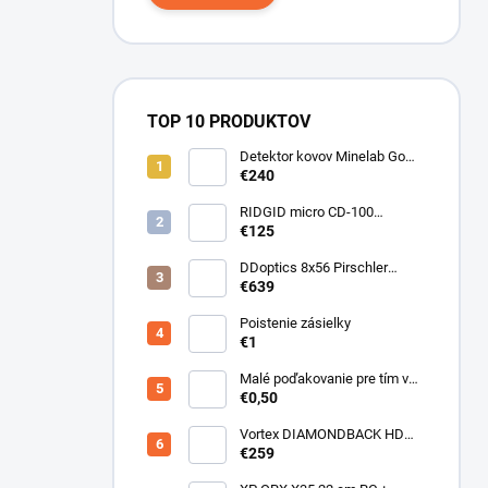
TOP 10 PRODUKTOV
Detektor kovov Minelab Go
Find 66
€240
RIDGID micro CD-100
Detektor horľavých plynov
€125
DDoptics 8x56 Pirschler
Gen.3 Magnesium zelený
€639
Poistenie zásielky
€1
Malé poďakovanie pre tím v
sklade
€0,50
Vortex DIAMONDBACK HD
10X50
€259