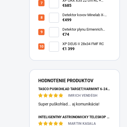
XP ORX X35 22 cm RC +
bezdrôtové slúchadlá
€685
WSAUDIO
Detektor kovov Minelab X-
Terra ELITE pinpoiter set
€499
Detektor plynu Ermenrich
NG40
€74
XP DEUS II 28x34 FMF RC
€1 399
HODNOTENIE PRODUKTOV
TASCO PUŠKOHĽAD TARGET/VARMINT 6-24X42 MILDOT
IMRICH VENDÉGH
Super puškohlad... aj komunikácia!
INTELIGENTNÝ ASTRONOMICKÝ TELESKOP DWARFLAB DWARF MINI
MARTIN KASALA