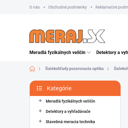
Prejsť
O nás
Obchodné podmienky
Reklamačné podm
na
obsah
Meradlá fyzikálnych veličín
Detektory a vy
Domov
Ďalekohľady pozorovacia optika
Ďaleko
B
Kategórie
o
Preskočiť
č
kategórie
n
Meradlá fyzikálnych veličín
ý
Detektory a vyhľadávače
p
a
Stavebná meracia technika
n