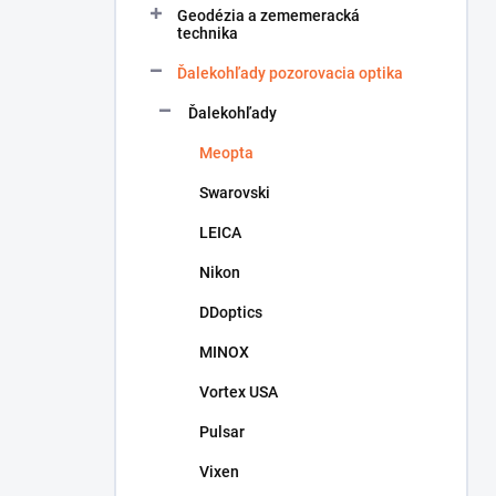
Geodézia a zememeracká
e
technika
l
Ďalekohľady pozorovacia optika
Ďalekohľady
Meopta
Swarovski
LEICA
Nikon
DDoptics
MINOX
Vortex USA
Pulsar
Vixen