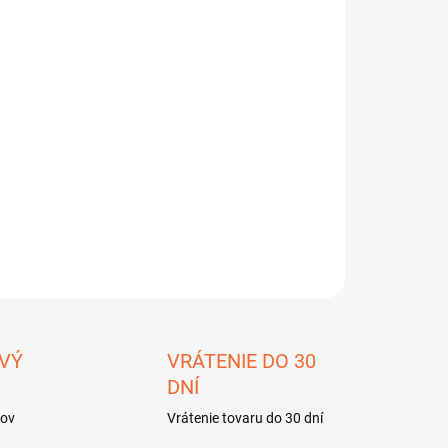
−
+
Pridať do košíka
pta MeoPro HD 8x56
pozorovanie za šera.
ILNÉ INFORMÁCIE
OPÝTAŤ SA
STRÁŽIŤ
ložiť
VÝ
VRÁTENIE DO 30
DNÍ
kov
Vrátenie tovaru do 30 dní