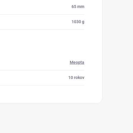
65 mm
1030 g
Meopta
10 rokov