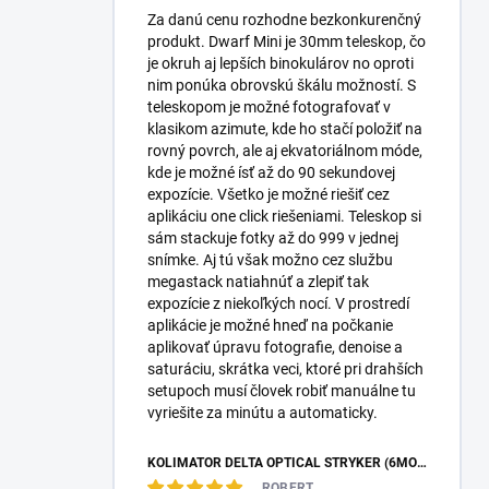
Za danú cenu rozhodne bezkonkurenčný
produkt. Dwarf Mini je 30mm teleskop, čo
je okruh aj lepších binokulárov no oproti
nim ponúka obrovskú škálu možností. S
teleskopom je možné fotografovať v
klasikom azimute, kde ho stačí položiť na
rovný povrch, ale aj ekvatoriálnom móde,
kde je možné ísť až do 90 sekundovej
expozície. Všetko je možné riešiť cez
aplikáciu one click riešeniami. Teleskop si
sám stackuje fotky až do 999 v jednej
snímke. Aj tú však možno cez službu
megastack natiahnúť a zlepiť tak
expozície z niekoľkých nocí. V prostredí
aplikácie je možné hneď na počkanie
aplikovať úpravu fotografie, denoise a
saturáciu, skrátka veci, ktoré pri drahších
setupoch musí človek robiť manuálne tu
vyriešite za minútu a automaticky.
KOLIMÁTOR DELTA OPTICAL STRYKER (6MOA)
ROBERT