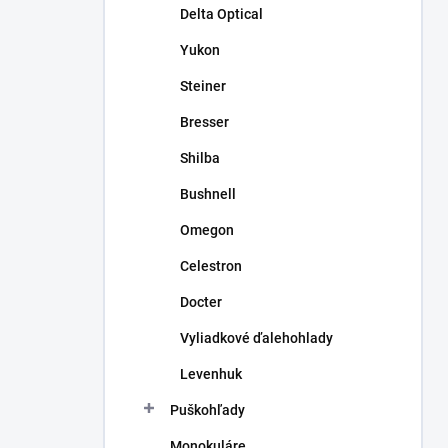
Delta Optical
Yukon
Steiner
Bresser
Shilba
Bushnell
Omegon
Celestron
Docter
Vyliadkové ďalehohlady
Levenhuk
Puškohľady
Monokuláre