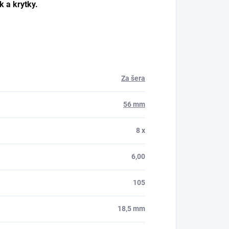
k a krytky.
Za šera
56 mm
8 x
6,00
105
18,5 mm