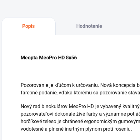
Popis
Hodnotenie
Meopta MeoPro HD 8x56
Pozorovanie je kľúčom k určovaniu.
Nová koncepcia b
farebné podanie, vďaka ktorému sa pozorovanie stáva 
Nový rad binokulárov MeoPro HD je vybavený kvalitným
pozorovateľovi dokonale živé farby a významne potlá
horčíkové teleso je chránené ergonomickým gumovým
vodotesné a plnené inertným plynom proti roseniu.