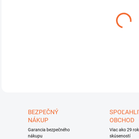
Meo
Na 
DETA
U
BEZPEČNÝ
SPOĽAHLI
NÁKUP
OBCHOD
Garancia bezpečného
Viac ako 29 ro
nákupu
skúseností