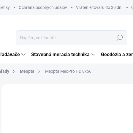
ienky
Ochrana osobných údajov
Vrátenie tovaru do 30 dní
Hľadať
hľadávače
Stavebná meracia technika
Geodézia a ze
hľady
Meopta
Meopta MeoPro HD 8x56
Neohodnotené
Podrobnosti hodnotenia
ZNAČKA:
MEOPT
€
ZADARMO
€53
Jedn
NA
cena