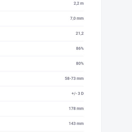
2,2 m
7,0 mm
21,2
86%
80%
58-73 mm
+/- 3 D
178 mm
143 mm