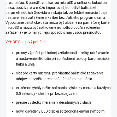
presnosťou. S pamäťovou kartou microSD a online kalkulačkou
Leica, používatelia môžu importovať jednotlivé balistické
parametre do ich Geovidu a získajú tak perfektné meracie údaje
nastavené na zaťaženie a kaliber bez ďalšieho programovania.
Vypočítané balistické dáta môžu byť uložené na pamäťovej karte
microSD a môžu byť aplikované jednotlivo podľa zvoleného
zaťaženia - je to najrýchlejší spôsob s najvyššou presnosťou.
VÝHODY na prvý pohľad
presný výpočet príslušnej vzdialenosti streľby, udržiavanie
a nastavenie kliknutia pri zohľadnení teploty, barometrické
tlaku a uhla
slot pre karty microSD pre vlastné balistické zadávanie
údajov: najvyššia presnosť a ľahká manipulácia
extrémne rýchly režim snímania: výsledky merania každých
0,5 sekundy - ideálne pri bežiacej zveri
presné výsledky merania v desatinných číslach
nový, osvetlený LED displej so zdokonalenými symbolmi