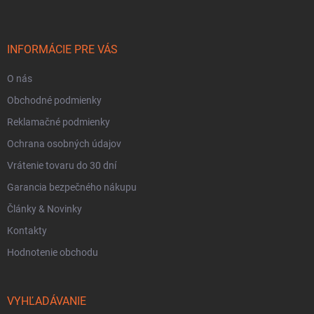
p
ä
t
i
INFORMÁCIE PRE VÁS
e
O nás
Obchodné podmienky
Reklamačné podmienky
Ochrana osobných údajov
Vrátenie tovaru do 30 dní
Garancia bezpečného nákupu
Články & Novinky
Kontakty
Hodnotenie obchodu
VYHĽADÁVANIE