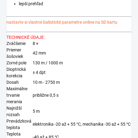
lepší prehľad
nastavte si vlastné balistické parametre online na SD kartu
TECHNICKÉ ÚDAJE:
Zväčšenie
8 ×
Priemer
42 mm
šošoviek
Zorné pole
130 m / 1000 m
Dioptrická
± 4 dpt
korekcia
Dosah
10 m - 2750 m
Maximálne
trvanie
približne 0,5 s
merania
Najnižší
5 m
rozsah
Prevádzková
elektronika -20 až + 55 °C, mechanika -30 až + 55 °C
teplota
Teplota
-40 až + 85 °C