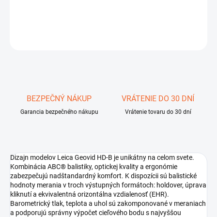
DETAILNÉ INFORMÁCIE
OPÝTAŤ SA
STRÁŽIŤ
Uložiť
BEZPEČNÝ NÁKUP
VRÁTENIE DO 30 DNÍ
Garancia bezpečného nákupu
Vrátenie tovaru do 30 dní
Dizajn modelov Leica Geovid HD-B je unikátny na celom svete.
Kombinácia ABC® balistiky, optickej kvality a ergonómie
zabezpečujú nadštandardný komfort. K dispozícii sú balistické
hodnoty merania v troch výstupných formátoch: holdover, úprava
kliknutí a ekvivalentná orizontálna vzdialenosť (EHR).
Barometrický tlak, teplota a uhol sú zakomponované v meraniach
a podporujú správny výpočet cieľového bodu s najvyššou