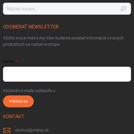
Hľadať
ODOBERAŤ NEWSLETTER
Vložte svoj e-mail a my Vám budeme zasielať informácie o nových
produktoch na našom e-shope.
EMAIL
Vložením e-mailu súhlasíte s
podmienkami ochrany osobných údajov
Prihlásiť sa
KONTAKT
obchod
@
meraj.sk