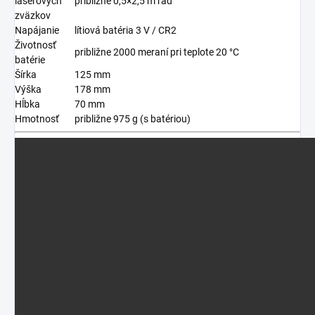
laserových
približne 0,5×2,5 m rad
zväzkov
Napájanie
lítiová batéria 3 V / CR2
Životnosť
približne 2000 meraní pri teplote 20 °C
batérie
Šírka
125 mm
Výška
178 mm
Hĺbka
70 mm
Hmotnosť
približne 975 g (s batériou)