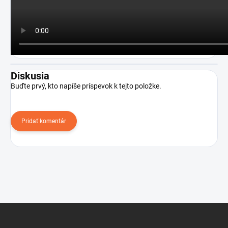
Diskusia
Buďte prvý, kto napíše príspevok k tejto položke.
Pridať komentár
Z
á