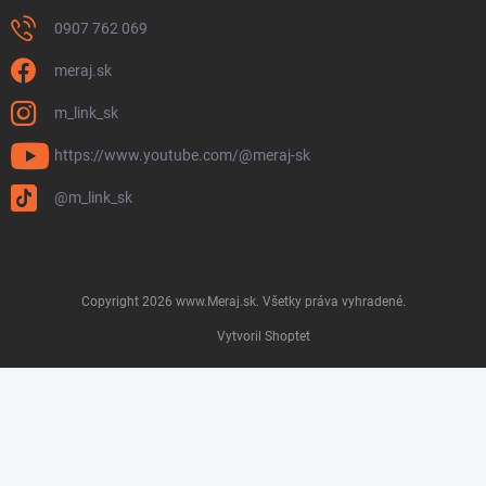
0907 762 069
meraj.sk
m_link_sk
https://www.youtube.com/@meraj-sk
@m_link_sk
Copyright 2026
www.Meraj.sk
. Všetky práva vyhradené.
Vytvoril Shoptet