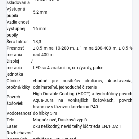
skladovania
Výstupná
5,2 mm
pupila
Vzdialenosť
výstupnej
16 mm
pupily
Šero faktor
18,3
Presnosť
± 0,5 m na 10-200 m, ± 1 m na 200-400 m, ± 0,5 %
merania
nad 400 m
Displej /
meracia
LED so 4 znakmi: m, cm /yardy, palce
jednotka
Očnice
vhodné pre nositeľov okuliarov, 4nastavenia,
otočné/kliky
odnímateľné, jednoduché čistenie
High Durable Coating (HDC™) a hydrofóbny povrch
Povrch
Aqua-Dura na vonkajších šošovkách, povrch
šošoviek
hranolov s fázovou korekciou P40
Vodotesnosť
do hĺbky 5 m
Telo
Magnéziové, Dusíková výplň
Laser
oku neškodný, neviditeľný lúč trieda EN/FDA: 1
Rozbiehavosť