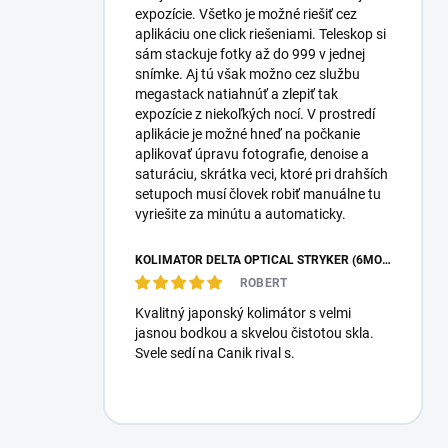
expozície. Všetko je možné riešiť cez
aplikáciu one click riešeniami. Teleskop si
sám stackuje fotky až do 999 v jednej
snímke. Aj tú však možno cez službu
megastack natiahnúť a zlepiť tak
expozície z niekoľkých nocí. V prostredí
aplikácie je možné hneď na počkanie
aplikovať úpravu fotografie, denoise a
saturáciu, skrátka veci, ktoré pri drahších
setupoch musí človek robiť manuálne tu
vyriešite za minútu a automaticky.
KOLIMÁTOR DELTA OPTICAL STRYKER (6MOA)
ROBERT
Kvalitný japonský kolimátor s velmi
jasnou bodkou a skvelou čistotou skla.
Svele sedí na Canik rival s.