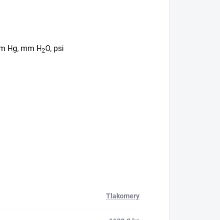
mm Hg, mm H
O, psi
2
Tlakomery