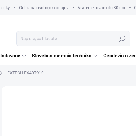
ienky
Ochrana osobných údajov
Vrátenie tovaru do 30 dní
Hľadať
hľadávače
Stavebná meracia technika
Geodézia a ze
EXTECH EX407910
Neohodnotené
Podrobnosti hodnotenia
ZNAČKA:
EXTECH
€
€25
Jedn
SK
cena
MÔŽ