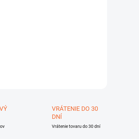
8.2026
−
+
Pridať do košíka
ometr; LCD (2000) 16mm; 0,02÷29psi; Přes.měř:
%
ILNÉ INFORMÁCIE
OPÝTAŤ SA
STRÁŽIŤ
ložiť
VÝ
VRÁTENIE DO 30
DNÍ
kov
Vrátenie tovaru do 30 dní