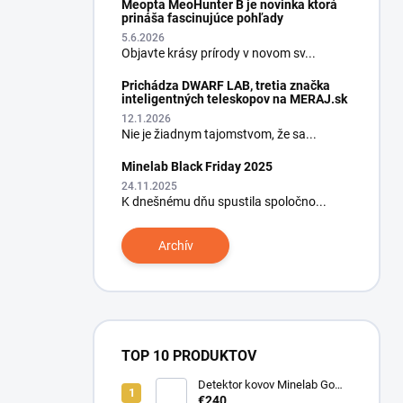
Meopta MeoHunter B je novinka ktorá
prináša fascinujúce pohľady
5.6.2026
Objavte krásy prírody v novom sv...
Prichádza DWARF LAB, tretia značka
inteligentných teleskopov na MERAJ.sk
12.1.2026
Nie je žiadnym tajomstvom, že sa...
Minelab Black Friday 2025
24.11.2025
K dnešnému dňu spustila spoločno...
Archív
TOP 10 PRODUKTOV
Detektor kovov Minelab Go
Find 66
€240