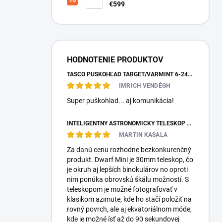
teleskop DwarfLab Dwarf III
€599
HODNOTENIE PRODUKTOV
TASCO PUŠKOHĽAD TARGET/VARMINT 6-24X42 MILDOT
IMRICH VENDÉGH
Super puškohlad... aj komunikácia!
INTELIGENTNÝ ASTRONOMICKÝ TELESKOP DWARFLAB DWARF MINI
MARTIN KASALA
Za danú cenu rozhodne bezkonkurenčný
produkt. Dwarf Mini je 30mm teleskop, čo
je okruh aj lepších binokulárov no oproti
nim ponúka obrovskú škálu možností. S
teleskopom je možné fotografovať v
klasikom azimute, kde ho stačí položiť na
rovný povrch, ale aj ekvatoriálnom móde,
kde je možné ísť až do 90 sekundovej