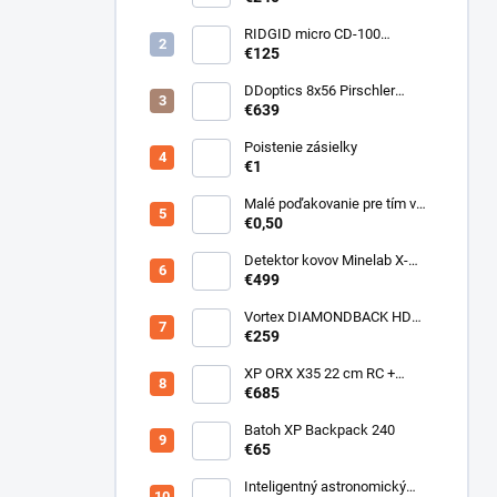
RIDGID micro CD-100
Detektor horľavých plynov
€125
DDoptics 8x56 Pirschler
Gen.3 Magnesium zelený
€639
Poistenie zásielky
€1
Malé poďakovanie pre tím v
sklade
€0,50
Detektor kovov Minelab X-
Terra ELITE pinpoiter set
€499
Vortex DIAMONDBACK HD
10X50
€259
XP ORX X35 22 cm RC +
bezdrôtové slúchadlá
€685
WSAUDIO
Batoh XP Backpack 240
€65
Inteligentný astronomický