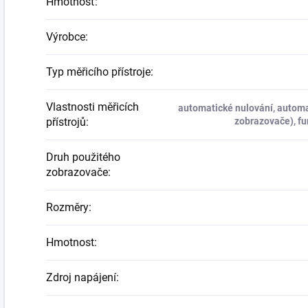
Hmotnosť
:
Výrobce
:
Typ měřicího přístroje
:
Vlastnosti měřicích
automatické nulování, automa
přístrojů
:
zobrazovače), f
Druh použitého
zobrazovače
:
Rozměry
:
Hmotnost
:
Zdroj napájení
: