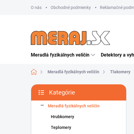
Prejsť
O nás
Obchodné podmienky
Reklamačné podm
na
obsah
Meradlá fyzikálnych veličín
Detektory a vy
Domov
Meradlá fyzikálnych veličín
Tlakomery
B
Kategórie
o
Preskočiť
č
kategórie
n
Meradlá fyzikálnych veličín
ý
Hrubkomery
p
a
Teplomery
n