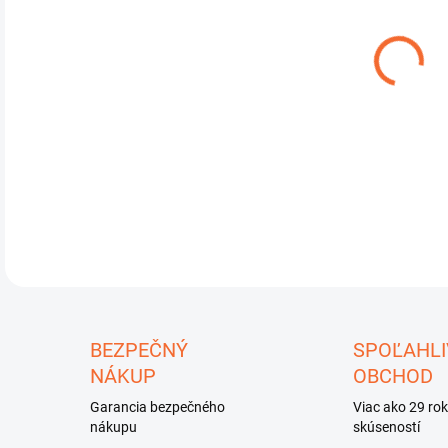
DO:
11.
Man
±2
DETA
U
BEZPEČNÝ
SPOĽAHLI
NÁKUP
OBCHOD
Garancia bezpečného
Viac ako 29 ro
nákupu
skúseností