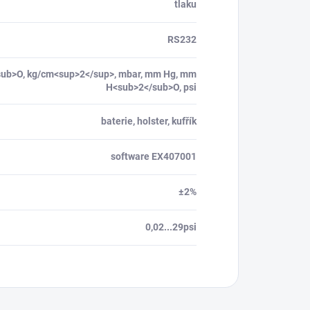
tlaku
RS232
/sub>O, kg/cm<sup>2</sup>, mbar, mm Hg, mm
H<sub>2</sub>O, psi
baterie, holster, kufřík
software EX407001
±2%
0,02...29psi