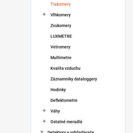
Tlakomery
e
l
Vlhkomery
Zvukomery
LUXMETRE
Vetromery
Multimetre
Kvalita vzduchu
Záznamníky dataloggery
Hodinky
Deflektometre
Váhy
Ostatné meradlá
Detektory a vyhľadávače