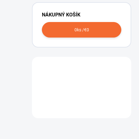
NÁKUPNÝ KOŠÍK
0
ks /
€0