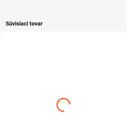
Súvisiaci tovar
LP31
M2
SKLADOM
SKLADOM
Sada ryžovačich panvíc
Dohľadávací detektor
Minelab PRO GOLD
kovov Minelab PRO-FIND
35
€49
€120
Do košíka
Do košíka