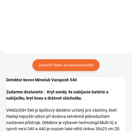
Sada ryžovačich panvíc. Minelab
PRO GOLD je sada
Dohľadávací detektor kovov
profesionálních pánví a doplňků
Minelab PRO-FIND 35.
pro rýžování zlata. Sada
obsahuje dvě pánve vynikající
kvality a třídič vyrobené z
odolného...
Zobraziť všetky súvisiace produkty
Detektor kovov Minelab Vanquish 540
Zadarmo dostanete :
Kryt sondy, 4x nabíjacie batérie a
nabíjačku, kryt boxu a drátové slúchatka.
VANQUISH 540 je špičkový detektor určený pro všechny, kteří
hledají nejvyšší výkon při doslova extrémně jednoduchém
nastavení přístroje. Detektor je vybaven technologií Multi IQ a
oproti verzi 340 a 440 je osazen také větší cívkou 30x25 cm 2D.