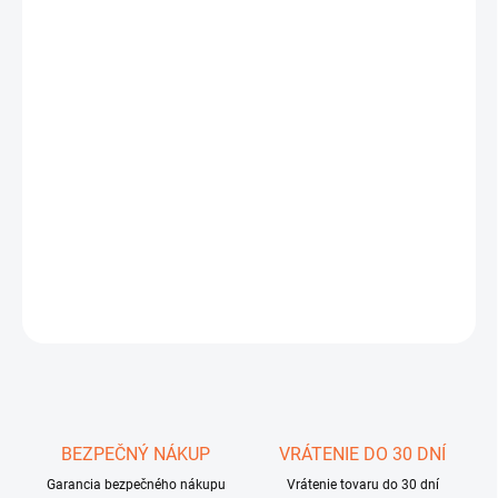
cena:
MÔŽEME
DORUČIŤ DO:
10.8.2026
−
+
Pridať do košíka
Zadarmo dostanete : Kryt sondy, 4x nabíjacie batérie a
nabíjačku, kryt boxu a drátové slúchatka.
DETAILNÉ INFORMÁCIE
OPÝTAŤ SA
STRÁŽIŤ
Uložiť
BEZPEČNÝ NÁKUP
VRÁTENIE DO 30 DNÍ
Garancia bezpečného nákupu
Vrátenie tovaru do 30 dní