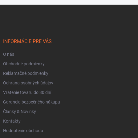
Z
á
p
ä
t
i
INFORMÁCIE PRE VÁS
e
O nás
Obchodné podmienky
Reklamačné podmienky
Ochrana osobných údajov
Vrátenie tovaru do 30 dní
Garancia bezpečného nákupu
Články & Novinky
Kontakty
Hodnotenie obchodu