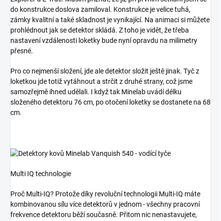
do konstrukce doslova zamiloval. Konstrukce je velice tuhá,
zámky kvalitní a také skladnost je vynikající. Na animaci si můžete
prohlédnout jak se detektor skládá. Z toho je vidět, že třeba
nastavení vzdálenosti loketky bude nyní opravdu na milimetry
přesné.
Pro co nejmenší složení, jde ale detektor složit ještě jinak. Tyč z
loketkou jde totiž vytáhnout a strčit z druhé strany, což jsme
samozřejmě ihned udělali. I když tak Minelab uvádí délku
složeného detektoru 76 cm, po otočení loketky se dostanete na 68
cm.
Multi IQ technologie
Proč Multi-IQ? Protože díky revoluční technologii Multi-IQ máte
kombinovanou sílu více detektorů v jednom - všechny pracovní
frekvence detektoru běží současně. Přitom nic nenastavujete,