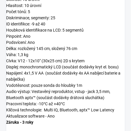
Hlasitost
: 10 úrovní
Počet tónů
: 5
Diskriminace, segmenty
: 25
ID identifikce:
-9 až 40
Houbková identifikace na LCD
: 5 segmentů
Pinpoint
: Ano
Podsvícení:
Ano
Délka:
rozložený 145 cm, složený 76 cm
Váha
: 1,3 kg
Cívka
: V12 - 12x10" (30x25 cm) 2D
s krytem
Displej
: monochromatický LCD
(součást dodávky kryt el. boxu)
Napájení
: 4x1,5 V AA
(součást dodávky 4x AA nabíjecí baterie a
nabíječka)
Vodotěsnost:
pouze sonda do hloubky 1m
Audio výstup
: Vestavěný reproduktor, vstup - jack 3,5 mm,
Bluetooth aptx™
(součást dodávky drátová sluchátka)
Pracovní teplota
: -10°C až +40°C
Klíčová technologie
: Multi IQ, Bluetooth, aptx™ Low Latency
Aktualizace software
- Ano
Záruka - 3 roky