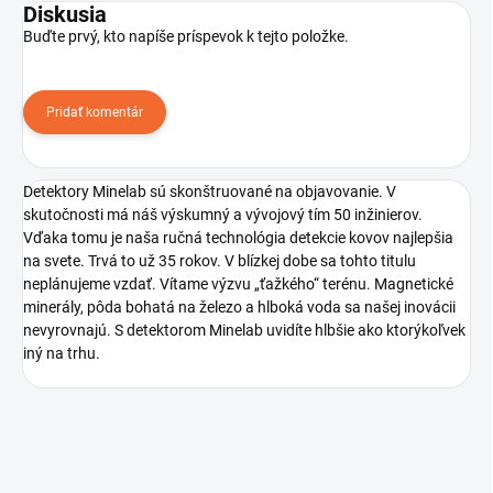
Diskusia
Buďte prvý, kto napíše príspevok k tejto položke.
Pridať komentár
Detektory Minelab sú skonštruované na objavovanie. V
skutočnosti má náš výskumný a vývojový tím 50 inžinierov.
Vďaka tomu je naša ručná technológia detekcie kovov najlepšia
na svete. Trvá to už 35 rokov. V blízkej dobe sa tohto titulu
neplánujeme vzdať. Vítame výzvu „ťažkého“ terénu. Magnetické
minerály, pôda bohatá na železo a hlboká voda sa našej inovácii
nevyrovnajú. S detektorom Minelab uvidíte hlbšie ako ktorýkoľvek
iný na trhu.