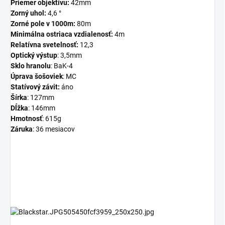
Priemer objektívu:
42mm
Zorný uhol:
4,6 °
Zorné pole v 1000m:
80m
Minimálna ostriaca vzdialenosť:
4m
Relatívna svetelnosť:
12,3
Optický výstup
: 3,5mm
Sklo hranolu
: BaK-4
Úprava šošoviek
: MC
Statívový závit:
áno
Šírka
: 127mm
Dĺžka
: 146mm
Hmotnosť
: 615g
Záruka
: 36 mesiacov