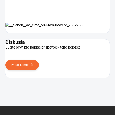
Diskusia
Buďte prvý, kto napíše príspevok k tejto položke.
Pridať komentár
Z
á