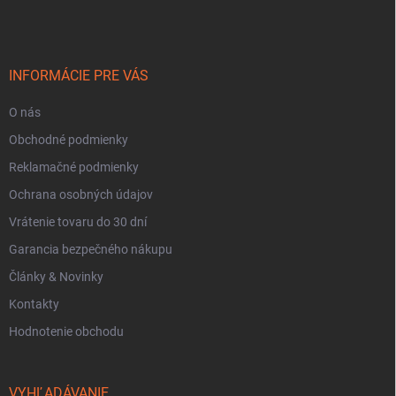
p
ä
t
i
INFORMÁCIE PRE VÁS
e
O nás
Obchodné podmienky
Reklamačné podmienky
Ochrana osobných údajov
Vrátenie tovaru do 30 dní
Garancia bezpečného nákupu
Články & Novinky
Kontakty
Hodnotenie obchodu
VYHĽADÁVANIE