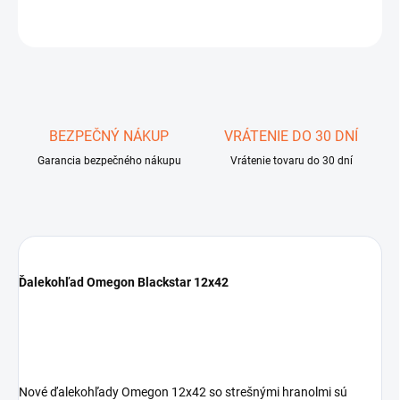
OPÝTAŤ SA
STRÁŽIŤ
Uložiť
BEZPEČNÝ NÁKUP
VRÁTENIE DO 30 DNÍ
Garancia bezpečného nákupu
Vrátenie tovaru do 30 dní
Ďalekohľad Omegon Blackstar 12x42
Nové ďalekohľady Omegon 12x42 so strešnými hranolmi sú