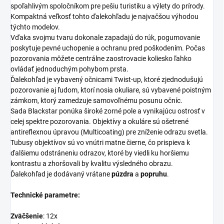
spoľahlivým spoločníkom pre pešiu turistiku a výlety do prírody.
Kompaktná veľkosť tohto ďalekohľadu je najvačšou výhodou
týchto modelov.
Vďaka svojmu tvaru dokonale zapadajú do rúk, pogumovanie
poskytuje pevné uchopenie a ochranu pred poškodením. Počas
pozorovania môžete centrálne zaostrovacie koliesko ľahko
ovládať jednoduchým pohybom prsta.
Ďalekohľad je vybavený očnicami Twist-up, ktoré zjednodušujú
pozorovanie aj ľudom, ktorí nosia okuliare, sú vybavené poistným
zámkom, ktorý zamedzuje samovoľnému posunu očníc.
Sada Blackstar ponúka široké zorné pole a vynikajúcu ostrosť v
celej spektre pozorovania. Objektívy a okuláre sú ošetrené
antireflexnou úpravou (Multicoating) pre zníženie odrazu svetla.
Tubusy objektívov sú vo vnútri matne čierne, čo prispieva k
ďalšiemu odstráneniu odrazov, ktoré by viedli ku horšiemu
kontrastu a zhoršovali by kvalitu výsledného obrazu.
Ďalekohľad je dodávaný vrátane
púzdra
a
popruhu
.
Technické parametre:
Zväčšenie
: 12x