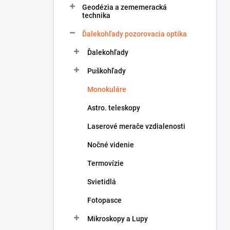
Geodézia a zememeracká
e
technika
l
Ďalekohľady pozorovacia optika
Ďalekohľady
Puškohľady
Monokuláre
Astro. teleskopy
Laserové merače vzdialenosti
Nočné videnie
Termovízie
Svietidlá
Fotopasce
Mikroskopy a Lupy