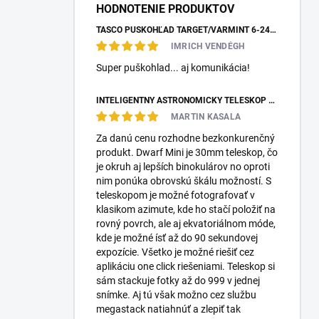
HODNOTENIE PRODUKTOV
TASCO PUŠKOHĽAD TARGET/VARMINT 6-24X42 MILDOT
IMRICH VENDÉGH
Super puškohlad... aj komunikácia!
INTELIGENTNÝ ASTRONOMICKÝ TELESKOP DWARFLAB DWARF MINI
MARTIN KASALA
Za danú cenu rozhodne bezkonkurenčný
produkt. Dwarf Mini je 30mm teleskop, čo
je okruh aj lepších binokulárov no oproti
nim ponúka obrovskú škálu možností. S
teleskopom je možné fotografovať v
klasikom azimute, kde ho stačí položiť na
rovný povrch, ale aj ekvatoriálnom móde,
kde je možné ísť až do 90 sekundovej
expozície. Všetko je možné riešiť cez
aplikáciu one click riešeniami. Teleskop si
sám stackuje fotky až do 999 v jednej
snímke. Aj tú však možno cez službu
megastack natiahnúť a zlepiť tak