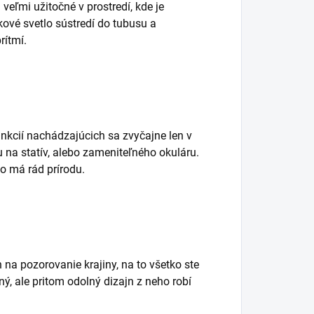
ľmi užitočné v prostredí, kde je
ové svetlo sústredí do tubusu a
rítmí.
nkcií nachádzajúcich sa zvyčajne len v
 na statív, alebo zameniteľného okuláru.
o má rád prírodu.
n na pozorovanie krajiny, na to všetko ste
ý, ale pritom odolný dizajn z neho robí