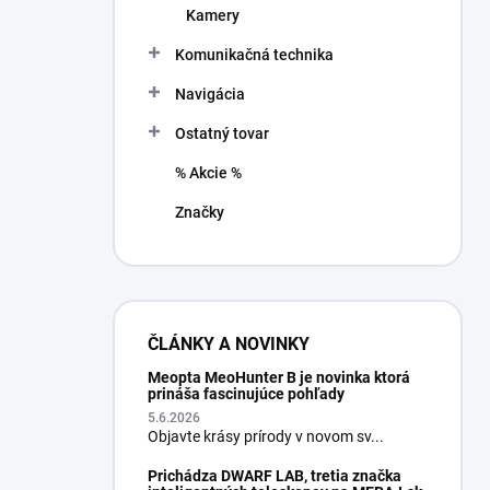
Kamery
Komunikačná technika
Navigácia
Ostatný tovar
% Akcie %
Značky
ČLÁNKY A NOVINKY
Meopta MeoHunter B je novinka ktorá
prináša fascinujúce pohľady
5.6.2026
Objavte krásy prírody v novom sv...
Prichádza DWARF LAB, tretia značka