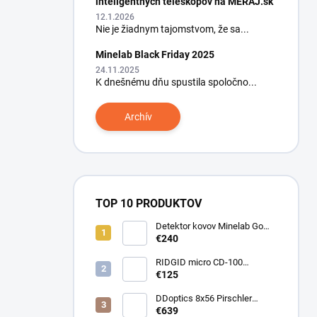
inteligentných teleskopov na MERAJ.sk
12.1.2026
Nie je žiadnym tajomstvom, že sa...
Minelab Black Friday 2025
24.11.2025
K dnešnému dňu spustila spoločno...
Archív
TOP 10 PRODUKTOV
Detektor kovov Minelab Go
Find 66
€240
RIDGID micro CD-100
Detektor horľavých plynov
€125
DDoptics 8x56 Pirschler
Gen.3 Magnesium zelený
€639