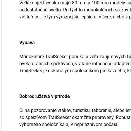
Veľké objektívy ako majú 80 mm a 100 mm modely sú ve
nedostatočné svetlo. Pri týchto monokulároch sa zbytk
viditeľnosť je tým výraznejšie lepšia aj v šere, alebo v p
Výbava
Monokuláre TrailSeeker ponúkajú veľa zaujímavých fu
oveľa drahších spektívoch, vrátane rotačného adaptéru
TrailSeeker je dokonalým spoločníkom pre každého, kt
Dobrodružstvá v prírode
Či na pozorovanie vtákov, turistiku, táborenie, alebo le
so spektívom TrailSeeker okamžite pripravený. Robustn
výborného spoločníka aj v nepriaznivom počasí.