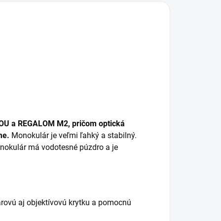
MOU a REGALOM M2, pričom optická
me.
Monokulár je veľmi ľahký a stabilný.
onokulár má vodotesné púzdro a je
rovú aj objektívovú krytku a pomocnú