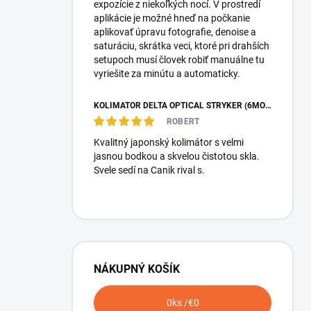
expozície z niekoľkých nocí. V prostredí
aplikácie je možné hneď na počkanie
aplikovať úpravu fotografie, denoise a
saturáciu, skrátka veci, ktoré pri drahších
setupoch musí človek robiť manuálne tu
vyriešite za minútu a automaticky.
KOLIMÁTOR DELTA OPTICAL STRYKER (6MOA)
ROBERT
Kvalitný japonský kolimátor s velmi
jasnou bodkou a skvelou čistotou skla.
Svele sedí na Canik rival s.
NÁKUPNÝ KOŠÍK
0
ks /
€0