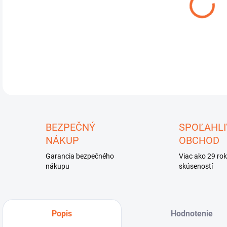
DETA
U
BEZPEČNÝ
SPOĽAHLI
NÁKUP
OBCHOD
Garancia bezpečného
Viac ako 29 ro
nákupu
skúseností
Popis
Hodnotenie