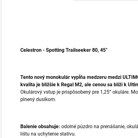
Celestron - Spotting Trailseeker 80, 45°
Tento nový monokulár vypĺňa medzeru medzi ULTI
kvalita je bližšie k Regal M2, ale cenou sa blíži k Ulti
Okulárový vstup je prispôsobený pre 1,25“ okuláre. M
plnený dusíkom.
Balenie obsahuje:
odolné púzdro na prenášanie, okulá
lištu na uchytenie statívu.