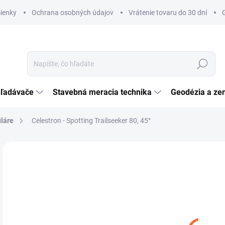
ienky
Ochrana osobných údajov
Vrátenie tovaru do 30 dní
Hľadať
hľadávače
Stavebná meracia technika
Geodézia a ze
láre
Celestron - Spotting Trailseeker 80, 45°
Neohodnotené
Podrobnosti hodnotenia
ZNAČKA:
CELEST
€
€28
Jedn
NA
cena