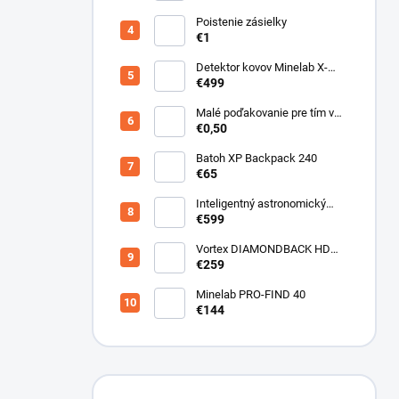
Poistenie zásielky
€1
Detektor kovov Minelab X-
Terra ELITE pinpoiter set
€499
Malé poďakovanie pre tím v
sklade
€0,50
Batoh XP Backpack 240
€65
Inteligentný astronomický
teleskop DwarfLab Dwarf III
€599
Vortex DIAMONDBACK HD
10X50
€259
Minelab PRO-FIND 40
€144