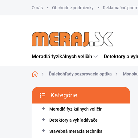
Prejsť
O nás
Obchodné podmienky
Reklamačné podm
na
obsah
Meradlá fyzikálnych veličín
Detektory a vy
Domov
Ďalekohľady pozorovacia optika
Monoku
B
Kategórie
o
Preskočiť
č
kategórie
n
Meradlá fyzikálnych veličín
ý
Detektory a vyhľadávače
p
a
Stavebná meracia technika
n