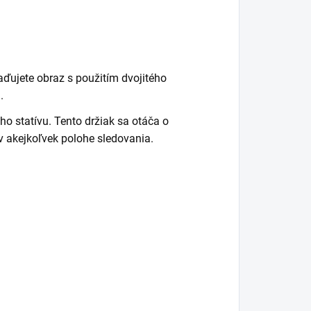
aďujete obraz s použitím dvojitého
.
o statívu. Tento držiak sa otáča o
v akejkoľvek polohe sledovania.