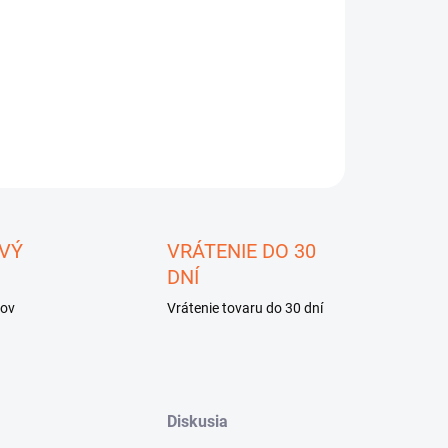
−
+
Pridať do košíka
ILNÉ INFORMÁCIE
OPÝTAŤ SA
STRÁŽIŤ
ložiť
VÝ
VRÁTENIE DO 30
DNÍ
kov
Vrátenie tovaru do 30 dní
Diskusia