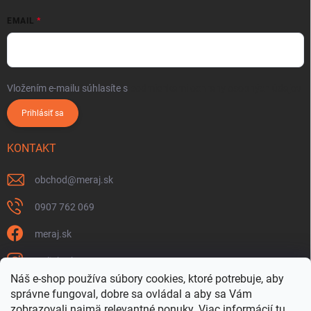
EMAIL
Vložením e-mailu súhlasíte s
podmienkami ochrany osobných údajov
Prihlásiť sa
KONTAKT
obchod
@
meraj.sk
0907 762 069
meraj.sk
m_link_sk
Náš e-shop používa súbory cookies, ktoré potrebuje, aby
https://www.youtube.com/@meraj-sk
správne fungoval, dobre sa ovládal a aby sa Vám
zobrazovali najmä relevantné ponuky.
Viac informácií
tu
.