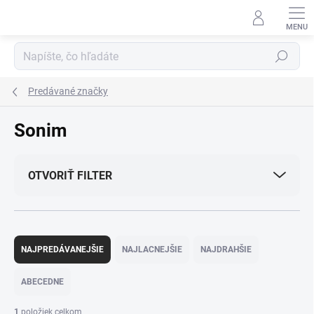
Prejsť
na
obsah
Hľadať
Predávané značky
Sonim
OTVORIŤ FILTER
R
a
NAJPREDÁVANEJŠIE
NAJLACNEJŠIE
NAJDRAHŠIE
d
e
ABECEDNE
n
i
1
položiek celkom