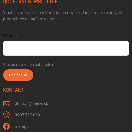
ODOBERAŤ NEWSLETTER
Vložte svoj e-mail a my Vám budeme zasielať informácie o nových
produktoch na našom e-shope.
EMAIL
Vložením e-mailu súhlasíte s
podmienkami ochrany osobných údajov
Prihlásiť sa
KONTAKT
obchod
@
meraj.sk
0907 762 069
meraj.sk