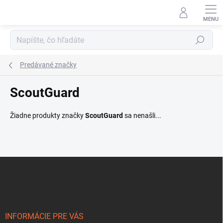
Prejsť
na
obsah
Hľadať
Predávané značky
ScoutGuard
Žiadne produkty značky
ScoutGuard
sa nenašli...
Z
á
p
ä
t
i
INFORMÁCIE PRE VÁS