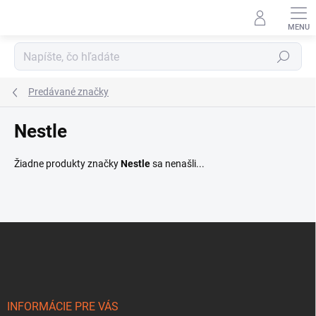
Prejsť
na
obsah
Hľadať
Predávané značky
Nestle
Žiadne produkty značky
Nestle
sa nenašli...
Z
á
p
ä
t
i
INFORMÁCIE PRE VÁS