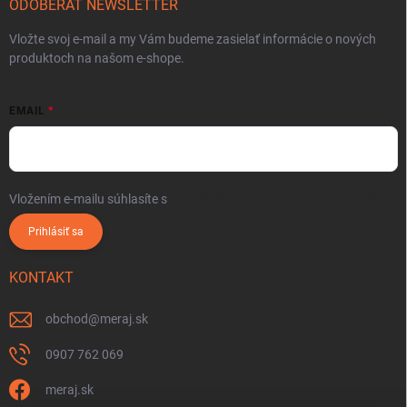
ODOBERAŤ NEWSLETTER
Vložte svoj e-mail a my Vám budeme zasielať informácie o nových
produktoch na našom e-shope.
EMAIL
Vložením e-mailu súhlasíte s
podmienkami ochrany osobných údajov
Prihlásiť sa
KONTAKT
obchod
@
meraj.sk
0907 762 069
meraj.sk