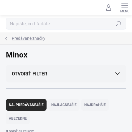
Prejsť
na
obsah
Hľadať
Predávané značky
Minox
OTVORIŤ FILTER
R
a
NAJPREDÁVANEJŠIE
NAJLACNEJŠIE
NAJDRAHŠIE
d
e
ABECEDNE
n
i
8
položiek celkom