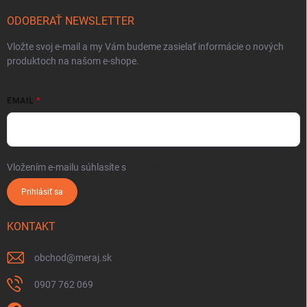
ODOBERAŤ NEWSLETTER
Vložte svoj e-mail a my Vám budeme zasielať informácie o nových
produktoch na našom e-shope.
EMAIL
Vložením e-mailu súhlasíte s
podmienkami ochrany osobných údajov
Prihlásiť sa
KONTAKT
obchod
@
meraj.sk
0907 762 069