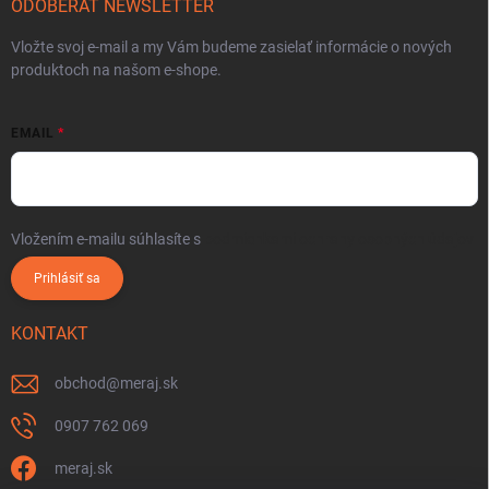
ODOBERAŤ NEWSLETTER
Vložte svoj e-mail a my Vám budeme zasielať informácie o nových
produktoch na našom e-shope.
EMAIL
Vložením e-mailu súhlasíte s
podmienkami ochrany osobných údajov
Prihlásiť sa
KONTAKT
obchod
@
meraj.sk
0907 762 069
meraj.sk