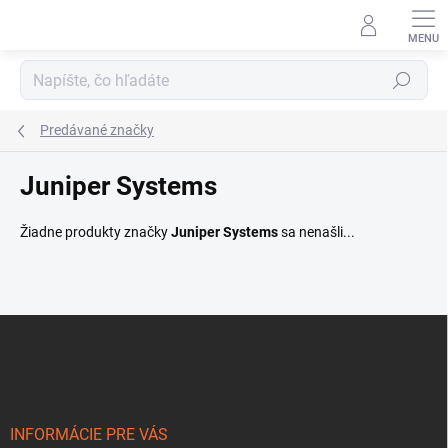
Prejsť
na
obsah
Hľadať
Predávané značky
Juniper Systems
Žiadne produkty značky
Juniper Systems
sa nenašli...
Z
á
p
ä
t
i
INFORMÁCIE PRE VÁS