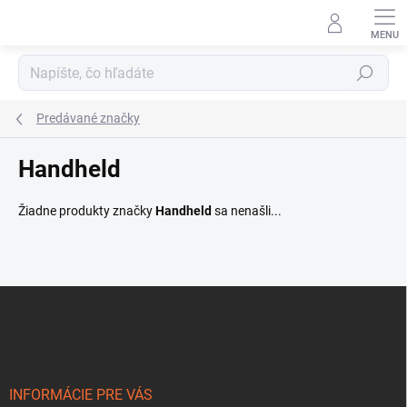
Prejsť
na
obsah
Hľadať
Predávané značky
Handheld
Žiadne produkty značky
Handheld
sa nenašli...
Z
á
p
ä
t
i
INFORMÁCIE PRE VÁS