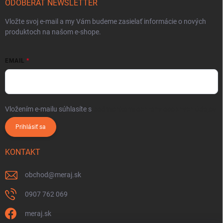
ODOBERAŤ NEWSLETTER
Vložte svoj e-mail a my Vám budeme zasielať informácie o nových
produktoch na našom e-shope.
EMAIL
Vložením e-mailu súhlasíte s
podmienkami ochrany osobných údajov
Prihlásiť sa
KONTAKT
obchod
@
meraj.sk
0907 762 069
meraj.sk