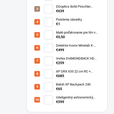
DDoptics 8x56 Pirschler
Gen.3 Magnesium zelený
€639
Poistenie zásielky
€1
Malé poďakovanie pre tím v
sklade
€0,50
Detektor kovov Minelab X-
Terra ELITE pinpoiter set
€499
Vortex DIAMONDBACK HD
10X50
€259
XP ORX X35 22 cm RC +
bezdrôtové slúchadlá
€685
WSAUDIO
Batoh XP Backpack 240
€65
Inteligentný astronomický
teleskop DwarfLab Dwarf III
€599