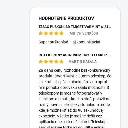
HODNOTENIE PRODUKTOV
TASCO PUŠKOHĽAD TARGET/VARMINT 6-24X42 MILDOT
IMRICH VENDÉGH
Super puškohlad... aj komunikácia!
INTELIGENTNÝ ASTRONOMICKÝ TELESKOP DWARFLAB DWARF MINI
MARTIN KASALA
Za danú cenu rozhodne bezkonkurenčný
produkt. Dwarf Mini je 30mm teleskop, čo
je okruh aj lepších binokulárov no oproti
nim ponúka obrovskú škálu možností. S
teleskopom je možné fotografovať v
klasikom azimute, kde ho stačí položiť na
rovný povrch, ale aj ekvatoriálnom móde,
kde je možné ísť až do 90 sekundovej
expozície. Všetko je možné riešiť cez
aplikáciu one click riešeniami. Teleskop si
sám stackuje fotky až do 999 v jednej