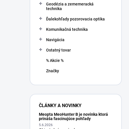
Geodézia a zememeracká
e
technika
l
Ďalekohľady pozorovacia optika
Komunikačná technika
Navigácia
Ostatný tovar
% Akcie %
Značky
ČLÁNKY A NOVINKY
Meopta MeoHunter B je novinka ktorá
prináša fascinujúce pohľady
5.6.2026