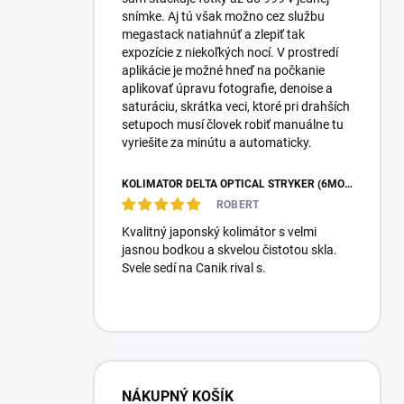
snímke. Aj tú však možno cez službu
megastack natiahnúť a zlepiť tak
expozície z niekoľkých nocí. V prostredí
aplikácie je možné hneď na počkanie
aplikovať úpravu fotografie, denoise a
saturáciu, skrátka veci, ktoré pri drahších
setupoch musí človek robiť manuálne tu
vyriešite za minútu a automaticky.
KOLIMÁTOR DELTA OPTICAL STRYKER (6MOA)
ROBERT
Kvalitný japonský kolimátor s velmi
jasnou bodkou a skvelou čistotou skla.
Svele sedí na Canik rival s.
NÁKUPNÝ KOŠÍK