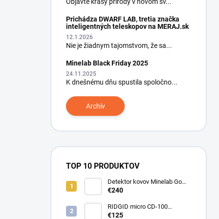
Objavte krásy prírody v novom sv...
Prichádza DWARF LAB, tretia značka
inteligentných teleskopov na MERAJ.sk
12.1.2026
Nie je žiadnym tajomstvom, že sa...
Minelab Black Friday 2025
24.11.2025
K dnešnému dňu spustila spoločno...
Archív
TOP 10 PRODUKTOV
Detektor kovov Minelab Go
Find 66
€240
RIDGID micro CD-100
Detektor horľavých plynov
€125