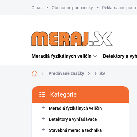
Prejsť
O nás
Obchodné podmienky
Reklamačné podm
na
obsah
Meradlá fyzikálnych veličín
Detektory a vy
Domov
Predávané značky
Fluke
B
Kategórie
o
Preskočiť
č
kategórie
n
Meradlá fyzikálnych veličín
ý
Detektory a vyhľadávače
p
a
Stavebná meracia technika
n