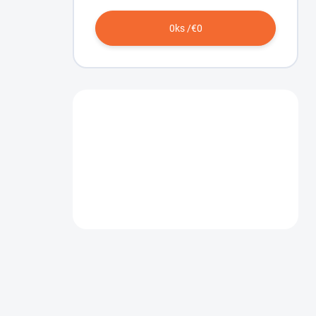
0
ks /
€0