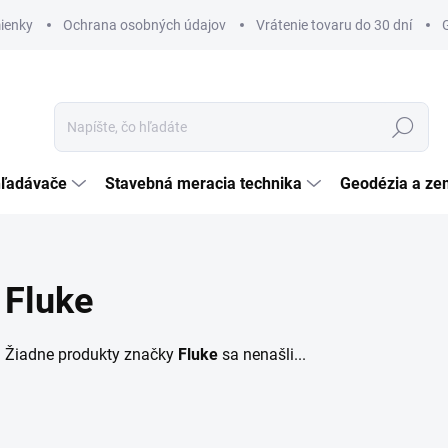
ienky
Ochrana osobných údajov
Vrátenie tovaru do 30 dní
Hľadať
hľadávače
Stavebná meracia technika
Geodézia a ze
Fluke
Žiadne produkty značky
Fluke
sa nenašli...