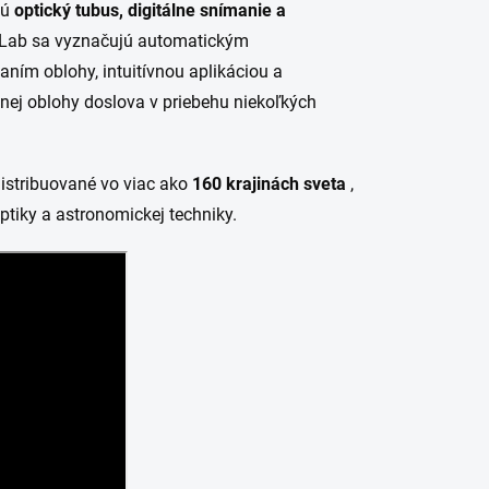
jú
optický tubus, digitálne snímanie a
fLab sa vyznačujú automatickým
ním oblohy, intuitívnou aplikáciou a
ej oblohy doslova v priebehu niekoľkých
istribuované vo viac ako
160 krajinách sveta
,
tiky a astronomickej techniky.