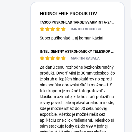
HODNOTENIE PRODUKTOV
TASCO PUŠKOHĽAD TARGET/VARMINT 6-24X42 MILDOT
IMRICH VENDÉGH
Super puškohlad... aj komunikácia!
INTELIGENTNÝ ASTRONOMICKÝ TELESKOP DWARFLAB DWARF MINI
MARTIN KASALA
Za danú cenu rozhodne bezkonkurenčný
produkt. Dwarf Mini je 30mm teleskop, čo
je okruh aj lepších binokulárov no oproti
nim ponúka obrovskú škálu možností. S
teleskopom je možné fotografovať v
klasikom azimute, kde ho stačí položiť na
rovný povrch, ale aj ekvatoriálnom móde,
kde je možné ísť až do 90 sekundovej
expozície. Všetko je možné riešiť cez
aplikáciu one click riešeniami. Teleskop si
sám stackuje fotky až do 999 v jednej