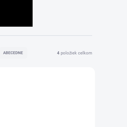
4
položiek celkom
ABECEDNE
LP131
LP129
ADARMO