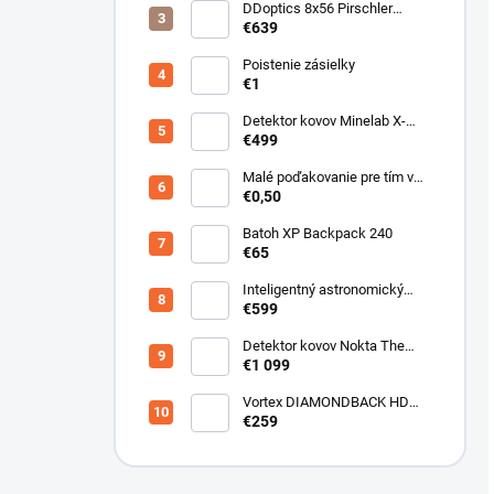
DDoptics 8x56 Pirschler
Gen.3 Magnesium zelený
€639
Poistenie zásielky
€1
Detektor kovov Minelab X-
Terra ELITE pinpoiter set
€499
Malé poďakovanie pre tím v
sklade
€0,50
Batoh XP Backpack 240
€65
Inteligentný astronomický
teleskop DwarfLab Dwarf III
€599
Detektor kovov Nokta The
Legend 2
€1 099
Vortex DIAMONDBACK HD
10X50
€259