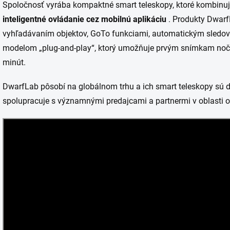
Spoločnosť vyrába kompaktné smart teleskopy, ktoré kombinu
inteligentné ovládanie cez mobilnú aplikáciu
. Produkty Dwar
vyhľadávaním objektov, GoTo funkciami, automatickým sledova
modelom „plug-and-play“, ktorý umožňuje prvým snímkam nočn
minút.
DwarfLab pôsobí na globálnom trhu a ich smart teleskopy sú d
spolupracuje s významnými predajcami a partnermi v oblasti op