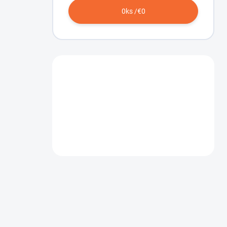
0
ks /
€0