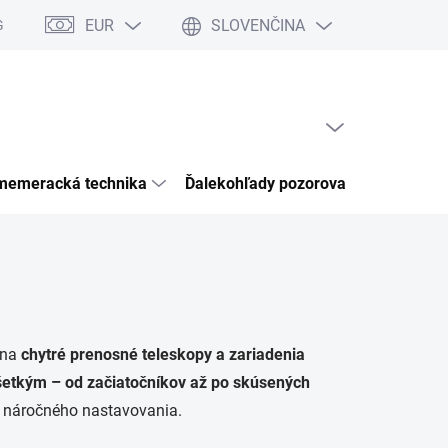
EUR
SLOVENČINA
Garancia bezpečného nákupu
Články & Novinky
Kontakty
Ho
PRÁZDNY KOŠÍK
NÁKUPNÝ
KOŠÍK
memeracká technika
Ďalekohľady pozorovacia optika
 na
chytré prenosné teleskopy a zariadenia
všetkým – od začiatočníkov až po skúsených
o náročného nastavovania.