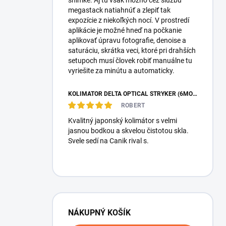
snímke. Aj tú však možno cez službu
megastack natiahnúť a zlepiť tak
expozície z niekoľkých nocí. V prostredí
aplikácie je možné hneď na počkanie
aplikovať úpravu fotografie, denoise a
saturáciu, skrátka veci, ktoré pri drahších
setupoch musí človek robiť manuálne tu
vyriešite za minútu a automaticky.
KOLIMÁTOR DELTA OPTICAL STRYKER (6MOA)
ROBERT
Kvalitný japonský kolimátor s velmi
jasnou bodkou a skvelou čistotou skla.
Svele sedí na Canik rival s.
NÁKUPNÝ KOŠÍK