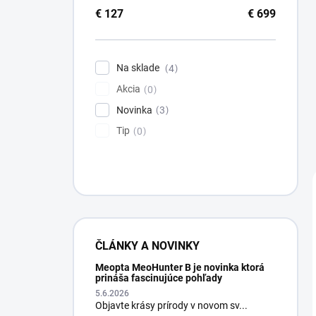
€
127
€
699
Na sklade
4
Akcia
0
Novinka
3
Tip
0
ČLÁNKY A NOVINKY
Meopta MeoHunter B je novinka ktorá
prináša fascinujúce pohľady
5.6.2026
Objavte krásy prírody v novom sv...