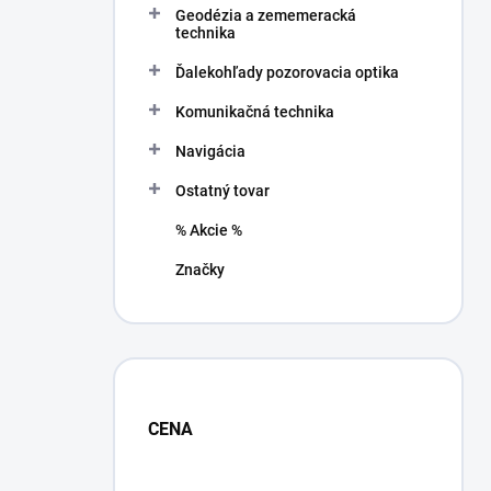
Geodézia a zememeracká
e
technika
l
Ďalekohľady pozorovacia optika
Komunikačná technika
Navigácia
Ostatný tovar
% Akcie %
Značky
CENA