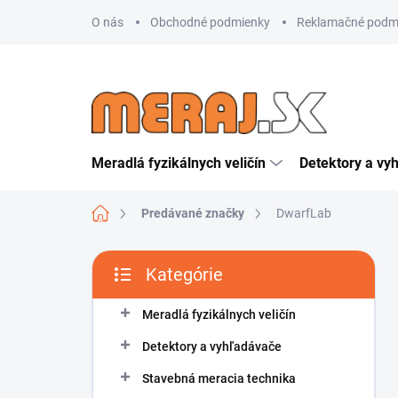
Prejsť
O nás
Obchodné podmienky
Reklamačné podm
na
obsah
Meradlá fyzikálnych veličín
Detektory a vy
Domov
Predávané značky
DwarfLab
B
Kategórie
o
Preskočiť
č
kategórie
n
Meradlá fyzikálnych veličín
ý
Detektory a vyhľadávače
p
a
Stavebná meracia technika
n