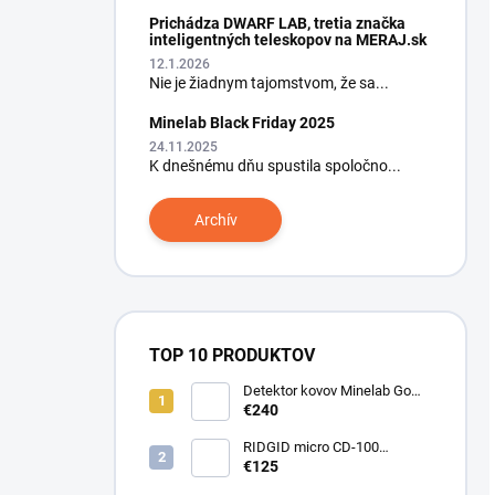
Prichádza DWARF LAB, tretia značka
inteligentných teleskopov na MERAJ.sk
12.1.2026
Nie je žiadnym tajomstvom, že sa...
Minelab Black Friday 2025
24.11.2025
K dnešnému dňu spustila spoločno...
Archív
TOP 10 PRODUKTOV
Detektor kovov Minelab Go
Find 66
€240
RIDGID micro CD-100
Detektor horľavých plynov
€125