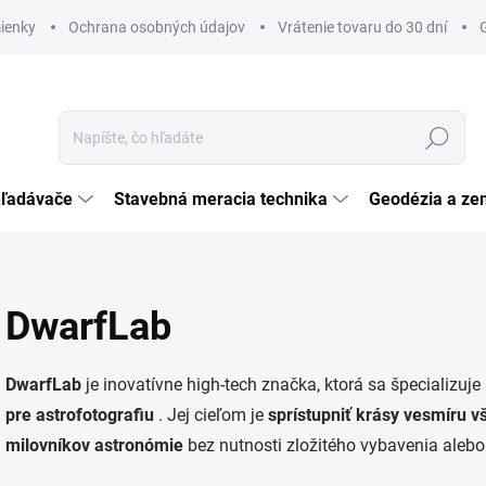
ienky
Ochrana osobných údajov
Vrátenie tovaru do 30 dní
Hľadať
hľadávače
Stavebná meracia technika
Geodézia a ze
DwarfLab
DwarfLab
je inovatívne high-tech značka, ktorá sa špecializuje
pre astrofotografiu
. Jej cieľom je
sprístupniť krásy vesmíru 
milovníkov astronómie
bez nutnosti zložitého vybavenia aleb