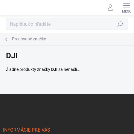
Prejsť
na
obsah
Hľadať
Predávané značky
DJI
Žiadne produkty značky
DJI
sa nenašli...
Z
á
p
ä
t
i
INFORMÁCIE PRE VÁS