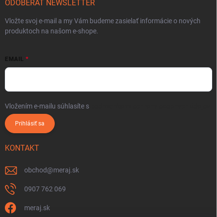
ODOBERAŤ NEWSLETTER
Vložte svoj e-mail a my Vám budeme zasielať informácie o nových
produktoch na našom e-shope.
EMAIL
Vložením e-mailu súhlasíte s
podmienkami ochrany osobných údajov
Prihlásiť sa
KONTAKT
obchod
@
meraj.sk
0907 762 069
meraj.sk