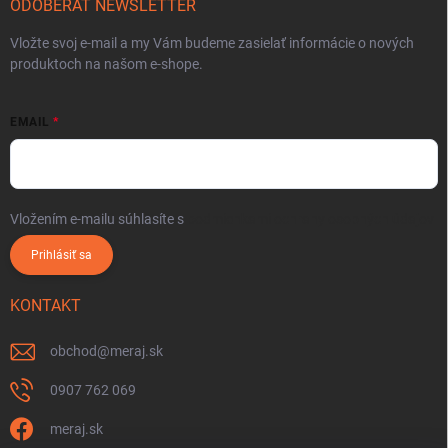
ODOBERAŤ NEWSLETTER
Vložte svoj e-mail a my Vám budeme zasielať informácie o nových
produktoch na našom e-shope.
EMAIL
Vložením e-mailu súhlasíte s
podmienkami ochrany osobných údajov
Prihlásiť sa
KONTAKT
obchod
@
meraj.sk
0907 762 069
meraj.sk