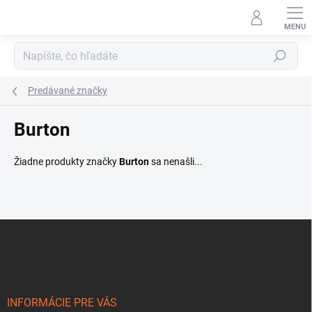
Prejsť
na
obsah
Hľadať
Predávané značky
Burton
Žiadne produkty značky
Burton
sa nenašli...
Z
á
p
ä
t
i
INFORMÁCIE PRE VÁS