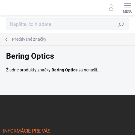
Prejsť
na
obsah
Hľadať
Predávané značky
Bering Optics
Žiadne produkty značky
Bering Optics
sa nenašli...
Z
á
p
ä
t
i
INFORMÁCIE PRE VÁS