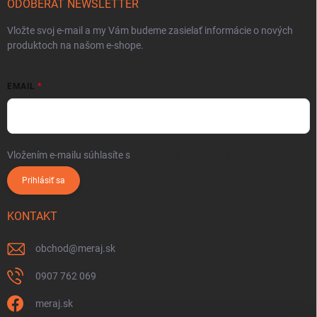
ODOBERAŤ NEWSLETTER
Vložte svoj e-mail a my Vám budeme zasielať informácie o nových
produktoch na našom e-shope.
EMAIL
Vložením e-mailu súhlasíte s
podmienkami ochrany osobných údajov
Prihlásiť sa
KONTAKT
obchod
@
meraj.sk
0907 762 069
meraj.sk