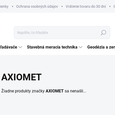
ienky
Ochrana osobných údajov
Vrátenie tovaru do 30 dní
Hľadať
hľadávače
Stavebná meracia technika
Geodézia a ze
AXIOMET
Žiadne produkty značky
AXIOMET
sa nenašli...