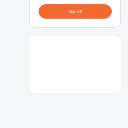
0
ks /
€0