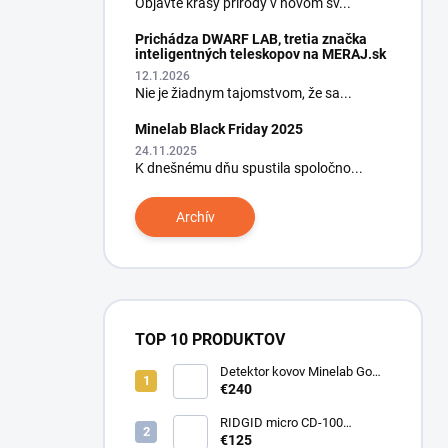
Objavte krásy prírody v novom sv...
Prichádza DWARF LAB, tretia značka
inteligentných teleskopov na MERAJ.sk
12.1.2026
Nie je žiadnym tajomstvom, že sa...
Minelab Black Friday 2025
24.11.2025
K dnešnému dňu spustila spoločno...
Archív
TOP 10 PRODUKTOV
Detektor kovov Minelab Go
Find 66
€240
RIDGID micro CD-100
Detektor horľavých plynov
€125