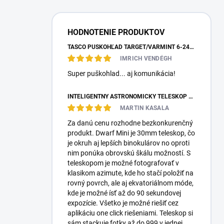
HODNOTENIE PRODUKTOV
TASCO PUŠKOHĽAD TARGET/VARMINT 6-24X42 MILDOT
IMRICH VENDÉGH
Super puškohlad... aj komunikácia!
INTELIGENTNÝ ASTRONOMICKÝ TELESKOP DWARFLAB DWARF MINI
MARTIN KASALA
Za danú cenu rozhodne bezkonkurenčný
produkt. Dwarf Mini je 30mm teleskop, čo
je okruh aj lepších binokulárov no oproti
nim ponúka obrovskú škálu možností. S
teleskopom je možné fotografovať v
klasikom azimute, kde ho stačí položiť na
rovný povrch, ale aj ekvatoriálnom móde,
kde je možné ísť až do 90 sekundovej
expozície. Všetko je možné riešiť cez
aplikáciu one click riešeniami. Teleskop si
sám stackuje fotky až do 999 v jednej