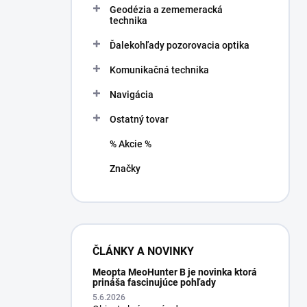
Geodézia a zememeracká
e
technika
l
Ďalekohľady pozorovacia optika
Komunikačná technika
Navigácia
Ostatný tovar
% Akcie %
Značky
ČLÁNKY A NOVINKY
Meopta MeoHunter B je novinka ktorá
prináša fascinujúce pohľady
5.6.2026