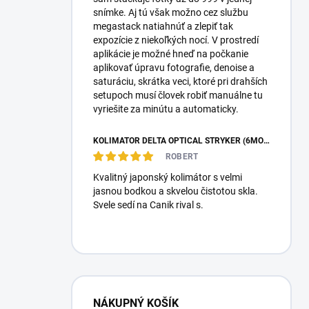
snímke. Aj tú však možno cez službu
megastack natiahnúť a zlepiť tak
expozície z niekoľkých nocí. V prostredí
aplikácie je možné hneď na počkanie
aplikovať úpravu fotografie, denoise a
saturáciu, skrátka veci, ktoré pri drahších
setupoch musí človek robiť manuálne tu
vyriešite za minútu a automaticky.
KOLIMÁTOR DELTA OPTICAL STRYKER (6MOA)
ROBERT
Kvalitný japonský kolimátor s velmi
jasnou bodkou a skvelou čistotou skla.
Svele sedí na Canik rival s.
NÁKUPNÝ KOŠÍK