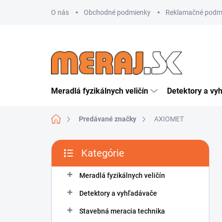
Prejsť
O nás
Obchodné podmienky
Reklamačné podm
na
obsah
Meradlá fyzikálnych veličín
Detektory a vy
Domov
Predávané značky
AXIOMET
B
Kategórie
o
Preskočiť
č
kategórie
n
Meradlá fyzikálnych veličín
ý
Detektory a vyhľadávače
p
a
Stavebná meracia technika
n