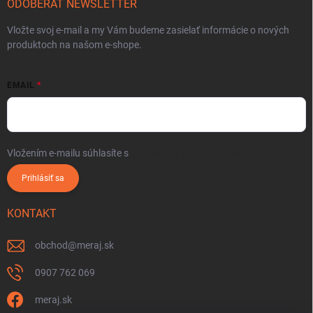
ODOBERAŤ NEWSLETTER
Vložte svoj e-mail a my Vám budeme zasielať informácie o nových
produktoch na našom e-shope.
EMAIL
Vložením e-mailu súhlasíte s
podmienkami ochrany osobných údajov
Prihlásiť sa
KONTAKT
obchod
@
meraj.sk
0907 762 069
meraj.sk