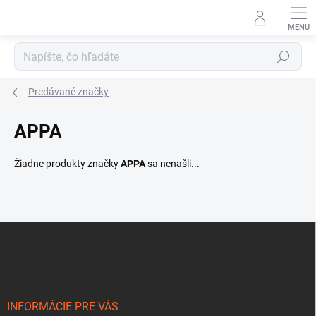
Prejsť
na
obsah
Hľadať
Predávané značky
APPA
Žiadne produkty značky
APPA
sa nenašli...
Z
á
p
ä
t
i
INFORMÁCIE PRE VÁS