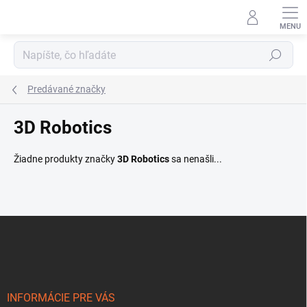
Prejsť
na
obsah
Hľadať
Predávané značky
3D Robotics
Žiadne produkty značky
3D Robotics
sa nenašli...
Z
á
p
ä
t
i
INFORMÁCIE PRE VÁS