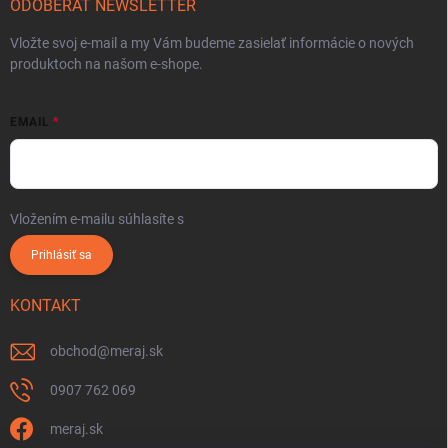
ODOBERAŤ NEWSLETTER
Vložte svoj e-mail a my Vám budeme zasielať informácie o nových
produktoch na našom e-shope.
EMAIL
Vložením e-mailu súhlasíte s
podmienkami ochrany osobných údajov
Prihlásiť sa
KONTAKT
obchod
@
meraj.sk
0907 762 069
meraj.sk