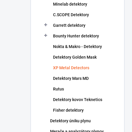
Minelab detektory
e
l
C.SCOPE Detektory
Garrett detektory
Bounty Hunter detektory
Nokta & Makro - Detektory
Detektory Golden Mask
XP Metal Detectors
Detektory Mars MD
Rutus
Detektory kovov Teknetics
Fisher detektory
Detektory úniku plynu
Merače a analyzátory plynov