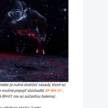
meter je nutné dodržať zásady, ktoré sú
e možné pripojiť slúchadlá
XP BH-01
,
á BH-01 nie sú súčasťou balenia)
.
a vzťahuje záruka 2 roky.