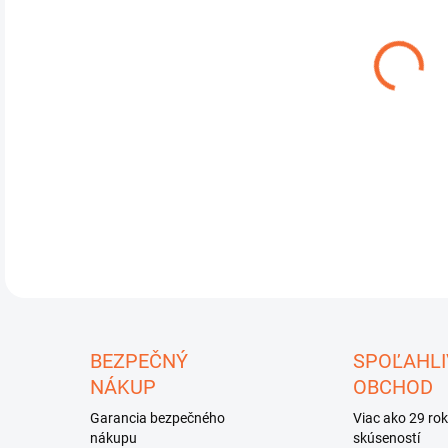
DO:
10.
Dete
hlav
DETA
U
BEZPEČNÝ
SPOĽAHLI
NÁKUP
OBCHOD
Garancia bezpečného
Viac ako 29 ro
nákupu
skúseností