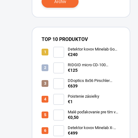
Archív
TOP 10 PRODUKTOV
Detektor kovov Minelab Go
Find 66
€240
RIDGID micro CD-100
Detektor horľavých plynov
€125
DDoptics 8x56 Pirschler
Gen.3 Magnesium zelený
€639
Poistenie zásielky
€1
Malé poďakovanie pre tím v
sklade
€0,50
Detektor kovov Minelab X-
Terra ELITE pinpoiter set
€499