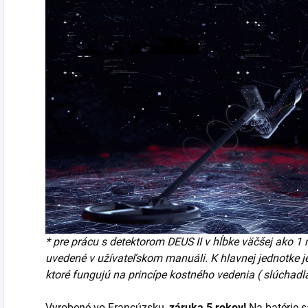
* pre prácu s detektorom DEUS II v hĺbke väčšej ako 1 
uvedené v užívateľskom manuáli. K hlavnej jednotke j
ktoré fungujú na princípe kostného vedenia (
slúchadl
Vyrobené vo Francúzsku,
záruka 5 rokov!
Na batérie s