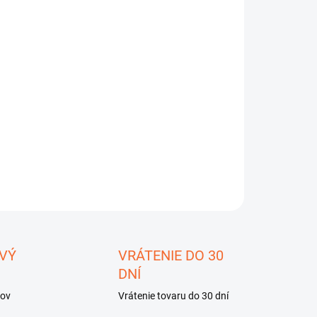
8.2026
−
+
Pridať do košíka
ktor XP DEUS II
s hĺbkovou cievkou 28x34 cm 2D FMF
,
nou jednotkou a bezdrôtovými
slúchadlami WS6
.
ILNÉ INFORMÁCIE
OPÝTAŤ SA
STRÁŽIŤ
ložiť
VÝ
VRÁTENIE DO 30
DNÍ
kov
Vrátenie tovaru do 30 dní