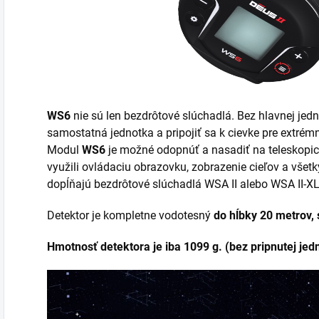
WS6
nie sú len bezdrôtové slúchadlá. Bez hlavnej je
samostatná jednotka a pripojiť sa k cievke pre extré
Modul
WS6
je možné odopnúť a nasadiť na teleskopick
využili ovládaciu obrazovku, zobrazenie cieľov a všet
dopĺňajú bezdrôtové slúchadlá WSA II alebo WSA II-XL
Detektor je kompletne vodotesný
do hĺbky 20 metrov,
Hmotnosť detektora je iba 1099 g.
(bez pripnutej jed