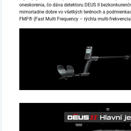
oneskorenia, čo dáva detektoru DEUS II bezkonkurenčn
mimoriadne dobre vo všetkých terénoch a podmienkach,
FMF® (Fast Multi Frequency – rýchla multi-frekvencia