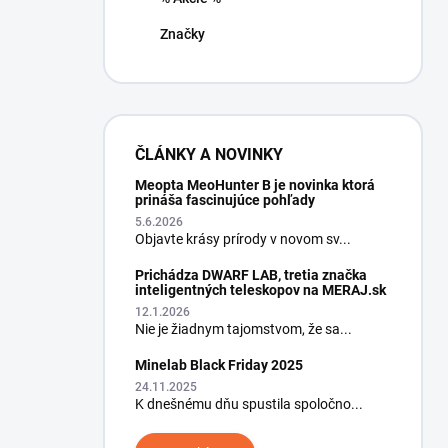
Značky
ČLÁNKY A NOVINKY
Meopta MeoHunter B je novinka ktorá
prináša fascinujúce pohľady
5.6.2026
Objavte krásy prírody v novom sv...
Prichádza DWARF LAB, tretia značka
inteligentných teleskopov na MERAJ.sk
12.1.2026
Nie je žiadnym tajomstvom, že sa...
Minelab Black Friday 2025
24.11.2025
K dnešnému dňu spustila spoločno...