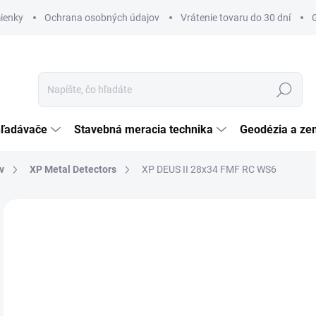
ienky
Ochrana osobných údajov
Vrátenie tovaru do 30 dní
Hľadať
hľadávače
Stavebná meracia technika
Geodézia a ze
v
XP Metal Detectors
XP DEUS II 28x34 FMF RC WS6
Neohodnotené
Podrobnosti hodnotenia
ZNAČKA:
XP MET
€1
ZADARMO
€1 
Jedn
SK
cena
MÔŽ