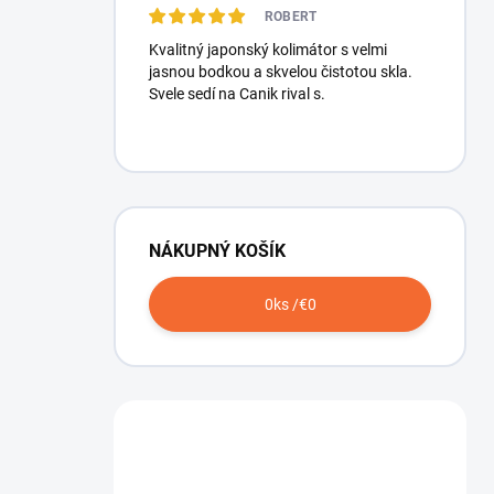
ROBERT
Kvalitný japonský kolimátor s velmi
jasnou bodkou a skvelou čistotou skla.
Svele sedí na Canik rival s.
NÁKUPNÝ KOŠÍK
0
ks /
€0