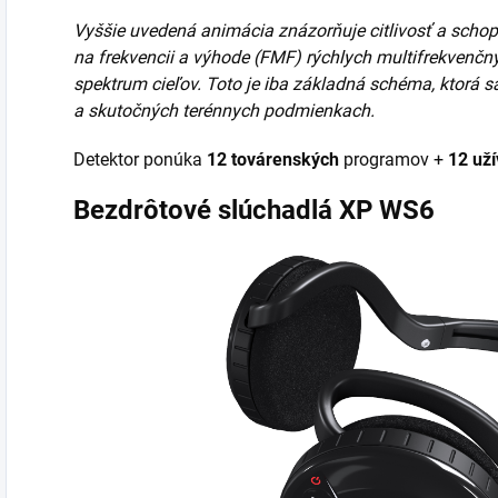
Vyššie uvedená animácia znázorňuje citlivosť a schopn
na frekvencii a výhode (FMF) rýchlych multifrekvenčn
spektrum cieľov. Toto je iba základná schéma, ktorá s
a skutočných terénnych podmienkach.
Detektor ponúka
12 továrenských
programov +
12 už
Bezdrôtové slúchadlá XP WS6