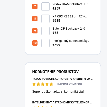
Vortex DIAMONDBACK HD
10X50
€259
XP ORX X35 22 cm RC +
bezdrôtové slúchadlá
€685
WSAUDIO
Batoh XP Backpack 240
€65
Inteligentný astronomický
teleskop DwarfLab Dwarf III
€599
HODNOTENIE PRODUKTOV
TASCO PUŠKOHĽAD TARGET/VARMINT 6-24X42 MILDOT
IMRICH VENDÉGH
Super puškohlad... aj komunikácia!
INTELIGENTNÝ ASTRONOMICKÝ TELESKOP DWARFLAB DWARF MINI