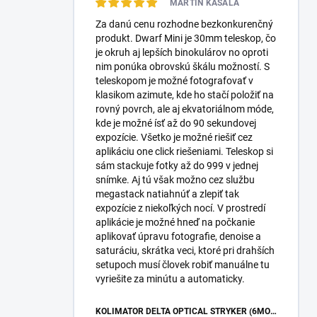
MARTIN KASALA
Za danú cenu rozhodne bezkonkurenčný
produkt. Dwarf Mini je 30mm teleskop, čo
je okruh aj lepších binokulárov no oproti
nim ponúka obrovskú škálu možností. S
teleskopom je možné fotografovať v
klasikom azimute, kde ho stačí položiť na
rovný povrch, ale aj ekvatoriálnom móde,
kde je možné ísť až do 90 sekundovej
expozície. Všetko je možné riešiť cez
aplikáciu one click riešeniami. Teleskop si
sám stackuje fotky až do 999 v jednej
snímke. Aj tú však možno cez službu
megastack natiahnúť a zlepiť tak
expozície z niekoľkých nocí. V prostredí
aplikácie je možné hneď na počkanie
aplikovať úpravu fotografie, denoise a
saturáciu, skrátka veci, ktoré pri drahších
setupoch musí človek robiť manuálne tu
vyriešite za minútu a automaticky.
KOLIMÁTOR DELTA OPTICAL STRYKER (6MOA)