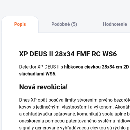
Popis
Podobné (5)
Hodnotenie
XP DEUS II 28x34 FMF RC WS6
Detektor XP DEUS II s
hĺbkovou cievkou 28x34 cm 2D
slúchadlami WS6.
Nová revolúcia!
Dnes XP opäť posúva limity stvorením prvého bezdrôt
kovov s jedinečnými vlastnosťami a výkonom. Akonáhl
a dohľadávačka spárované, komunikujú spolu úplne b
oneskorenia pomocou patentovaného systému rádiové
signály generované vyhľadávacou cievkou sú rýchlo p