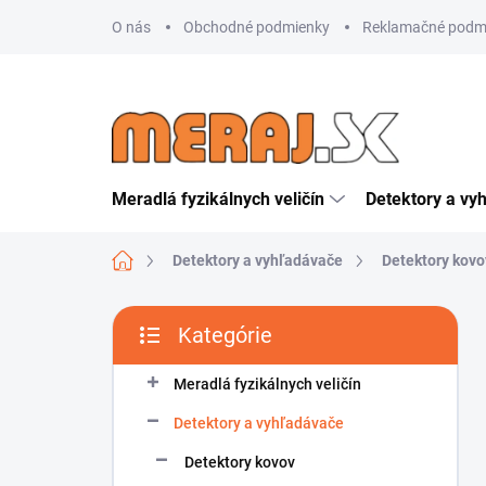
Prejsť
O nás
Obchodné podmienky
Reklamačné podm
na
obsah
Meradlá fyzikálnych veličín
Detektory a vy
Domov
Detektory a vyhľadávače
Detektory kovo
B
Kategórie
o
Preskočiť
č
kategórie
n
Meradlá fyzikálnych veličín
ý
Detektory a vyhľadávače
p
a
Detektory kovov
n