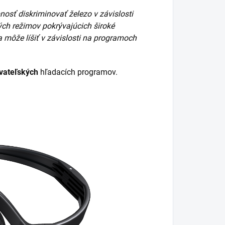
osť diskriminovať železo v závislosti
ých režimov pokrývajúcich široké
a môže líšiť v závislosti na programoch
ívateľských
hľadacích programov.