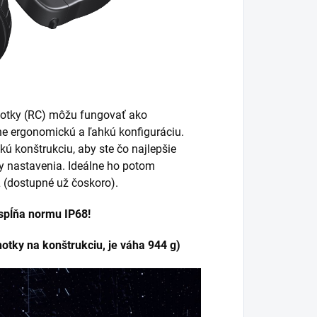
dnotky (RC) môžu fungovať ako
mne ergonomickú a ľahkú konfiguráciu.
ú konštrukciu, aby ste čo najlepšie
ky nastavenia. Ideálne ho potom
 (dostupné už čoskoro).
 spĺňa normu IP68!
notky na konštrukciu, je váha 944 g)