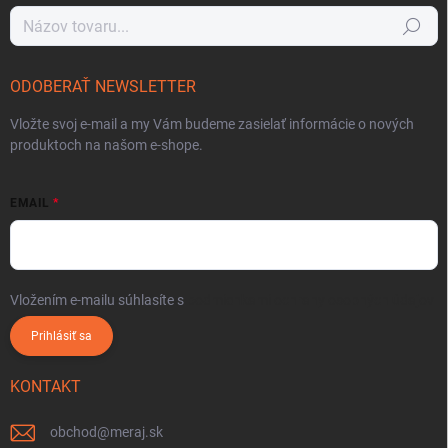
Hľadať
ODOBERAŤ NEWSLETTER
Vložte svoj e-mail a my Vám budeme zasielať informácie o nových
produktoch na našom e-shope.
EMAIL
Vložením e-mailu súhlasíte s
podmienkami ochrany osobných údajov
Prihlásiť sa
KONTAKT
obchod
@
meraj.sk