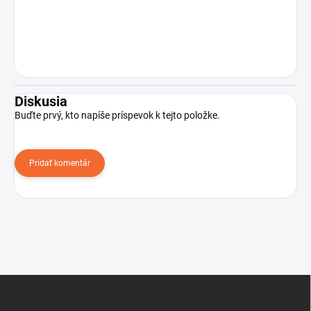
Diskusia
Buďte prvý, kto napíše príspevok k tejto položke.
Pridať komentár
Z
á