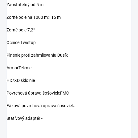
Zaostriteľný od:5 m
Zorné pole na 1000 m:115 m
Zorné pole:7,2°
Očnice:Twistup
Plnenie proti zahmlievaniu:Dusík
ArmorTek:nie
HD/XD sklo:nie
Povrchová úprava šošoviek:FMC
Fázová povrchová úprava šošoviek:-
Statívový adaptér:-