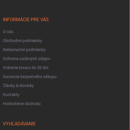
p
ä
t
i
INFORMÁCIE PRE VÁS
e
O nás
Obchodné podmienky
Reklamačné podmienky
Ochrana osobných údajov
Vrátenie tovaru do 30 dní
Garancia bezpečného nákupu
Články & Novinky
Kontakty
Hodnotenie obchodu
VYHĽADÁVANIE