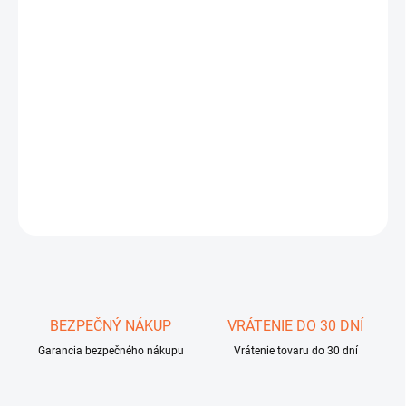
DORUČIŤ DO:
11.8.2026
−
+
Pridať do košíka
monokulár Solo 8x25
DETAILNÉ INFORMÁCIE
OPÝTAŤ SA
STRÁŽIŤ
Uložiť
BEZPEČNÝ NÁKUP
VRÁTENIE DO 30 DNÍ
Garancia bezpečného nákupu
Vrátenie tovaru do 30 dní