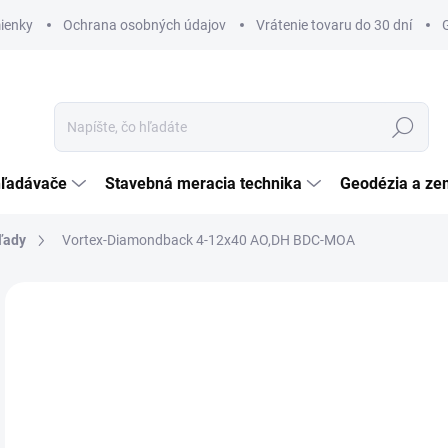
ienky
Ochrana osobných údajov
Vrátenie tovaru do 30 dní
Hľadať
hľadávače
Stavebná meracia technika
Geodézia a ze
ľady
Vortex-Diamondback 4-12x40 AO,DH BDC-MOA
Neohodnotené
Podrobnosti hodnotenia
ZNAČKA:
VORTEX
€
€27
Jedn
SK
cena
MÔŽ