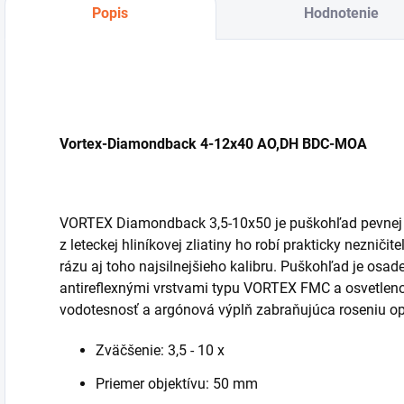
Popis
Hodnotenie
Vortex-Diamondback 4-12x40 AO,DH BDC-MOA
VORTEX Diamondback 3,5-10x50 je puškohľad pevnej j
z leteckej hliníkovej zliatiny ho robí prakticky nezni
rázu aj toho najsilnejšieho kalibru. Puškohľad je osa
antireflexnými vrstvami typu VORTEX FMC a osvetlen
vodotesnosť a argónová výplň zabraňujúca roseniu op
Zväčšenie: 3,5 - 10 x
Priemer objektívu: 50 mm