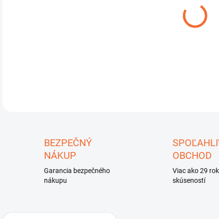
DO:
10.
DETA
U
BEZPEČNÝ
SPOĽAHLI
NÁKUP
OBCHOD
Garancia bezpečného
Viac ako 29 ro
nákupu
skúseností