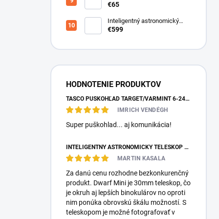
€65
Inteligentný astronomický
teleskop DwarfLab Dwarf III
€599
HODNOTENIE PRODUKTOV
TASCO PUŠKOHĽAD TARGET/VARMINT 6-24X42 MILDOT
IMRICH VENDÉGH
Super puškohlad... aj komunikácia!
INTELIGENTNÝ ASTRONOMICKÝ TELESKOP DWARFLAB DWARF MINI
MARTIN KASALA
Za danú cenu rozhodne bezkonkurenčný
produkt. Dwarf Mini je 30mm teleskop, čo
je okruh aj lepších binokulárov no oproti
nim ponúka obrovskú škálu možností. S
teleskopom je možné fotografovať v