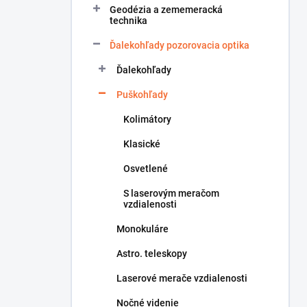
Geodézia a zememeracká
e
technika
l
Ďalekohľady pozorovacia optika
Ďalekohľady
Puškohľady
Kolimátory
Klasické
Osvetlené
S laserovým meračom
vzdialenosti
Monokuláre
Astro. teleskopy
Laserové merače vzdialenosti
Nočné videnie