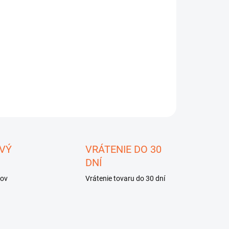
8.2026
−
+
Pridať do košíka
ILNÉ INFORMÁCIE
OPÝTAŤ SA
STRÁŽIŤ
ložiť
VÝ
VRÁTENIE DO 30
DNÍ
kov
Vrátenie tovaru do 30 dní