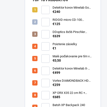
Detektor kovov Minelab Go
Find 66
€240
RIDGID micro CD-100
Detektor horľavých plynov
€125
DDoptics 8x56 Pirschler
Gen.3 Magnesium zelený
€639
Poistenie zásielky
€1
Malé poďakovanie pre tím v
sklade
€0,50
Detektor kovov Minelab X-
Terra ELITE pinpoiter set
€499
Vortex DIAMONDBACK HD
10X50
€259
XP ORX X35 22 cm RC +
bezdrôtové slúchadlá
€685
WSAUDIO
Batoh XP Backpack 240