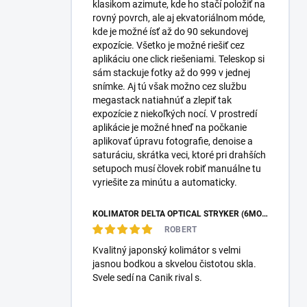
klasikom azimute, kde ho stačí položiť na
rovný povrch, ale aj ekvatoriálnom móde,
kde je možné ísť až do 90 sekundovej
expozície. Všetko je možné riešiť cez
aplikáciu one click riešeniami. Teleskop si
sám stackuje fotky až do 999 v jednej
snímke. Aj tú však možno cez službu
megastack natiahnúť a zlepiť tak
expozície z niekoľkých nocí. V prostredí
aplikácie je možné hneď na počkanie
aplikovať úpravu fotografie, denoise a
saturáciu, skrátka veci, ktoré pri drahších
setupoch musí človek robiť manuálne tu
vyriešite za minútu a automaticky.
KOLIMÁTOR DELTA OPTICAL STRYKER (6MOA)
ROBERT
Kvalitný japonský kolimátor s velmi
jasnou bodkou a skvelou čistotou skla.
Svele sedí na Canik rival s.