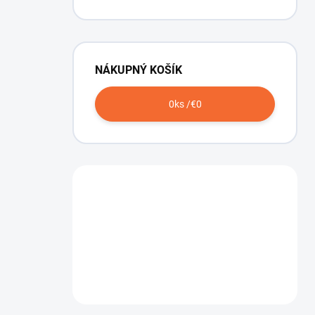
NÁKUPNÝ KOŠÍK
0
ks /
€0