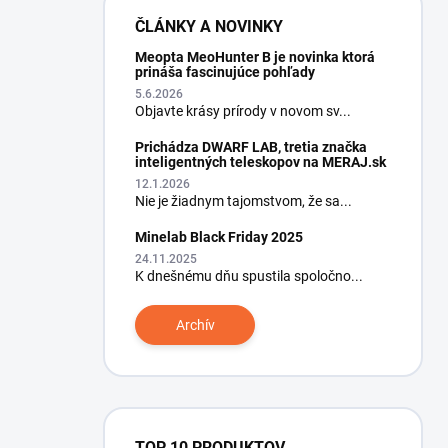
ČLÁNKY A NOVINKY
Meopta MeoHunter B je novinka ktorá
prináša fascinujúce pohľady
5.6.2026
Objavte krásy prírody v novom sv...
Prichádza DWARF LAB, tretia značka
inteligentných teleskopov na MERAJ.sk
12.1.2026
Nie je žiadnym tajomstvom, že sa...
Minelab Black Friday 2025
24.11.2025
K dnešnému dňu spustila spoločno...
Archív
TOP 10 PRODUKTOV