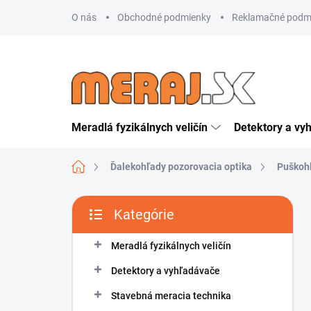
Prejsť
O nás
Obchodné podmienky
Reklamačné podm
na
obsah
Meradlá fyzikálnych veličín
Detektory a vy
Domov
Ďalekohľady pozorovacia optika
Puškoh
B
Kategórie
o
Preskočiť
č
kategórie
n
Meradlá fyzikálnych veličín
ý
Detektory a vyhľadávače
p
a
Stavebná meracia technika
n