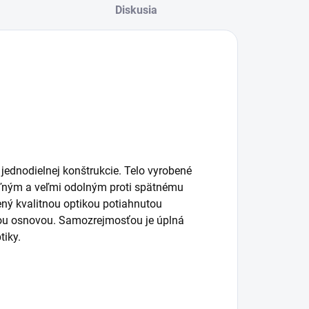
Diskusia
ednodielnej konštrukcie. Telo vyrobené
čiteľným a veľmi odolným proti spätnému
dený kvalitnou optikou potiahnutou
ou osnovou. Samozrejmosťou je úplná
tiky.