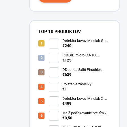
TOP 10 PRODUKTOV
Detektor kovov Minelab Go
Find 66
€240
RIDGID micro CD-100
Detektor horľavých plynov
€125
DDoptics 8x56 Pirschler
Gen.3 Magnesium zelený
€639
Poistenie zásielky
€1
Detektor kovov Minelab X-
Terra ELITE pinpoiter set
€499
Malé poďakovanie pre tím v
sklade
€0,50