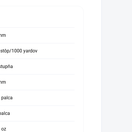
mm
 stôp/1000 yardov
stupňa
mm
 palca
palca
 oz