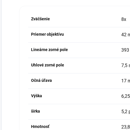
Zväčšenie
8x
Priemer objektívu
42 
Lineárne zorné pole
393
Uhlové zorné pole
7,5 
Očná úľava
17 
Výška
6,25
šírka
5,2 
Hmotnosť
23,8