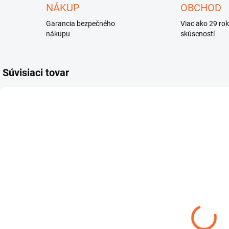
NÁKUP
OBCHOD
Garancia bezpečného
Viac ako 29 ro
nákupu
skúseností
Súvisiaci tovar
AKC
VTHARNESS
44199
SKLADOM
SKLADOM
Vortex -
STATÍV
B
Harness Strap
OMEGON
č
- popruh
TITANIA 500
SET
€30
€133