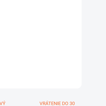
8.2026
−
+
Pridať do košíka
sfire
HD 8x 42
je
binokulárny ďalekohľad malých
erov a pomerne nízkej
nosti
.
Disponuje
dostatočným
zväčšením až na
násobok, priemerom objektívov 42 mm
a
orným
zorným poľom 119,79 m / 1 000 yd (teda 131 m /
0 m).
ILNÉ INFORMÁCIE
OPÝTAŤ SA
STRÁŽIŤ
ložiť
VÝ
VRÁTENIE DO 30