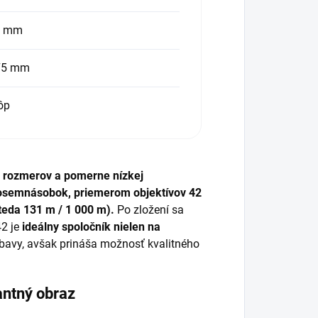
5 mm
75 mm
ôp
 rozmerov a pomerne nízkej
osemnásobok, priemerom objektívov 42
teda 131 m / 1 000 m).
Po zložení sa
2 je
ideálny spoločník nielen na
ýbavy, avšak prináša možnosť kvalitného
antný obraz