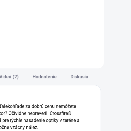
Do košíka
Do košíka
BioLite SunLight
100 prenosné
aximálny
solárne
ýkon 750 lumenov
svetlo. Nechajte
AAA za sebou a
vychutnajte si
neobmedzené
svetlo zo sily
slnka. Integrovaný
solárny panel
Videá (2)
Hodnotenie
Diskusia
SunLight vytvára...
 v ďalekohľade za dobrú cenu nemôžete
tor?
Očividne nepreverili Crossfire®
 pre rýchle nasadenie optiky v teréne a
točne vzácny nález.