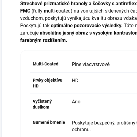
Strechové prizmatické hranoly a šošovky s antirefl
FMC
(
f
ully
m
ulti-
c
oated) na vonkajších sklenených čast
vzduchom, poskytujú vynikajúcu kvalitu obrazu vďaka 
Poskytujú tak
optimálne pozorovacie výsledky.
Táto n
zaručuje
absolútne jasný obraz s vysokým kontrastom
farebným rozlíšením
.
Multi-Coated
Plne viacvrstvové
Prvky objektívu
HD
HD
Vyčistený
Áno
dusíkom
Gumené brnenie
Poskytuje bezpečný, protišmy
ochranu.