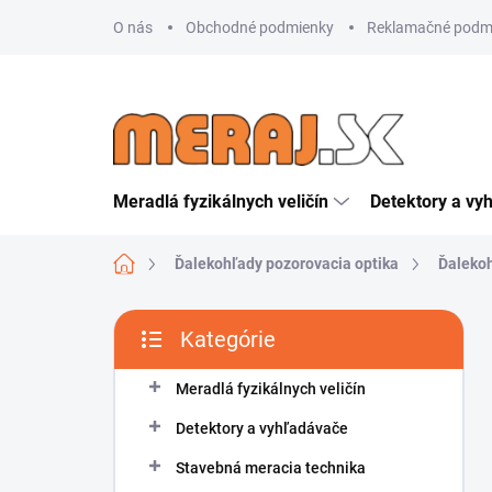
Prejsť
O nás
Obchodné podmienky
Reklamačné podm
na
obsah
Meradlá fyzikálnych veličín
Detektory a vy
Domov
Ďalekohľady pozorovacia optika
Ďaleko
B
Kategórie
o
Preskočiť
č
kategórie
n
Meradlá fyzikálnych veličín
ý
Detektory a vyhľadávače
p
a
Stavebná meracia technika
n