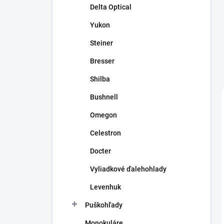
Delta Optical
Yukon
Steiner
Bresser
Shilba
Bushnell
Omegon
Celestron
Docter
Vyliadkové ďalehohlady
Levenhuk
Puškohľady
Monokuláre