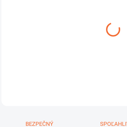
DO:
11.
Cros
rozm
hmot
osem
výb
1 00
DETA
U
BEZPEČNÝ
SPOĽAHLI