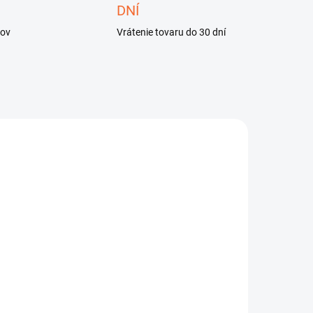
DNÍ
kov
Vrátenie tovaru do 30 dní
IA
HL750
21405
SKLADOM
SKLADOM
ioLite
BioLite
elovka 750
SunLight 100
lumenov
€29
€49