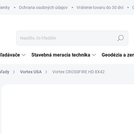
ienky
Ochrana osobných údajov
Vrátenie tovaru do 30 dní
Hľadať
hľadávače
Stavebná meracia technika
Geodézia a ze
hľady
Vortex USA
Vortex CROSSFIRE HD 8X42
Neohodnotené
Podrobnosti hodnotenia
ZNAČKA:
VORTEX
€
€12
Jedn
SK
cena
MÔŽ