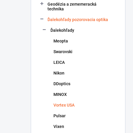
Geodézia a zememeracká
e
technika
l
Ďalekohľady pozorovacia optika
Ďalekohľady
Meopta
Swarovski
LEICA
Nikon
DDoptics
MINOX
Vortex USA
Pulsar
Vixen