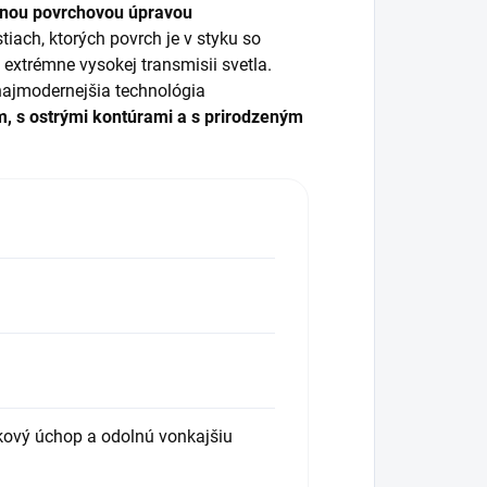
exnou povrchovou úpravou
iach, ktorých povrch je v styku so
extrémne vysokej transmisii svetla.
ajmodernejšia technológia
, s ostrými kontúrami a s prirodzeným
kový úchop a odolnú vonkajšiu