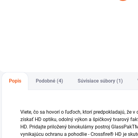
Do košíka
Do košíka
Statív Omegon
M
Titania 500 je
v
solídny statív, ktorý
vám pomôže
dosiahnuť stabilitu
prístroja aj
uprostred
prírody. Statív
Omegon Titania
Popis
Podobné (4)
Súvisiace súbory (1)
500 ALU s 3-
cestnou sklápacou
hlavou...
Viete, čo sa hovorí o ľuďoch, ktorí predpokladajú, že
získať HD optiku, odolný výkon a špičkový tvarový fak
HD.
Pridajte priložený binokulárny postroj GlassPakTM
vynikajúcu ochranu a pohodlie - Crossfire® HD je sku