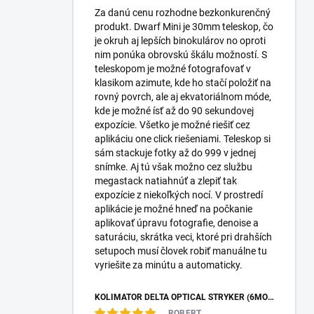
Za danú cenu rozhodne bezkonkurenčný
produkt. Dwarf Mini je 30mm teleskop, čo
je okruh aj lepších binokulárov no oproti
nim ponúka obrovskú škálu možností. S
teleskopom je možné fotografovať v
klasikom azimute, kde ho stačí položiť na
rovný povrch, ale aj ekvatoriálnom móde,
kde je možné ísť až do 90 sekundovej
expozície. Všetko je možné riešiť cez
aplikáciu one click riešeniami. Teleskop si
sám stackuje fotky až do 999 v jednej
snímke. Aj tú však možno cez službu
megastack natiahnúť a zlepiť tak
expozície z niekoľkých nocí. V prostredí
aplikácie je možné hneď na počkanie
aplikovať úpravu fotografie, denoise a
saturáciu, skrátka veci, ktoré pri drahších
setupoch musí človek robiť manuálne tu
vyriešite za minútu a automaticky.
KOLIMÁTOR DELTA OPTICAL STRYKER (6MOA)
ROBERT