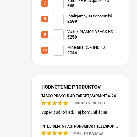
Batoh XP Backpack 240
€65
Inteligentný astronomický
teleskop DwarfLab Dwarf III
€599
Vortex DIAMONDBACK HD
10X50
€259
Minelab PRO-FIND 40
€144
HODNOTENIE PRODUKTOV
TASCO PUŠKOHĽAD TARGET/VARMINT 6-24X42 MILDOT
IMRICH VENDÉGH
Super puškohlad... aj komunikácia!
INTELIGENTNÝ ASTRONOMICKÝ TELESKOP DWARFLAB DWARF MINI
MARTIN KASALA