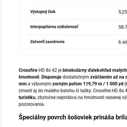
Výstupný žiak
5,2
Interpupilárna vzdialenosť
58-
Zatvoriť zaostrenie
6 st
Crossfire
HD 8x 42
je
binokulárny ďalekohľad malých
hmotnosti
.
Disponuje
dostatočným
zväčšením až na 
mm
a výborným
zorným poľom 119,79 m / 1 000 yd (
zmestí aj do malého batohu či tašky. Crossfire HD 8x 4
turistiku
, zbytočne nepridáva na hmotnosti nesenej v
pozorovania.
Špeciálny povrch šošoviek prináša bril