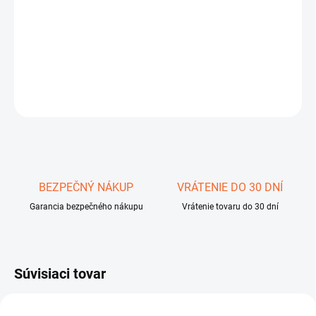
−
+
Pridať do košíka
DETAILNÉ INFORMÁCIE
OPÝTAŤ SA
STRÁŽIŤ
Uložiť
BEZPEČNÝ NÁKUP
VRÁTENIE DO 30 DNÍ
Garancia bezpečného nákupu
Vrátenie tovaru do 30 dní
Súvisiaci tovar
0560 4053