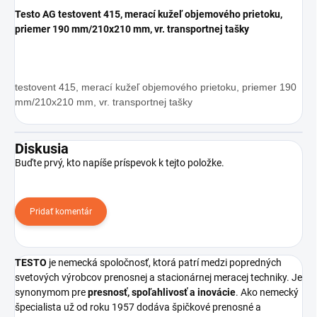
Testo AG testovent 415, merací kužeľ objemového prietoku,
priemer 190 mm/210x210 mm, vr. transportnej tašky
testovent 415, merací kužeľ objemového prietoku, priemer 190
mm/210x210 mm, vr. transportnej tašky
Diskusia
Buďte prvý, kto napíše príspevok k tejto položke.
Pridať komentár
TESTO
je nemecká spoločnosť, ktorá patrí medzi popredných
svetových výrobcov prenosnej a stacionárnej meracej techniky. Je
synonymom pre
presnosť, spoľahlivosť a inovácie
. Ako nemecký
špecialista už od roku 1957 dodáva špičkové prenosné a