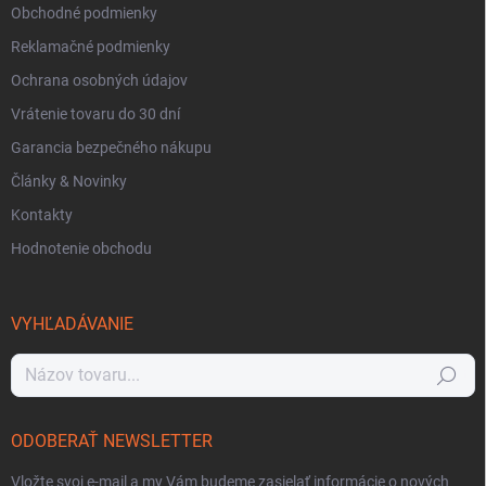
Obchodné podmienky
Reklamačné podmienky
Ochrana osobných údajov
Vrátenie tovaru do 30 dní
Garancia bezpečného nákupu
Články & Novinky
Kontakty
Hodnotenie obchodu
VYHĽADÁVANIE
Hľadať
ODOBERAŤ NEWSLETTER
Vložte svoj e-mail a my Vám budeme zasielať informácie o nových