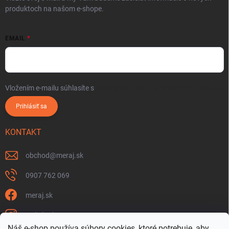
produktoch na našom e-shope.
EMAIL
Vložením e-mailu súhlasíte s
podmienkami ochrany osobných údajov
Prihlásiť sa
KONTAKT
obchod
@
meraj.sk
0907 762 069
meraj.sk
m_link_sk
Náš e-shop používa súbory cookies, ktoré potrebuje, aby