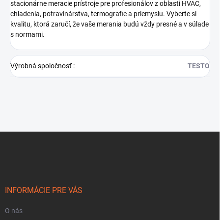
stacionárne meracie prístroje pre profesionálov z oblasti HVAC,
chladenia, potravinárstva, termografie a priemyslu. Vyberte si
kvalitu, ktorá zaručí, že vaše merania budú vždy presné a v súlade
s normami.
Výrobná spoločnosť
:
TESTO
Z
á
p
ä
t
i
INFORMÁCIE PRE VÁS
e
O nás