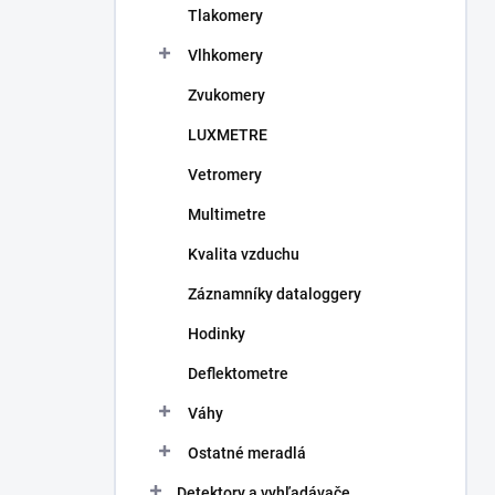
Tlakomery
e
l
Vlhkomery
Zvukomery
LUXMETRE
Vetromery
Multimetre
Kvalita vzduchu
Záznamníky dataloggery
Hodinky
Deflektometre
Váhy
Ostatné meradlá
Detektory a vyhľadávače