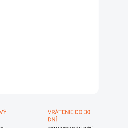
:
EME DORUČIŤ
8.2026
−
+
Pridať do košíka
o 915i - Teplomer
ILNÉ INFORMÁCIE
OPÝTAŤ SA
STRÁŽIŤ
ložiť
VÝ
VRÁTENIE DO 30
DNÍ