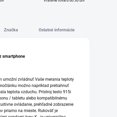
kov
Vrátenie tovaru do 30 dní
Značka
Ostatné informácie
ez smartphone
m umožní zvládnuť Vaše merania teploty
 termočlánku možno napríklad pretiahnuť
la teplota vzduchu. Prístroj testo 915i
honu / tabletu alebo kompatibilnému
uitívne ovládanie, prehľadné zobrazenie
áv priamo na mieste. Rukoväť je
mi sondami typu K - je univerzálna.