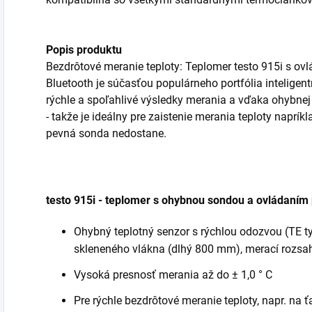
Popis produktu
Bezdrôtové meranie teploty: Teplomer testo 915i s 
Bluetooth je súčasťou populárneho portfólia intelige
rýchle a spoľahlivé výsledky merania a vďaka ohybnej 
- takže je ideálny pre zaistenie merania teploty naprí
pevná sonda nedostane.
testo 915i - teplomer s ohybnou sondou a ovládaním
Ohybný teplotný senzor s rýchlou odozvou (TE typ
skleneného vlákna (dlhý 800 mm), merací rozsah
Vysoká presnosť merania až do ± 1,0 ° C
Pre rýchle bezdrôtové meranie teploty, napr. na 