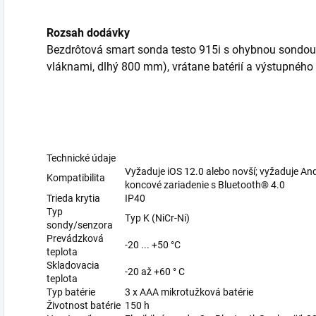
Rozsah dodávky
Bezdrôtová smart sonda testo 915i s ohybnou sondou 
vláknami, dlhý 800 mm), vrátane batérií a výstupného 
Technické údaje
Vyžaduje iOS 12.0 alebo novší; vyžaduje And
Kompatibilita
koncové zariadenie s Bluetooth® 4.0
Trieda krytia
IP40
Typ
Typ K (NiCr-Ni)
sondy/senzora
Prevádzková
-20 ... +50 °C
teplota
Skladovacia
-20 až +60 ° C
teplota
Typ batérie
3 x AAA mikrotužková batérie
Životnost batérie
150 h