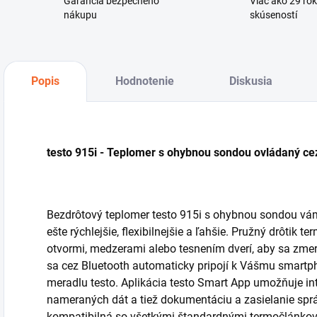
Garancia bezpečného
Viac ako 29 ro
nákupu
skúseností
Popis
Hodnotenie
Diskusia
testo 915i - Teplomer s ohybnou sondou ovládaný c
Bezdrôtový teplomer testo 915i s ohybnou sondou vá
ešte rýchlejšie, flexibilnejšie a ľahšie. Pružný drôtik
otvormi, medzerami alebo tesnením dverí, aby sa zmera
sa cez Bluetooth automaticky pripojí k Vášmu smartp
meradlu testo. Aplikácia testo Smart App umožňuje int
nameraných dát a tiež dokumentáciu a zasielanie spr
kompatibilná so všetkými štandardnými termočlánkový