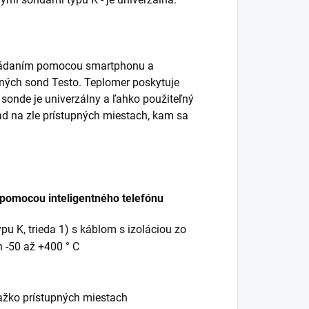
ovládaním pomocou smartphonu a
ntných sond Testo. Teplomer poskytuje
sonde je univerzálny a ľahko použiteľný
klad na zle prístupných miestach, kam sa
 pomocou inteligentného telefónu
u K, trieda 1) s káblom s izoláciou zo
 -50 až +400 ° C
ťažko prístupných miestach