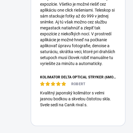
expozície. Všetko je možné riešiť cez
aplikáciu one click riešeniami. Teleskop si
sám stackuje fotky až do 999 v jednej
snímke. Aj tú však možno cez službu
megastack natiahnúť a zlepiť tak
expozície z niekoľkých nocí. V prostredí
aplikácie je možné hneď na počkanie
aplikovať úpravu fotografie, denoise a
saturáciu, skrátka veci, ktoré pri drahších
setupoch musí človek robiť manuálne tu
vyriešite za minútu a automaticky.
KOLIMÁTOR DELTA OPTICAL STRYKER (6MOA)
ROBERT
Kvalitný japonský kolimátor s velmi
jasnou bodkou a skvelou čistotou skla.
Svele sedí na Canik rival s.