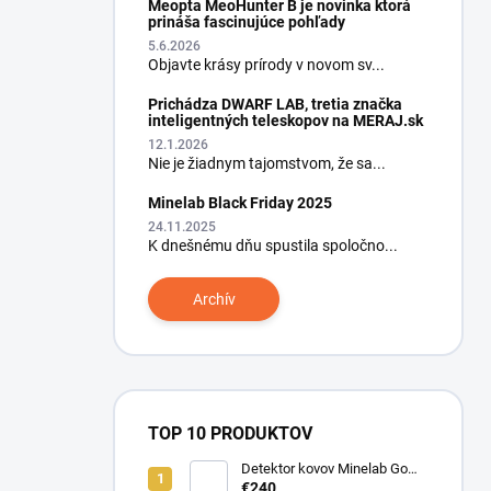
Meopta MeoHunter B je novinka ktorá
prináša fascinujúce pohľady
5.6.2026
Objavte krásy prírody v novom sv...
Prichádza DWARF LAB, tretia značka
inteligentných teleskopov na MERAJ.sk
12.1.2026
Nie je žiadnym tajomstvom, že sa...
Minelab Black Friday 2025
24.11.2025
K dnešnému dňu spustila spoločno...
Archív
TOP 10 PRODUKTOV
Detektor kovov Minelab Go
Find 66
€240