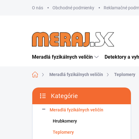
Prejsť
O nás
Obchodné podmienky
Reklamačné podm
na
obsah
Meradlá fyzikálnych veličín
Detektory a vy
Domov
Meradlá fyzikálnych veličín
Teplomery
B
Kategórie
o
Preskočiť
č
kategórie
n
Meradlá fyzikálnych veličín
ý
Hrubkomery
p
a
Teplomery
n