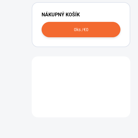
NÁKUPNÝ KOŠÍK
0
ks /
€0