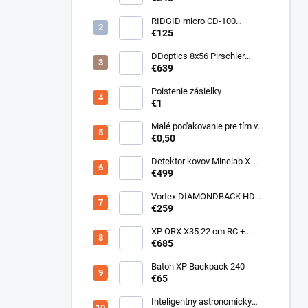
RIDGID micro CD-100
Detektor horľavých plynov
€125
DDoptics 8x56 Pirschler
Gen.3 Magnesium zelený
€639
Poistenie zásielky
€1
Malé poďakovanie pre tím v
sklade
€0,50
Detektor kovov Minelab X-
Terra ELITE pinpoiter set
€499
Vortex DIAMONDBACK HD
10X50
€259
XP ORX X35 22 cm RC +
bezdrôtové slúchadlá
€685
WSAUDIO
Batoh XP Backpack 240
€65
Inteligentný astronomický