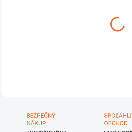
cena
MÔŽ
DO:
10.
test
DETA
U
BEZPEČNÝ
SPOĽAHLI
NÁKUP
OBCHOD