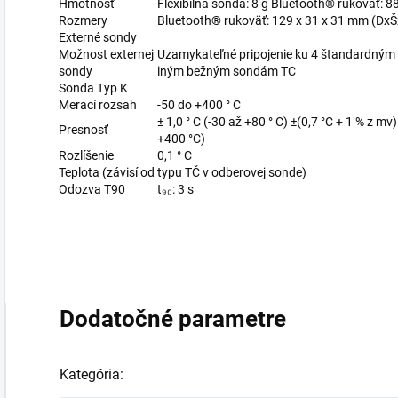
Hmotnosť
Flexibilná sonda: 8 g Bluetooth® rukoväť: 8
Rozmery
Bluetooth® rukoväť: 129 x 31 x 31 mm (Dx
Externé sondy
Možnost externej
Uzamykateľné pripojenie ku 4 štandardným 
sondy
iným bežným sondám TC
Sonda Typ K
Merací rozsah
-50 do +400 ° C
± 1,0 ° C (-30 až +80 ° C) ±(0,7 °C + 1 % z mv
Presnosť
+400 °C)
Rozlíšenie
0,1 ° C
Teplota (závisí od typu TČ v odberovej sonde)
Odozva T90
t₉₀: 3 s
Dodatočné parametre
Kategória
: