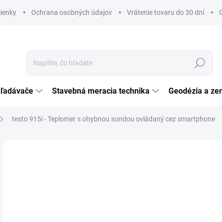
ienky
Ochrana osobných údajov
Vrátenie tovaru do 30 dní
Hľadať
hľadávače
Stavebná meracia technika
Geodézia a ze
testo 915i - Teplomer s ohybnou sondou ovládaný cez smartphone
Neohodnotené
Podrobnosti hodnotenia
ZNAČKA:
TESTO
NOVINKA
€
€92
Jedn
SK