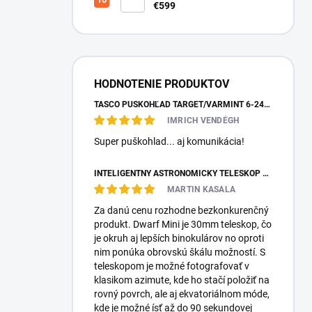
teleskop DwarfLab Dwarf III
€599
HODNOTENIE PRODUKTOV
TASCO PUŠKOHĽAD TARGET/VARMINT 6-24X42 MILDOT
IMRICH VENDÉGH
Super puškohlad... aj komunikácia!
INTELIGENTNÝ ASTRONOMICKÝ TELESKOP DWARFLAB DWARF MINI
MARTIN KASALA
Za danú cenu rozhodne bezkonkurenčný
produkt. Dwarf Mini je 30mm teleskop, čo
je okruh aj lepších binokulárov no oproti
nim ponúka obrovskú škálu možností. S
teleskopom je možné fotografovať v
klasikom azimute, kde ho stačí položiť na
rovný povrch, ale aj ekvatoriálnom móde,
kde je možné ísť až do 90 sekundovej