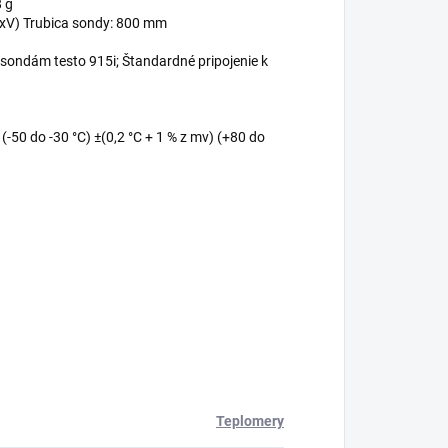
8 g
ŠxV) Trubica sondy: 800 mm
sondám testo 915i; Štandardné pripojenie k
) (-50 do -30 °C) ±(0,2 °C + 1 % z mv) (+80 do
Teplomery