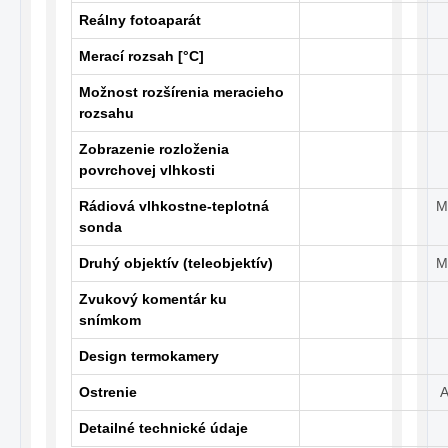
Reálny fotoaparát
Merací rozsah [°C]
Možnost rozšírenia meracieho
rozsahu
Zobrazenie rozloženia
povrchovej vlhkosti
Rádiová vlhkostne-teplotná
M
sonda
Druhý objektív (teleobjektív)
M
Zvukový komentár ku
snímkom
Design termokamery
Ostrenie
A
Detailné technické údaje