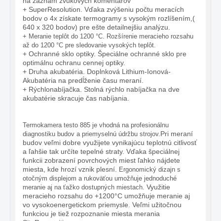
na záznam zvukových komentárov
+ SuperResolution. Vďaka zvýšeniu počtu meracích
bodov o 4x získate termogramy s vysokým rozlíšením,(
640 x 320 bodov) pre ešte detailnejšiu analýzu.
+ Meranie teplôt do 1200 °C. Rozšírenie meracieho rozsahu
až do 1200 °C pre sledovanie vysokých teplôt.
+ Ochranné sklo optiky. Špeciálne ochranné sklo pre
optimálnu ochranu cennej optiky.
+ Druha akubatéria. Doplnková Lithium-Ionová-
Akubatéria na predĺženie času meraní.
+ Rýchlonabíjačka. Stolná rýchlo nabíjačka na dve
akubatérie skracuje čas nabíjania.
Termokamera testo 885 je vhodná na profesionálnu
Pri meraní
diagnostiku budov a priemyselnú údržbu strojov.
budov veľmi dobre využijete vynikajúcu teplotnú citlivosť
a ľahšie tak určíte tepelné straty. Vďaka špeciálnej
funkcii zobrazení povrchových miest ľahko nájdete
miesta, kde hrozí vznik plesní.
Ergonomický dizajn s
otočným displejom a rukoväťou umožňuje jednoduché
Využitie
meranie aj na ťažko dostupných miestach.
meracieho rozsahu do +1200°C umožňuje meranie aj
vo vysokoenergetickom priemysle. Veľmi užitočnou
funkciou je tiež rozpoznanie miesta merania