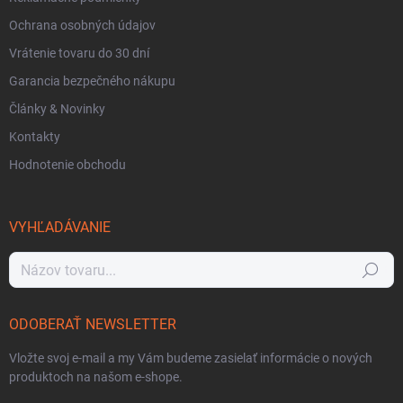
Ochrana osobných údajov
Vrátenie tovaru do 30 dní
Garancia bezpečného nákupu
Články & Novinky
Kontakty
Hodnotenie obchodu
VYHĽADÁVANIE
Hľadať
ODOBERAŤ NEWSLETTER
Vložte svoj e-mail a my Vám budeme zasielať informácie o nových
produktoch na našom e-shope.