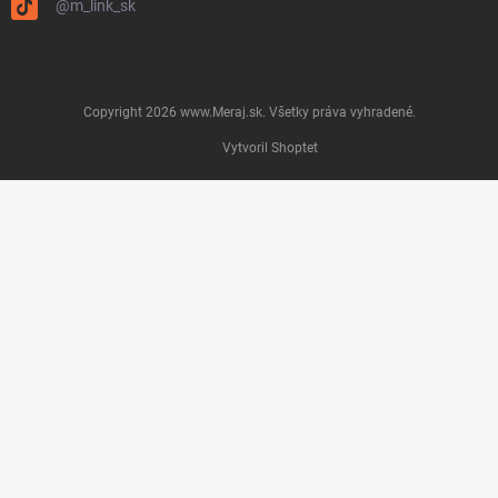
@m_link_sk
Copyright 2026
www.Meraj.sk
. Všetky práva vyhradené.
Vytvoril Shoptet