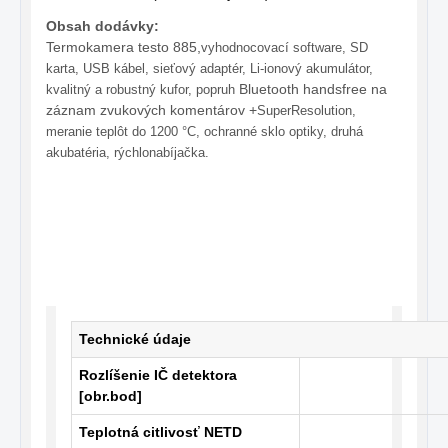
Obsah dodávky:
Termokamera testo 885,
vyhodnocovací software, SD
karta, USB kábel, sieťový adaptér, Li-ionový akumulátor,
Bluetooth handsfree na
kvalitný a robustný kufor, popruh
záznam zvukových komentárov +
SuperResolution,
m
eranie teplôt do 1200 °C
, ochranné sklo optiky, druhá
akubatéria, rýchlonabíjačka.
Technické údaje
Rozlíšenie IČ detektora
[obr.bod]
Teplotná citlivosť NETD