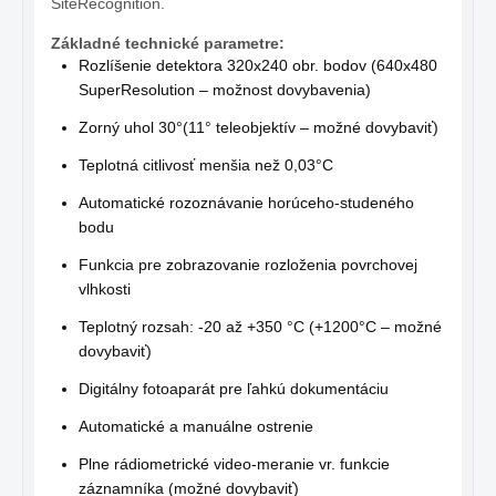
SiteRecognition.
Základné technické parametre:
Rozlíšenie detektora 320x240 obr. bodov (640x480
SuperResolution – možnost dovybavenia)
Zorný uhol 30°(11° teleobjektív – možné dovybaviť)
Teplotná citlivosť menšia než 0,03°C
Automatické rozoznávanie horúceho-studeného
bodu
Funkcia pre zobrazovanie rozloženia povrchovej
vlhkosti
Teplotný rozsah: -20 až +350 °C (+1200°C – možné
dovybaviť)
Digitálny fotoaparát pre ľahkú dokumentáciu
Automatické a manuálne ostrenie
Plne rádiometrické video-meranie vr. funkcie
záznamníka (možné dovybaviť)