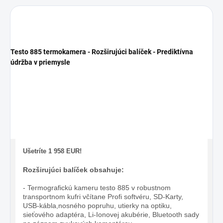
Testo 885 termokamera - Rozširujúci balíček - Prediktívna
údržba v priemysle
Ušetríte 1 958 EUR!
Rozširujúci balíček obsahuje:
- Termografickú kameru testo 885 v robustnom
transportnom kufri včítane Profi softvéru, SD-Karty,
USB-kábla,nosného popruhu, utierky na optiku,
sieťového adaptéra, Li-Ionovej akubérie, Bluetooth sady