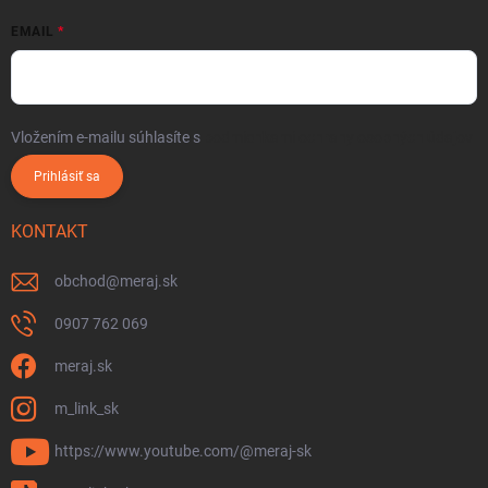
EMAIL
Vložením e-mailu súhlasíte s
podmienkami ochrany osobných údajov
Prihlásiť sa
KONTAKT
obchod
@
meraj.sk
0907 762 069
meraj.sk
m_link_sk
https://www.youtube.com/@meraj-sk