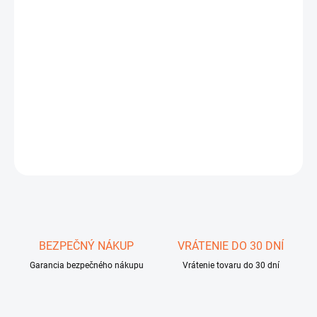
cena:
MÔŽEME
DORUČIŤ DO:
11.8.2026
−
+
Pridať do košíka
DETAILNÉ INFORMÁCIE
OPÝTAŤ SA
STRÁŽIŤ
Uložiť
BEZPEČNÝ NÁKUP
VRÁTENIE DO 30 DNÍ
Garancia bezpečného nákupu
Vrátenie tovaru do 30 dní