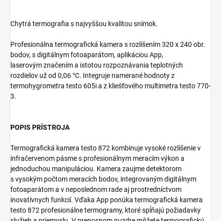
Chytrá termografia s najvyššou kvalitou snímok.
Profesionálna termografická kamera s rozlíšením 320 x 240 obr.
bodov, s digitálnym fotoaparátom, aplikáciou App,
laserovým značením a istotou rozpoznávania teplotných
rozdielov už od 0,06 °C. Integruje namerané hodnoty z
termohygrometra testo 605i a z kliešťového multimetra testo 770-
3.
POPIS PRÍSTROJA
Termografická kamera testo 872 kombinuje vysoké rozlíšenie v
infračervenom pásme s profesionálnym meracím výkon a
jednoduchou manipuláciou. Kamera zaujme detektorom
s vysokým počtom meracích bodov, integrovaným digitálnym
fotoaparátom a v neposlednom rade aj prostredníctvom
inovatívnych funkcií. Vďaka App ponúka termografická kamera
testo 872 profesionálne termogramy, ktoré spĺňajú požiadavky
služieb a priemyslu. V prenosnom puzdre môžete termografickú