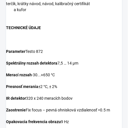
terčík, krátky návod, návod, kalibračný certifikát
a kufor
TECHNICKÉ ÚDAJE
Parameter
Testo 872
Spektrálny rozsah detektora
7,5 … 14 µm
Merací rozsah
-30...+650 °C
Presnosť merania
±2 °C, ± 2%
IR detektor
320 x 240 meracích bodov
Zaostrenie
Fix focus – pevná ohnisková vzdialenosť <0.5 m
Opakovacia frekvencia obrazu
9 Hz