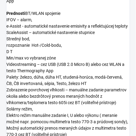
App
Prednosti
BT/WLAN spojenie
IFOV – alarm,
e-Assist - automatické nastavenie emisivity a reflektujúcej teploty
ScaleAssist – automatické nastavenie stupnice
Stredný bod,
rozpoznanie Hot-/Cold-bodu,
D T
Min/max vo vybranej zóne
Videostreaming – cez USB (USB 2.0 Micro B) alebo cez WLAN a
testo Thermography App
Palety: železo, dúha, dúha HT, studená-horúca, modá-červená,
ČB, ČB invertovaná, sépia, Testo, železo HT
Zobrazenie povrchovej vlhkosti – manuálne zadanie parametrov
okolia alebo bezdrôtový prenos meraných hodnôt z
vlhkomera/teplomera testo 605i cez BT (voliteľné prístroje)
Solárny režim,
Elektro režim manuálne zadanie I, U alebo výkonu ( meranie
možné napr. pomocou multimetra testo 770-3 a prúdovej sondy),
Možný automatický prenos meraných údajov z multimetra testo
770-3 cez BT (voliteľné prístroje)