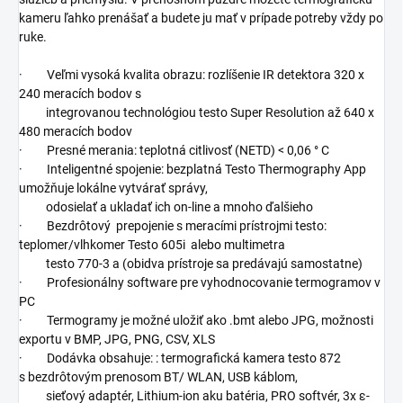
kameru ľahko prenášať a budete ju mať v prípade potreby vždy po
ruke.
· Veľmi vysoká kvalita obrazu: rozlíšenie IR detektora 320 x
240 meracích bodov s
integrovanou technológiou testo Super Resolution až 640 x
480 meracích bodov
· Presné merania: teplotná citlivosť (NETD) < 0,06 ° C
· Inteligentné spojenie: bezplatná Testo Thermography App
umožňuje lokálne vytvárať správy,
odosielať a ukladať ich on-line a mnoho ďalšieho
· Bezdrôtový prepojenie s meracími prístrojmi testo:
teplomer/vlhkomer Testo 605i alebo multimetra
testo 770-3 a (obidva prístroje sa predávajú samostatne)
· Profesionálny software pre vyhodnocovanie termogramov v
PC
· Termogramy je možné uložiť ako .bmt alebo JPG, možnosti
exportu v BMP, JPG, PNG, CSV, XLS
· Dodávka obsahuje: : termografická kamera testo 872
s bezdrôtovým prenosom BT/ WLAN, USB káblom,
sieťový adaptér, Lithium-ion aku batéria, PRO softvér, 3x ε-