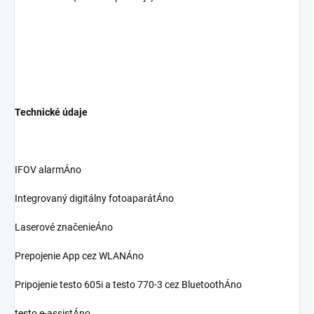
Technické údaje
IFOV alarmÁno
Integrovaný digitálny fotoaparátÁno
Laserové značenieÁno
Prepojenie App cez WLANÁno
Pripojenie testo 605i a testo 770-3 cez BluetoothÁno
testo e-assistÁno