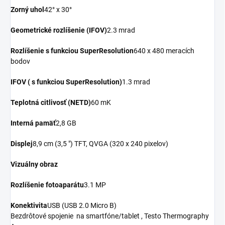
Zorný uhol
42° x 30°
Geometrické rozlíšenie (IFOV)
2.3 mrad
Rozlíšenie s funkciou SuperResolution
640 x 480 meracích
bodov
IFOV ( s funkciou SuperResolution)
1.3 mrad
Teplotná citlivosť (NETD)
60 mK
Interná pamäť
2,8 GB
Displej
8,9 cm (3,5 ") TFT, QVGA (320 x 240 pixelov)
Vizuálny obraz
Rozlíšenie fotoaparátu
3.1 MP
Konektivita
USB (USB 2.0 Micro B)
Bezdrôtové spojenie na smartfóne/tablet , Testo Thermography