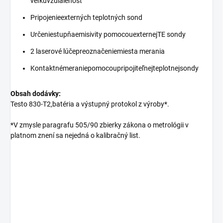
veľkúvzdialenosť
Pripojenieexterných teplotných sond
Určeniestupňaemisivity pomocouexternejTE sondy
2 laserové lúčepreoznačeniemiesta merania
Kontaktnémeraniepomocoupripojiteľnejteplotnejsondy
Obsah dodávky:
Testo 830-T2,batéria a výstupný protokol z výroby*.
*V zmysle paragrafu 505/90 zbierky zákona o metrológii v
platnom znení sa nejedná o kalibračný list.