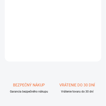
DORUČIŤ DO:
11.8.2026
−
+
Pridať do košíka
Testo 830-T2
DETAILNÉ INFORMÁCIE
OPÝTAŤ SA
STRÁŽIŤ
Uložiť
BEZPEČNÝ NÁKUP
VRÁTENIE DO 30 DNÍ
Garancia bezpečného nákupu
Vrátenie tovaru do 30 dní