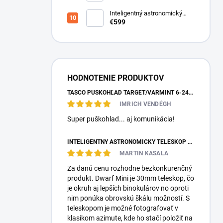
Inteligentný astronomický
teleskop DwarfLab Dwarf III
€599
HODNOTENIE PRODUKTOV
TASCO PUŠKOHĽAD TARGET/VARMINT 6-24X42 MILDOT
IMRICH VENDÉGH
Super puškohlad... aj komunikácia!
INTELIGENTNÝ ASTRONOMICKÝ TELESKOP DWARFLAB DWARF MINI
MARTIN KASALA
Za danú cenu rozhodne bezkonkurenčný
produkt. Dwarf Mini je 30mm teleskop, čo
je okruh aj lepších binokulárov no oproti
nim ponúka obrovskú škálu možností. S
teleskopom je možné fotografovať v
klasikom azimute, kde ho stačí položiť na