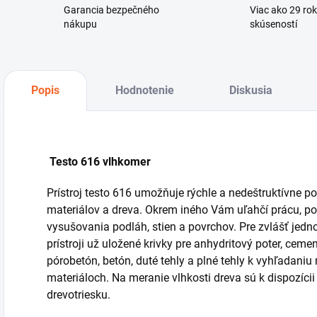
Garancia bezpečného
Viac ako 29 ro
nákupu
skúseností
Popis
Hodnotenie
Diskusia
Testo 616 vlhkomer
Prístroj testo 616 umožňuje rýchle a nedeštruktívne p
materiálov a dreva. Okrem iného Vám uľahčí prácu, po
vysušovania podláh, stien a povrchov. Pre zvlášť jed
prístroji už uložené krivky pre anhydritový poter, ceme
pórobetón, betón, duté tehly a plné tehly k vyhľadani
materiáloch. Na meranie vlhkosti dreva sú k dispozícii
drevotriesku.