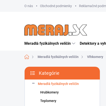
Prejsť
O nás
Obchodné podmienky
Reklamačné podm
na
obsah
Meradlá fyzikálnych veličín
Detektory a vy
Domov
Meradlá fyzikálnych veličín
Vlhkomery
B
Kategórie
o
Preskočiť
č
kategórie
n
Meradlá fyzikálnych veličín
ý
Hrubkomery
p
a
Teplomery
n