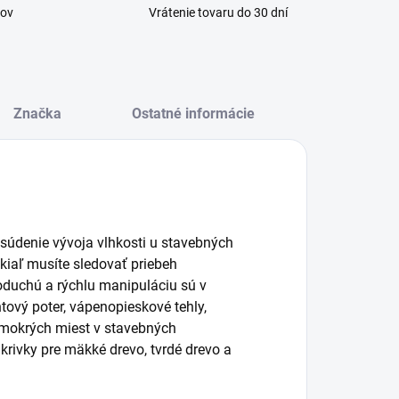
kov
Vrátenie tovaru do 30 dní
Značka
Ostatné informácie
osúdenie vývoja vlhkosti u stavebných
kiaľ musíte sledovať priebeh
noduchú a rýchlu manipuláciu sú v
ntový poter, vápenopieskové tehly,
u mokrých miest v stavebných
 krivky pre mäkké drevo, tvrdé drevo a