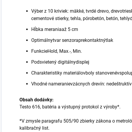
Výber z 10 kriviek: mäkké, tvrdé drevo, drevotrie
cementové stierky, tehla, pórobetón, betón, tehly
Hĺbka meraniaaž 5 cm
Optimálnytvar senzoraprekontaktnýtlak
FunkcieHold, Max.-, Min.
Podsvietený digitálnydisplej
Charakteristiky materiálovboly stanovenévspolup
Vhodné nameranievzácnych drevín: nedeštruktív
Obsah dodávky:
Testo 616, batéria a výstupný protokol z výroby*.
*V zmysle paragrafu 505/90 zbierky zákona o metroló
kalibračný list.