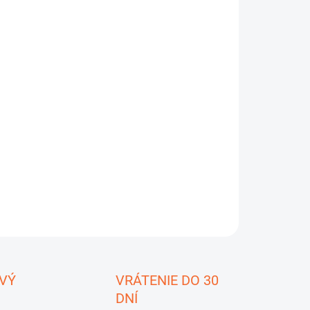
:
EME DORUČIŤ
8.2026
−
+
Pridať do košíka
o 616 vlhkomer na :
mäkké, tvrdé drevo,
otrieskovédosky, anhydritové potery, cementové stierky,
a, pórobetón, betón, tehlydierkované a tehly plné
ILNÉ INFORMÁCIE
OPÝTAŤ SA
STRÁŽIŤ
ložiť
VÝ
VRÁTENIE DO 30
DNÍ