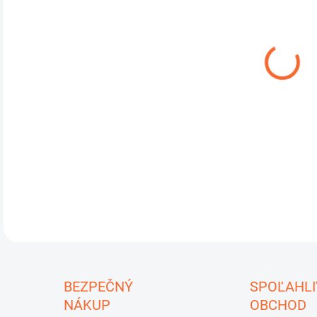
cena
MÔŽ
DO:
10.
Test
drev
tehl
DETA
U
BEZPEČNÝ
SPOĽAHLI
NÁKUP
OBCHOD