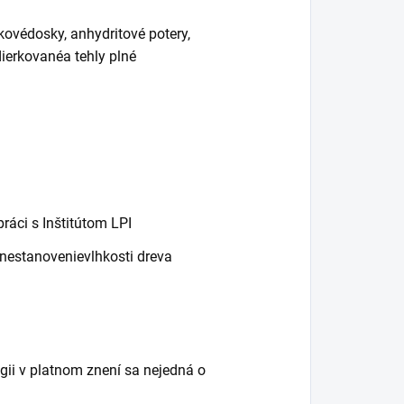
skovédosky, anhydritové potery,
dierkovanéa tehly plné
ráci s Inštitútom LPI
nestanovenievlhkosti dreva
gii v platnom znení sa nejedná o