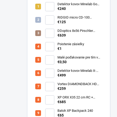
Detektor kovov Minelab Go
Find 66
€240
RIDGID micro CD-100
Detektor horľavých plynov
€125
DDoptics 8x56 Pirschler
Gen.3 Magnesium zelený
€639
Poistenie zásielky
€1
Malé poďakovanie pre tím v
sklade
€0,50
Detektor kovov Minelab X-
Terra ELITE pinpoiter set
€499
Vortex DIAMONDBACK HD
10X50
€259
XP ORX X35 22 cm RC +
bezdrôtové slúchadlá
€685
WSAUDIO
Batoh XP Backpack 240
€65