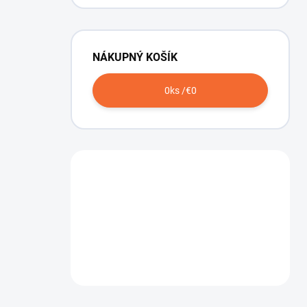
NÁKUPNÝ KOŠÍK
0
ks /
€0