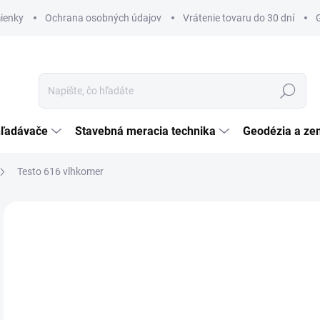
ienky
Ochrana osobných údajov
Vrátenie tovaru do 30 dní
Hľadať
hľadávače
Stavebná meracia technika
Geodézia a ze
Testo 616 vlhkomer
Neohodnotené
Podrobnosti hodnotenia
ZNAČKA:
TESTO
TIP
€
€33
Jedn
SK