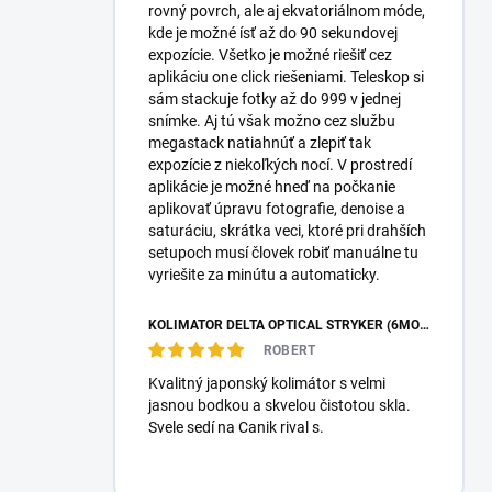
rovný povrch, ale aj ekvatoriálnom móde,
kde je možné ísť až do 90 sekundovej
expozície. Všetko je možné riešiť cez
aplikáciu one click riešeniami. Teleskop si
sám stackuje fotky až do 999 v jednej
snímke. Aj tú však možno cez službu
megastack natiahnúť a zlepiť tak
expozície z niekoľkých nocí. V prostredí
aplikácie je možné hneď na počkanie
aplikovať úpravu fotografie, denoise a
saturáciu, skrátka veci, ktoré pri drahších
setupoch musí človek robiť manuálne tu
vyriešite za minútu a automaticky.
KOLIMÁTOR DELTA OPTICAL STRYKER (6MOA)
ROBERT
Kvalitný japonský kolimátor s velmi
jasnou bodkou a skvelou čistotou skla.
Svele sedí na Canik rival s.