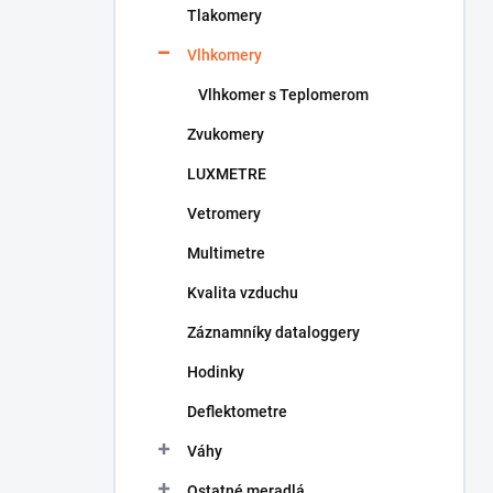
Tlakomery
e
l
Vlhkomery
Vlhkomer s Teplomerom
Zvukomery
LUXMETRE
Vetromery
Multimetre
Kvalita vzduchu
Záznamníky dataloggery
Hodinky
Deflektometre
Váhy
Ostatné meradlá