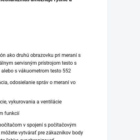
fón ako druhú obrazovku pri meraní s
tálnym servisným prístrojom testo s
3 alebo s vákuometrom testo 552
ia, odosielanie správ o meraní vo
cie, vykurovania a ventilácie
m funkcií
počítačom v spojení s počítačovým
 môžete vytvárať pre zákazníkov body