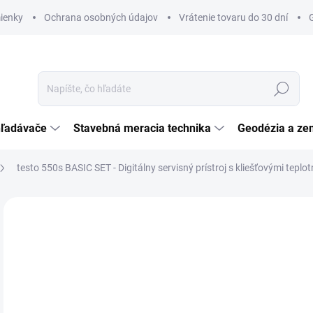
ienky
Ochrana osobných údajov
Vrátenie tovaru do 30 dní
Hľadať
hľadávače
Stavebná meracia technika
Geodézia a ze
testo 550s BASIC SET - Digitálny servisný prístroj s kliešťovými tepl
Neohodnotené
Podrobnosti hodnotenia
ZNAČKA:
TESTO
AKCIA
€
ZADARMO
€39
Jedn
SK