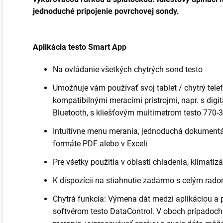
jednoduché pripojenie povrchovej sondy.
Aplikácia testo Smart App
Na ovládanie všetkých chytrých sond testo
Umožňuje vám používať svoj tablet / chytrý tele
kompatibilnými meracími prístrojmi, napr. s digi
Bluetooth, s kliešťovým multimetrom testo 770-
Intuitívne menu merania, jednoduchá dokumentác
formáte PDF alebo v Exceli
Pre všetky použitia v oblasti chladenia, klimatizá
K dispozícii na stiahnutie zadarmo s celým rado
Chytrá funkcia: Výmena dát medzi aplikáciou a 
softvérom testo DataControl. V oboch prípadoch