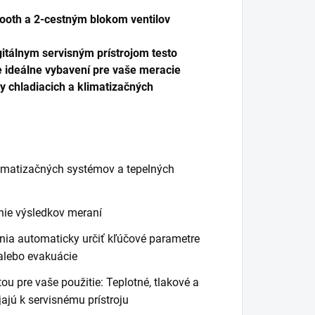
uetooth a 2-cestným blokom ventilov
gitálnym servisným prístrojom testo
e ideálne vybavení pre vaše meracie
y chladiacich a klimatizačných
limatizačných systémov a tepelných
nie výsledkov meraní
ia automaticky určiť kľúčové parametre
 alebo evakuácie
u pre vaše použitie: Teplotné, tlakové a
ajú k servisnému prístroju