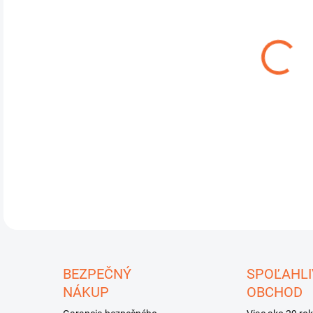
cena
MÔŽ
DO:
10.
test
DETA
U
BEZPEČNÝ
SPOĽAHLI
NÁKUP
OBCHOD