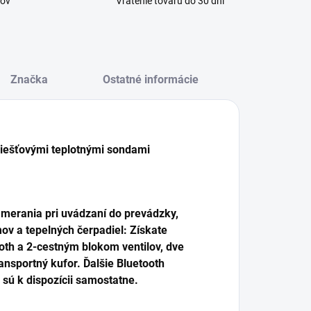
kov
Vrátenie tovaru do 30 dní
Značka
Ostatné informácie
kliešťovými teplotnými sondami
 merania pri uvádzaní do prevádzky,
ov a tepelných čerpadiel: Získate
tooth a 2-cestným blokom ventilov, dve
ansportný kufor. Ďalšie Bluetooth
 sú k dispozícii samostatne.