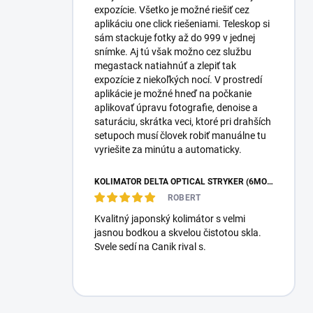
expozície. Všetko je možné riešiť cez
aplikáciu one click riešeniami. Teleskop si
sám stackuje fotky až do 999 v jednej
snímke. Aj tú však možno cez službu
megastack natiahnúť a zlepiť tak
expozície z niekoľkých nocí. V prostredí
aplikácie je možné hneď na počkanie
aplikovať úpravu fotografie, denoise a
saturáciu, skrátka veci, ktoré pri drahších
setupoch musí človek robiť manuálne tu
vyriešite za minútu a automaticky.
KOLIMÁTOR DELTA OPTICAL STRYKER (6MOA)
ROBERT
Kvalitný japonský kolimátor s velmi
jasnou bodkou a skvelou čistotou skla.
Svele sedí na Canik rival s.