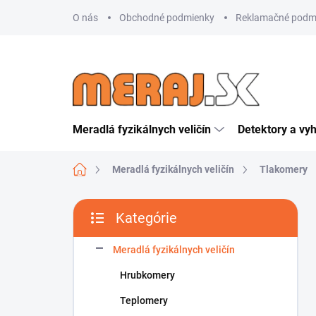
Prejsť
O nás
Obchodné podmienky
Reklamačné podm
na
obsah
Meradlá fyzikálnych veličín
Detektory a vy
Domov
Meradlá fyzikálnych veličín
Tlakomery
B
Kategórie
o
Preskočiť
č
kategórie
n
Meradlá fyzikálnych veličín
ý
Hrubkomery
p
a
Teplomery
n