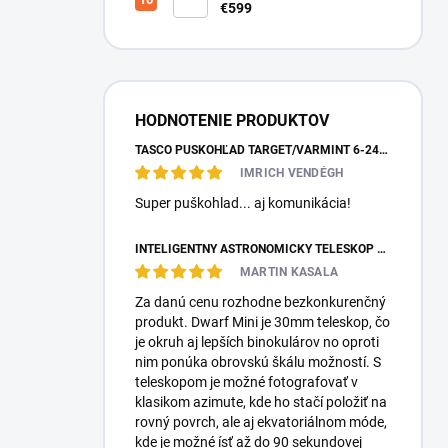
teleskop DwarfLab Dwarf III
€599
HODNOTENIE PRODUKTOV
TASCO PUŠKOHĽAD TARGET/VARMINT 6-24X42 MILDOT
IMRICH VENDÉGH
Super puškohlad... aj komunikácia!
INTELIGENTNÝ ASTRONOMICKÝ TELESKOP DWARFLAB DWARF MINI
MARTIN KASALA
Za danú cenu rozhodne bezkonkurenčný
produkt. Dwarf Mini je 30mm teleskop, čo
je okruh aj lepších binokulárov no oproti
nim ponúka obrovskú škálu možností. S
teleskopom je možné fotografovať v
klasikom azimute, kde ho stačí položiť na
rovný povrch, ale aj ekvatoriálnom móde,
kde je možné ísť až do 90 sekundovej