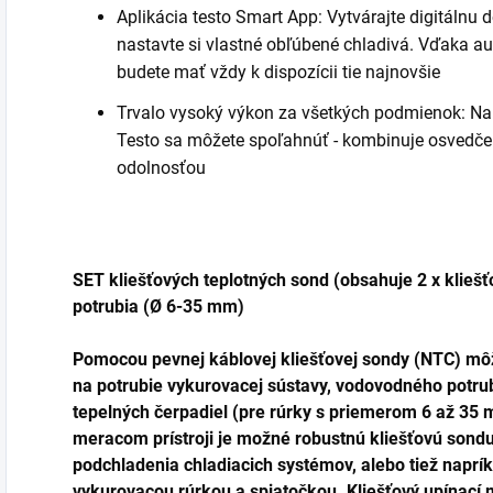
Aplikácia testo Smart App: Vytvárajte digitálnu
nastavte si vlastné obľúbené chladivá. Vďaka a
budete mať vždy k dispozícii tie najnovšie
Trvalo vysoký výkon za všetkých podmienok: Na t
Testo sa môžete spoľahnúť - kombinuje osvedčen
odolnosťou
SET kliešťových teplotných sond (obsahuje 2 x klieš
potrubia (Ø 6-35 mm)
Pomocou pevnej káblovej kliešťovej sondy (NTC) mô
na potrubie vykurovacej sústavy, vodovodného potrub
tepelných čerpadiel (pre rúrky s priemerom 6 až 35 
meracom prístroji je možné robustnú kliešťovú sondu 
podchladenia chladiacich systémov, alebo tiež naprík
vykurovacou rúrkou a spiatočkou. Kliešťový upínac