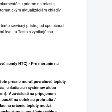
 dokumentáciu priamo na mieste,
utomatickým aktualizáciám chladív
ento servisný prístroj od spoločnosti
ú kvalitu Testo s vynikajúcou
ťové sondy NTC)
- Pre meranie na
žete presne merať povrchové teploty
ia, chladiacich systémov alebo
mm). V závislosti na pripojenom
použiť na detekciu prehriatia /
lad na určenie teploty medzi
í mechanizmus umožňuje rýchle a