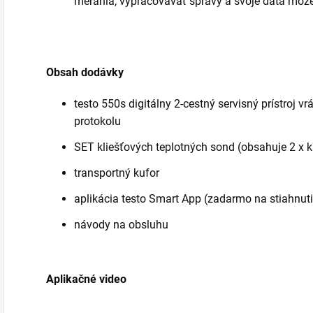
merania, vypracovávať správy a svoje dáta môž
Obsah dodávky
testo 550s digitálny 2-cestný servisný prístroj vr
protokolu
SET kliešťových teplotných sond (obsahuje 2 x 
transportný kufor
aplikácia testo Smart App (zadarmo na stiahnuti
návody na obsluhu
Aplikačné video