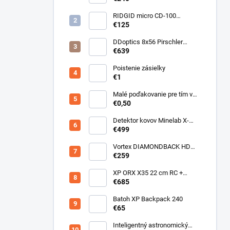
RIDGID micro CD-100
Detektor horľavých plynov
€125
DDoptics 8x56 Pirschler
Gen.3 Magnesium zelený
€639
Poistenie zásielky
€1
Malé poďakovanie pre tím v
sklade
€0,50
Detektor kovov Minelab X-
Terra ELITE pinpoiter set
€499
Vortex DIAMONDBACK HD
10X50
€259
XP ORX X35 22 cm RC +
bezdrôtové slúchadlá
€685
WSAUDIO
Batoh XP Backpack 240
€65
Inteligentný astronomický