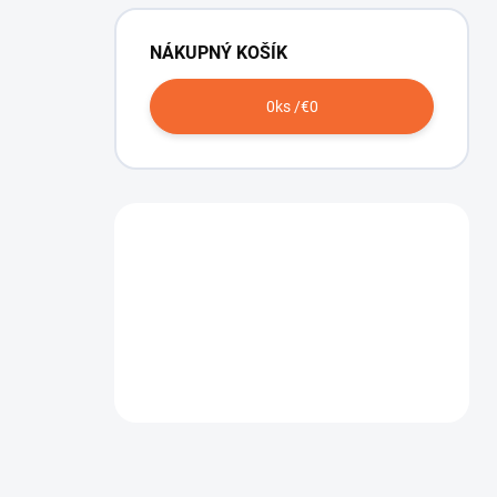
NÁKUPNÝ KOŠÍK
0
ks /
€0