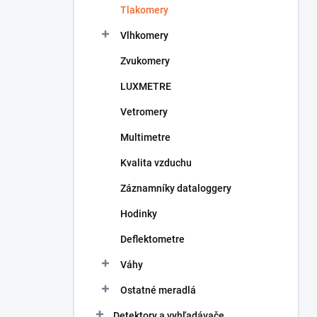
Tlakomery
e
l
Vlhkomery
Zvukomery
LUXMETRE
Vetromery
Multimetre
Kvalita vzduchu
Záznamníky dataloggery
Hodinky
Deflektometre
Váhy
Ostatné meradlá
Detektory a vyhľadávače