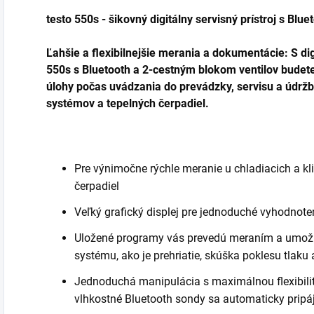
testo 550s - šikovný digitálny servisný prístroj s Bl
Ľahšie a flexibilnejšie merania a dokumentácie: S di
550s s Bluetooth a 2-cestným blokom ventilov budet
úlohy počas uvádzania do prevádzky, servisu a údržb
systémov a tepelných čerpadiel.
Pre výnimočne rýchle meranie u chladiacich a k
čerpadiel
Veľký grafický displej pre jednoduché vyhodnote
Uložené programy vás prevedú meraním a umožn
systému, ako je prehriatie, skúška poklesu tlaku
Jednoduchá manipulácia s maximálnou flexibilito
vlhkostné Bluetooth sondy sa automaticky pripáj