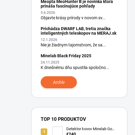
Meopta MeoHunter B je novinka ktorá
prináša fascinujúce pohľady
5.6.2026
Objavte krásy prírody v novom sv...
Prichádza DWARF LAB, tretia značka
inteligentných teleskopov na MERAJ.sk
12.1.2026
Nie je žiadnym tajomstvom, že sa...
Minelab Black Friday 2025
24.11.2025
K dnešnému dňu spustila spoločno...
Archív
TOP 10 PRODUKTOV
Detektor kovov Minelab Go
Find 66
€240