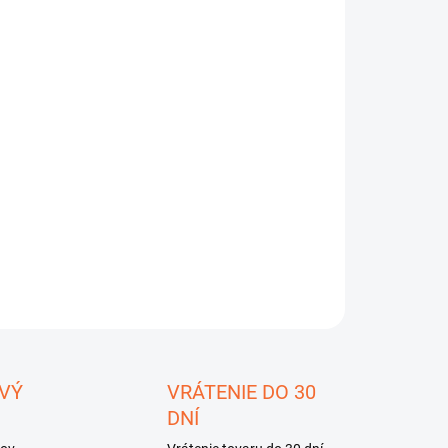
:
EME DORUČIŤ
8.2026
−
+
Pridať do košíka
o 550s BASIC SET
ILNÉ INFORMÁCIE
OPÝTAŤ SA
STRÁŽIŤ
ložiť
VÝ
VRÁTENIE DO 30
DNÍ