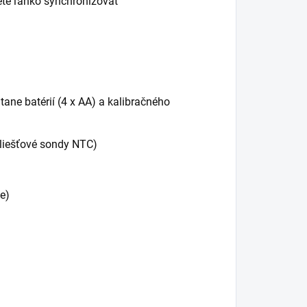
ete ľahko synchronizovať
átane batérií (4 x AA) a kalibračného
kliešťové sondy NTC)
e)