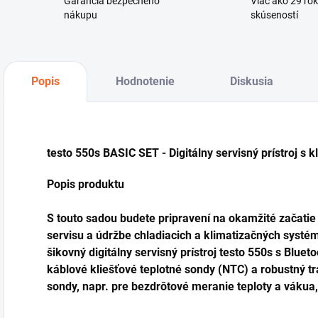
Garancia bezpečného
Viac ako 29 ro
nákupu
skúseností
Popis
Hodnotenie
Diskusia
testo 550s BASIC SET - Digitálny servisný prístroj s 
Popis produktu
S touto sadou budete pripravení na okamžité začatie
servisu a údržbe chladiacich a klimatizačných systém
šikovný digitálny servisný prístroj testo 550s s Blue
káblové kliešťové teplotné sondy (NTC) a robustný tr
sondy, napr. pre bezdrôtové meranie teploty a vákua,