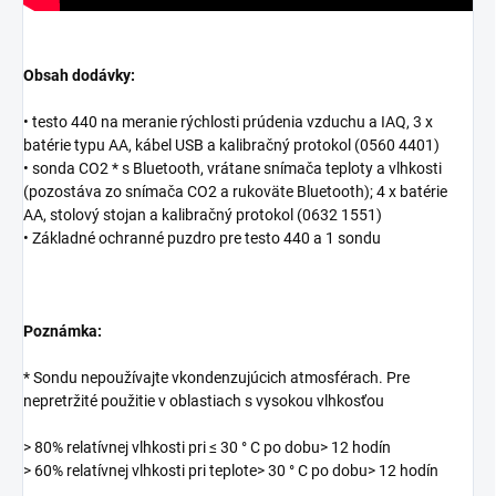
Obsah dodávky:
• testo 440 na meranie rýchlosti prúdenia vzduchu a IAQ, 3 x
batérie typu AA, kábel USB a kalibračný protokol (0560 4401)
• sonda CO2 * s Bluetooth, vrátane snímača teploty a vlhkosti
(pozostáva zo snímača CO2 a rukoväte Bluetooth); 4 x batérie
AA, stolový stojan a kalibračný protokol (0632 1551)
• Základné ochranné puzdro pre testo 440 a 1 sondu
Poznámka:
* Sondu nepoužívajte vkondenzujúcich atmosférach. Pre
nepretržité použitie v oblastiach s vysokou vlhkosťou
> 80% relatívnej vlhkosti pri ≤ 30 ° C po dobu> 12 hodín
> 60% relatívnej vlhkosti pri teplote> 30 ° C po dobu> 12 hodín