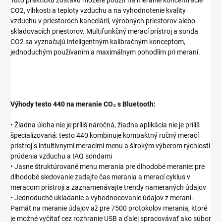
Túto praktickú zostavu môžete použiť na meranie koncentrácie
CO2, vlhkosti a teploty vzduchu a na vyhodnotenie kvality
vzduchu v priestoroch kancelárií, výrobných priestorov alebo
skladovacích priestorov. Multifunkčný merací prístroj a sonda
CO2 sa vyznačujú inteligentným kalibračným konceptom,
jednoduchým používaním a maximálnym pohodlím pri meraní.
Výhody testo 440 na meranie CO₂ s Bluetooth:
• Žiadna úloha nie je príliš náročná, žiadna aplikácia nie je príliš
špecializovaná: testo 440 kombinuje kompaktný ručný merací
prístroj s intuitívnymi meracími menu a širokým výberom rýchlosti
prúdenia vzduchu a IAQ sondami
• Jasne štruktúrované menu merania pre dlhodobé meranie: pre
dlhodobé sledovanie zadajte čas merania a merací cyklus v
meracom prístroji a zaznamenávajte trendy nameraných údajov
• Jednoduché ukladanie a vyhodnocovanie údajov z meraní.
Pamäť na meranie údajov až pre 7500 protokolov merania, ktoré
je možné vyčítať cez rozhranie USB a ďalej spracovávať ako súbor