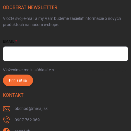
ODOBERAŤ NEWSLETTER
Vložte svoj e-mail a my Vám budeme zasielať informácie o nových
produktoch na našom e-shope.
EMAIL
Vložením e-mailu súhlasíte s
podmienkami ochrany osobných údajov
Prihlásiť sa
KONTAKT
obchod
@
meraj.sk
0907 762 069