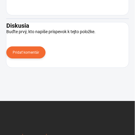
Diskusia
Buďte prvý, kto napíše príspevok k tejto položke.
Pridať komentár
Z
á
p
ä
t