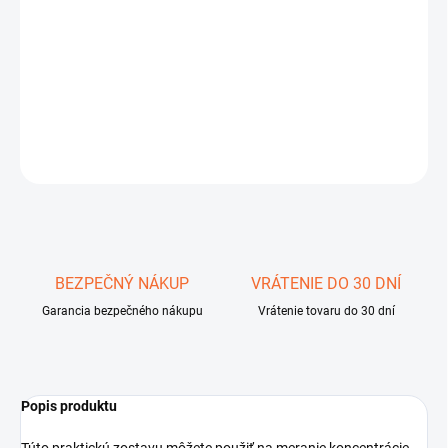
11.8.2026
−
+
Pridať do košíka
DETAILNÉ INFORMÁCIE
OPÝTAŤ SA
STRÁŽIŤ
Uložiť
BEZPEČNÝ NÁKUP
VRÁTENIE DO 30 DNÍ
Garancia bezpečného nákupu
Vrátenie tovaru do 30 dní
Popis produktu