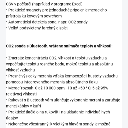
CSV v počítači (napríklad v programe Excel)
• Praktické magnety pre jednoduché pripojenie meracieho
prístroja ku kovovým povrchom
• Automatická detekcia sond, napr. CO2 sondy
• Veľký, podsvietený farebný displej
CO2 sonda s Bluetooth, vrátane snímača teploty a vlhkosti:
• Zmerajte koncentráciu CO2, vlhkosť a teplotu vzduchu a
vypočítajte teplotu rosného bodu, mokrú teplotu a absolútnu
vlhkosť vzduchu
• Presné výsledky merania vďaka kompenzácii hustoty vzduchu
pomocou integrovaného merania absolútneho tlaku
• Merací rozsah: 0 až 10 000 ppm, -10 až +50 ° C, 5 až 95%
relatívnej vlhkosti
• Rukoväť s Bluetooth vám uľahčuje vykonanie meraní a zaručuje
menej káblov v kufri
• Praktické tlačidlo na rukoväti: na ukladanie individuálnych
údajov
• Nekonečne všestranný: k všetkým hlavám sondy je možné