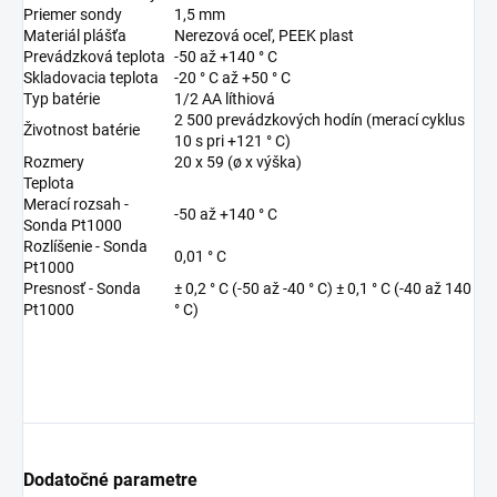
Priemer sondy
1,5 mm
Materiál plášťa
Nerezová oceľ, PEEK plast
Prevádzková teplota
-50 až +140 ° C
Skladovacia teplota
-20 ° C až +50 ° C
Typ batérie
1/2 AA líthiová
2 500 prevádzkových hodín (merací cyklus
Životnost batérie
10 s pri +121 ° C)
Rozmery
20 x 59 (ø x výška)
Teplota
Merací rozsah -
-50 až +140 ° C
Sonda Pt1000
Rozlíšenie - Sonda
0,01 ° C
Pt1000
Presnosť - Sonda
± 0,2 ° C (-50 až -40 ° C) ± 0,1 ° C (-40 až 140
Pt1000
° C)
Dodatočné parametre