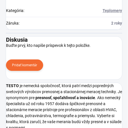
Kategória
:
Teplomery
Záruka
:
2 roky
Diskusia
Buďte prvý, kto napíše príspevok k tejto položke.
Pridať komentár
TESTO
je nemecká spoločnosť, ktorá patrí medzi popredných
svetových výrobcov prenosnej a stacionárnej meracej techniky. Je
synonymom pre
presnosť, spoľahlivosť a inovácie
. Ako nemecký
špecialista už od roku 1957 dodáva špičkové prenosné a
stacionárne meracie prístroje pre profesionálov z oblasti HVAC,
chladenia, potravinárstva, termografie a priemyslu. Vyberte si
kvalitu, ktorá zaručí, že vaše merania budú vždy presné a v súlade
s normami.