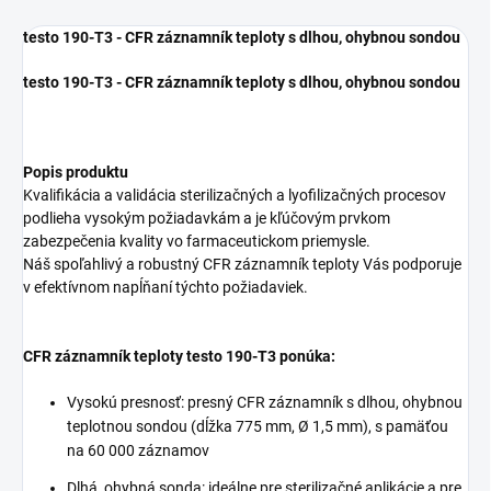
testo 190-T3 - CFR záznamník teploty s dlhou, ohybnou sondou
testo 190-T3 - CFR záznamník teploty s dlhou, ohybnou sondou
Popis produktu
Kvalifikácia a validácia sterilizačných a lyofilizačných procesov
podlieha vysokým požiadavkám a je kľúčovým prvkom
zabezpečenia kvality vo farmaceutickom priemysle.
Náš spoľahlivý a robustný CFR záznamník teploty Vás podporuje
v efektívnom napĺňaní týchto požiadaviek.
CFR záznamník teploty testo 190-T3 ponúka:
Vysokú presnosť: presný CFR záznamník s dlhou, ohybnou
teplotnou sondou (dĺžka 775 mm, Ø 1,5 mm), s pamäťou
na 60 000 záznamov
Dlhá, ohybná sonda: ideálne pre sterilizačné aplikácie a pre