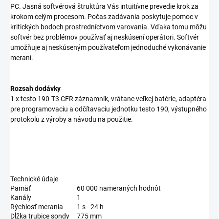
PC. Jasná softvérová štruktúra Vás intuitívne prevedie krok za
krokom celým procesom. Počas zadávania poskytuje pomoc v
kritických bodoch prostredníctvom varovania. Vďaka tomu môžu
softvér bez problémov používať aj neskúsení operátori. Softvér
umožňuje aj neskúseným používateľom jednoduché vykonávanie
meraní.
Rozsah dodávky
1 x testo 190-T3 CFR záznamník, vrátane veľkej batérie, adaptéra
pre programovaciu a odčítavaciu jednotku testo 190, výstupného
protokolu z výroby a návodu na použitie.
Technické údaje
Pamäť
60 000 nameraných hodnôt
Kanály
1
Rýchlosť merania
1 s - 24 h
Dĺžka trubice sondy
775 mm