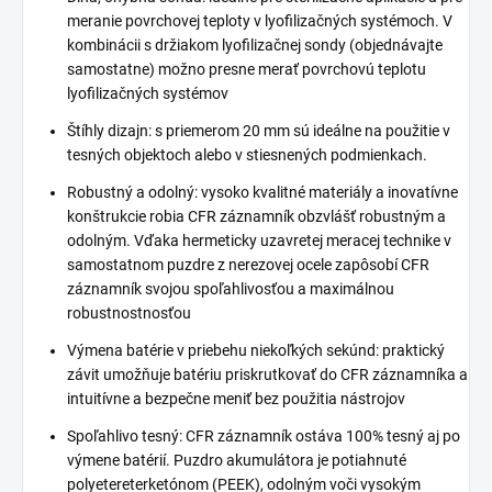
meranie povrchovej teploty v lyofilizačných systémoch. V
kombinácii s držiakom lyofilizačnej sondy (objednávajte
samostatne) možno presne merať povrchovú teplotu
lyofilizačných systémov
Štíhly dizajn: s priemerom 20 mm sú ideálne na použitie v
tesných objektoch alebo v stiesnených podmienkach.
Robustný a odolný: vysoko kvalitné materiály a inovatívne
konštrukcie robia CFR záznamník obzvlášť robustným a
odolným. Vďaka hermeticky uzavretej meracej technike v
samostatnom puzdre z nerezovej ocele zapôsobí CFR
záznamník svojou spoľahlivosťou a maximálnou
robustnostnosťou
Výmena batérie v priebehu niekoľkých sekúnd: praktický
závit umožňuje batériu priskrutkovať do CFR záznamníka a
intuitívne a bezpečne meniť bez použitia nástrojov
Spoľahlivo tesný: CFR záznamník ostáva 100% tesný aj po
výmene batérií. Puzdro akumulátora je potiahnuté
polyetereterketónom (PEEK), odolným voči vysokým