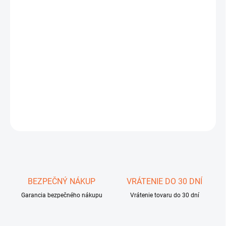
DORUČIŤ DO:
7.8.2026
−
+
Pridať do košíka
testo 190-T3
DETAILNÉ INFORMÁCIE
OPÝTAŤ SA
STRÁŽIŤ
Uložiť
BEZPEČNÝ NÁKUP
VRÁTENIE DO 30 DNÍ
Garancia bezpečného nákupu
Vrátenie tovaru do 30 dní