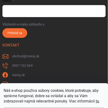
EMAIL
Vložením e-mailu súhlasíte s
podmienkami ochrany osobných údajov
Prihlásiť sa
KONTAKT
obchod
@
meraj.sk
0907 762 069
meraj.sk
m_link_sk
Náš e-shop používa súbory cookies, ktoré potrebuje, aby
https://www.youtube.com/@meraj-sk
správne fungoval, dobre sa ovládal a aby sa Vám
zobrazovali najmä relevantné ponuky.
Viac informácií
tu
.
@m_link_sk