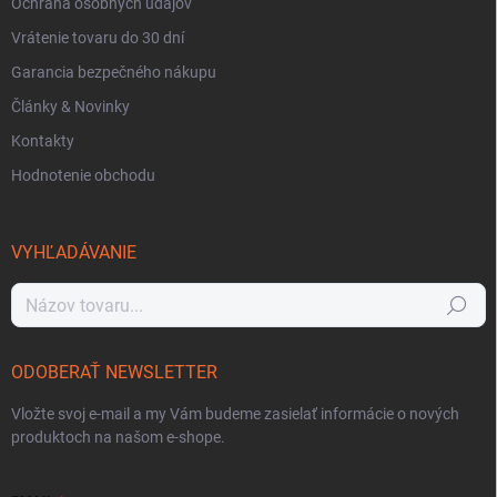
Ochrana osobných údajov
Vrátenie tovaru do 30 dní
Garancia bezpečného nákupu
Články & Novinky
Kontakty
Hodnotenie obchodu
VYHĽADÁVANIE
Hľadať
ODOBERAŤ NEWSLETTER
Vložte svoj e-mail a my Vám budeme zasielať informácie o nových
produktoch na našom e-shope.