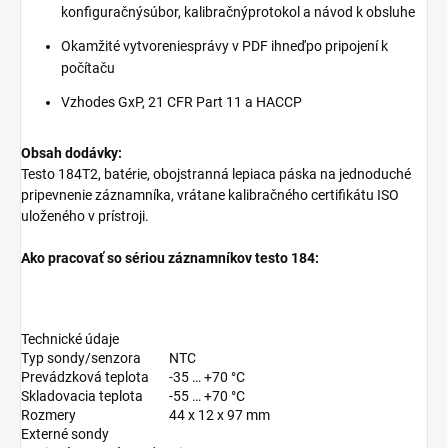
konfiguračnýsúbor, kalibračnýprotokol a návod k obsluhe
Okamžité vytvoreniesprávy v PDF ihneďpo pripojení k
počítaču
Vzhodes GxP, 21 CFR Part 11 a HACCP
Obsah dodávky:
Testo 184T2, batérie, obojstranná lepiaca páska na jednoduché
pripevnenie záznamníka, vrátane kalibračného certifikátu ISO
uloženého v prístroji.
Ako pracovať so sériou záznamníkov testo 184:
Technické údaje
Typ sondy/senzora
NTC
Prevádzková teplota
-35 … +70 °C
Skladovacia teplota
-55 … +70 °C
Rozmery
44 x 12 x 97 mm
Externé sondy