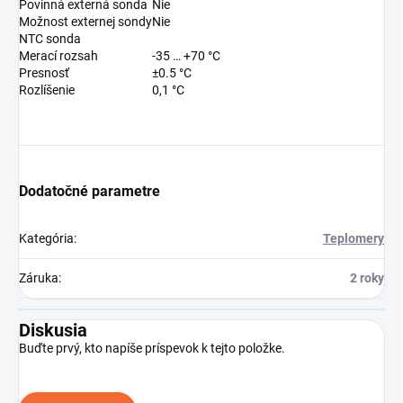
Povinná externá sonda
Nie
Možnost externej sondy
Nie
NTC sonda
Merací rozsah
-35 … +70 °C
Presnosť
±0.5 °C
Rozlíšenie
0,1 °C
Dodatočné parametre
Kategória
:
Teplomery
Záruka
:
2 roky
Diskusia
Buďte prvý, kto napíše príspevok k tejto položke.