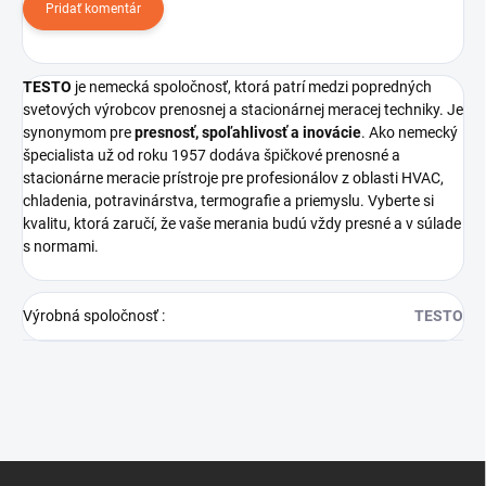
Pridať komentár
TESTO
je nemecká spoločnosť, ktorá patrí medzi popredných
svetových výrobcov prenosnej a stacionárnej meracej techniky. Je
synonymom pre
presnosť, spoľahlivosť a inovácie
. Ako nemecký
špecialista už od roku 1957 dodáva špičkové prenosné a
stacionárne meracie prístroje pre profesionálov z oblasti HVAC,
chladenia, potravinárstva, termografie a priemyslu. Vyberte si
kvalitu, ktorá zaručí, že vaše merania budú vždy presné a v súlade
s normami.
Výrobná spoločnosť
:
TESTO
Z