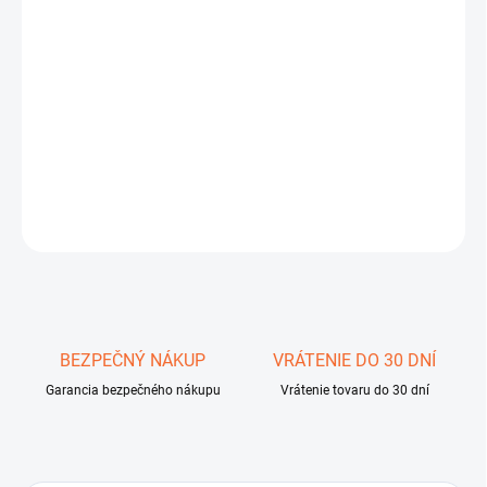
7.8.2026
−
+
Pridať do košíka
testo 184 T2
DETAILNÉ INFORMÁCIE
OPÝTAŤ SA
STRÁŽIŤ
Uložiť
BEZPEČNÝ NÁKUP
VRÁTENIE DO 30 DNÍ
Garancia bezpečného nákupu
Vrátenie tovaru do 30 dní