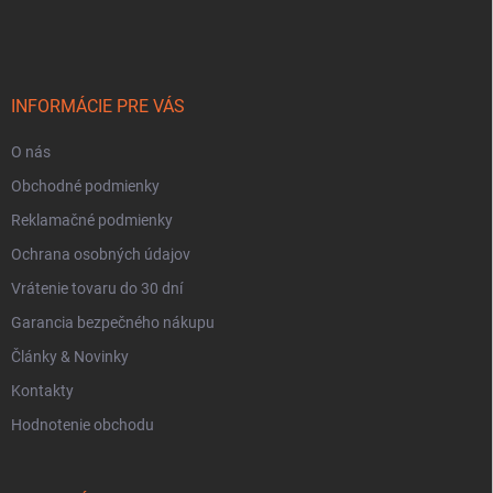
á
p
ä
t
i
INFORMÁCIE PRE VÁS
e
O nás
Obchodné podmienky
Reklamačné podmienky
Ochrana osobných údajov
Vrátenie tovaru do 30 dní
Garancia bezpečného nákupu
Články & Novinky
Kontakty
Hodnotenie obchodu