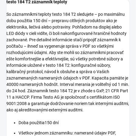
testo 184 T2 záznamník teploty
So záznamníkmi teploty testo 184 T2 sledujete – po maximálnu
dobu použitia 150 dní – prepravu citlivých produktov ako je
elektronika, liečivá alebo potraviny. Pohľadom na displej alebo
LED diódy v cieli vidíte, či boli nakonfigurované hraničné hodnoty
zachované. Pre detailné informácie stačí pripojiť záznamník k
počítaču – ihneď sa vygeneruje správa v PDF so všetkými
rozhodujúcimi údajmi. Aby ste mohli so záznamníkmi pracovať
ešte komfortnejšie a efektívnejšie, sú všetky potrebné súbory a
informácie uložené v testo 184 T2: konfiguračné súbory,
kalibračný protokol, návod k obsluhe a správa o Vašich
zaznamenaných nameraných údajoch v PDF. Kapacita pamäte je
40000 nameraných hodnôt. Interval merania je voliteľný od 1 min.
do 24 hod. Záznamník testo 184 T2 je v zhode s GxP, 21 CFR Part
11 a HACCP. Firma Testo AG je spoločnosť s certifikátom ISO
9001:2008 a garantuje dodržovanie noriem tak internými auditmi,
ako aj akreditovanými externými auditmi.
Doba použitia
150 dní
Všetkov jednom záznamníku: namerané údajev PDF,