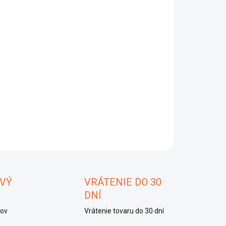
8.2026
−
+
Pridať do košíka
o 160 E
AILNÉ INFORMÁCIE
OPÝTAŤ SA
STRÁŽIŤ
ložiť
VÝ
VRÁTENIE DO 30
DNÍ
kov
Vrátenie tovaru do 30 dní