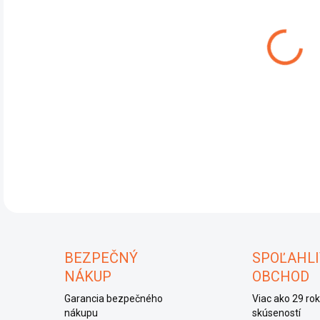
DO:
10.
Test
DET
U
BEZPEČNÝ
SPOĽAHLI
NÁKUP
OBCHOD
Garancia bezpečného
Viac ako 29 ro
nákupu
skúseností