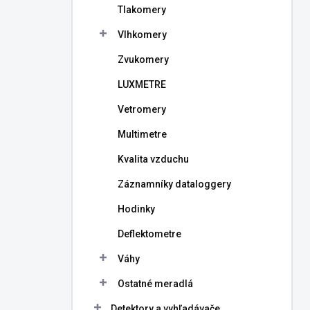
Tlakomery
e
l
Vlhkomery
Zvukomery
LUXMETRE
Vetromery
Multimetre
Kvalita vzduchu
Záznamníky dataloggery
Hodinky
Deflektometre
Váhy
Ostatné meradlá
Detektory a vyhľadávače