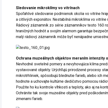
Sledovanie mikroklímy vo vitrínach
Spoľahlivé sledovanie podmienok okolia vo vitríne hra
a citlivých exponátov. Nestabilná mikroklíma vo vitrín
Rádiový záznamník zo série záznamníkov testo 160 ro
hraničných hodnôt a svojím alarmom garantuje bezpečn
malý rádiový záznamník môže byť nenápadne umiestnený
Ochrana muzeálnych objektov meraním intenzity os
Nevhodné svetelné pomery a nevyhovujúca klíma pred
vystavované objekty. Urýchľujú prirodzené procesy star
mikrotrhliniek, spôsobujú blednutie farieb, alebo ich 
hodnote a uchovajte kultúrne dedičstvo pomocou rádio
Použite ho ku kontrole vlhkosti a teploty, ako aj na kont
Ochránite tak svoje muzeálne objekty pred poškodením
zmenami farieb.