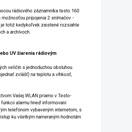
pomocou rádiového záznamníka testo 160
s možnosťou pripojenia 2 snímačov -
 je totiž kedykoľvek zaistené rozsiahle
ch a archívoch.
alebo UV žiarenia rádiovým
ých veličín s jednoduchou obsluhou.
dnať zvlášť) na teplotu a vlhkosť,
íctvom Vašej WLAN priamo v Testo-
 funkcii alarmu hneď informovaní
trým telefónom vybaveným internetom, s
rístup ku všetkým nameraným hodnotám