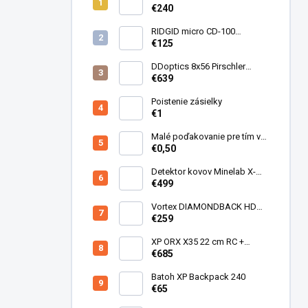
Find 66
€240
RIDGID micro CD-100
Detektor horľavých plynov
€125
DDoptics 8x56 Pirschler
Gen.3 Magnesium zelený
€639
Poistenie zásielky
€1
Malé poďakovanie pre tím v
sklade
€0,50
Detektor kovov Minelab X-
Terra ELITE pinpoiter set
€499
Vortex DIAMONDBACK HD
10X50
€259
XP ORX X35 22 cm RC +
bezdrôtové slúchadlá
€685
WSAUDIO
Batoh XP Backpack 240
€65