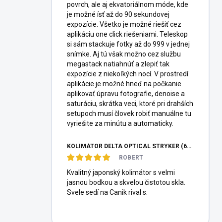
povrch, ale aj ekvatoriálnom móde, kde
je možné ísť až do 90 sekundovej
expozície. Všetko je možné riešiť cez
aplikáciu one click riešeniami. Teleskop
si sám stackuje fotky až do 999 v jednej
snímke. Aj tú však možno cez službu
megastack natiahnúť a zlepiť tak
expozície z niekoľkých nocí. V prostredí
aplikácie je možné hneď na počkanie
aplikovať úpravu fotografie, denoise a
saturáciu, skrátka veci, ktoré pri drahších
setupoch musí človek robiť manuálne tu
vyriešite za minútu a automaticky.
KOLIMÁTOR DELTA OPTICAL STRYKER (6MOA)
ROBERT
Kvalitný japonský kolimátor s velmi
jasnou bodkou a skvelou čistotou skla.
Svele sedí na Canik rival s.