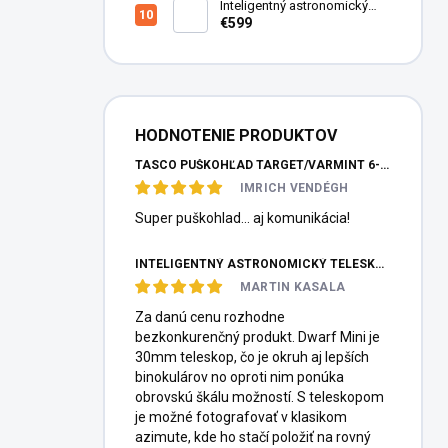
Inteligentný astronomický
teleskop DwarfLab Dwarf III
€599
HODNOTENIE PRODUKTOV
TASCO PUŠKOHĽAD TARGET/VARMINT 6-24X42 MILDOT
IMRICH VENDÉGH
Super puškohlad... aj komunikácia!
INTELIGENTNÝ ASTRONOMICKÝ TELESKOP DWARFLAB DWARF MINI
MARTIN KASALA
Za danú cenu rozhodne
bezkonkurenčný produkt. Dwarf Mini je
30mm teleskop, čo je okruh aj lepších
binokulárov no oproti nim ponúka
obrovskú škálu možností. S teleskopom
je možné fotografovať v klasikom
azimute, kde ho stačí položiť na rovný