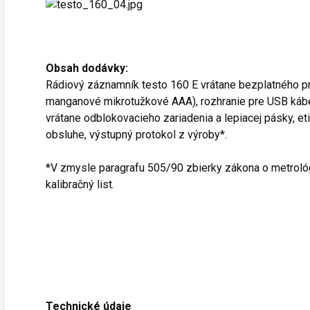
Obsah dodávky:
Rádiový záznamník testo 160 E vrátane bezplatného prí
manganové mikrotužkové AAA), rozhranie pre USB kábe
vrátane odblokovacieho zariadenia a lepiacej pásky, e
obsluhe, výstupný protokol z výroby*.
*V zmysle paragrafu 505/90 zbierky zákona o metrológ
kalibračný list.
Technické údaje