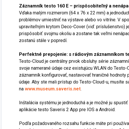
Záznamník testo 160 E – prispôsobiteľný a nenáp
Vďaka malým rozmerom (64 x 76 x 22 mm) a jednoduch
problémov umiestniť na výstave alebo vo vitríne. V spoj
upraviteľným krytom Deco-Cover (viď. príslušenstvo) 
prispôsobiť svojmu okoliu a zostane tak veľmi nenápa
zostanú stále v popredí.
Perfektné prepojenie: s rádiovým záznamníkom te
Testo-Cloud je centrálny prvok obsluhy série záznamní
svoje namerané údaje cez existujúcu WLAN do Testo-C
záznamník konfigurovať, nastavovať hraničné hodnoty 
údaje. Aby ste mali prístup do Testo-Cloud-u, musíte s
na
www.museum.saveris.net
.
Inštalácia systému je jednoduchá a je možné ju spust
aplikácie testo Saveris 2 App pre IOS a Android.
Podľa požadovaného rozsahu funkcie máte pri používa