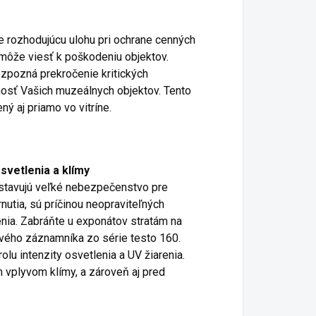
je rozhodujúcu ulohu pri ochrane cenných
e môže viesť k poškodeniu objektov.
zpozná prekročenie kritických
osť Vašich muzeálnych objektov. Tento
 aj priamo vo vitríne.
vetlenia a klímy
stavujú veľké nebezpečenstvo pre
nutia, sú príčinou neopraviteľných
menia. Zabráňte u exponátov stratám na
vého záznamníka zo série testo 160.
rolu intenzity osvetlenia a UV žiarenia.
 vplyvom klímy, a zároveň aj pred