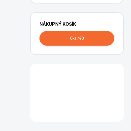
NÁKUPNÝ KOŠÍK
0
ks /
€0