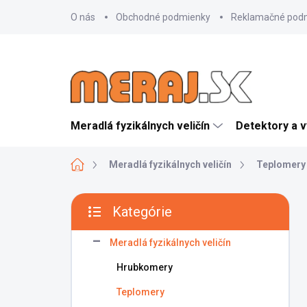
Prejsť
O nás
Obchodné podmienky
Reklamačné pod
na
obsah
Meradlá fyzikálnych veličín
Detektory a 
Domov
Meradlá fyzikálnych veličín
Teplomery
B
Kategórie
o
Preskočiť
č
kategórie
n
Meradlá fyzikálnych veličín
ý
Hrubkomery
p
a
Teplomery
n