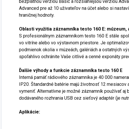
bezplatnou verziou Basic a rozsiahlejšou verziou Adv
Advanced pre až 10 uživateľov na účet alebo si nasta
hraničnej hodnoty.
Oblasti využitia záznamníka testo 160 E: múzeum, 
S profesionálnym záznamníkom testo 160 E stále spoľa
vo vitríne alebo vo výstavnom priestore. Je optimalizo
podmienok okolia v múzeách, galériách a ostatných v
spoľahlivo ochránite Vaše citlivé a cenné exponáty p
Ďalšie výhody a funkcie záznamníka testo 160 E
Interná pamäť rádiového záznamníka je 40 000 nameran
IP20. Štandardné batérie majú životnosť 12 mesiacov 
vymeniť. Alternatívne je možné záznamník používať aj 
dodávaného rozhrania USB cez sieťový adaptér (je nutn
Aplikácie: