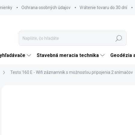
mienky
Ochrana osobných údajov
Vrátenie tovaru do 30 dní
Hľadať
vyhľadávače
Stavebná meracia technika
Geodézia 
Testo 160 E - Wifi záznamník s možnosťou pripojenia 2 snímačov
Neohodnotené
Podrobnosti hodnotenia
ZNAČKA:
TESTO
€
€21
Jedn
SK
cena
MÔŽ