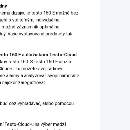
adný
ému dizajnu je testo 160 E možné bez
ení s voliteľným, individuálne
je možné záznamník optimálne
dný. Vaše vystavované predmety tak
sto 160 E a úložiskom Testo-Cloud
kov testo 160. S testo 160 E uložíte
loud-u. Tu môžete svoj rádiový
pre alarmy a analyzovať svoje namerané
a najskôr zaregistrovať
iť buď cez vyhľadávač, alebo pomocou
ní Testo-Cloud-u na výber medzi