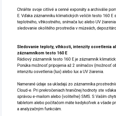
Chráňte svoje citlivé a cenné exponáty a archiválie 
E. Vďaka záznamníku klimatických veličín testo 160 E 
teplotného, vlhkostného, snímača luc alebo UV žiarenia
sledovanie okolitého prostredia v múzeách, depozitáro
Sledovanie teploty, vlhkosti, intenzity osvetlenia 
záznamníkom testo 160 E
Rádiový záznamník testo 160 E je záznamník klimatick
Ponúka možnosť pripojenia až 2 snímačov (možnosť obje
intenzitu osvetlenia (lux) alebo lux a UV žiarenia.
Namerané údaje sa ukladajú zo záznamníka prostredn
Cloud-e. Pri prekročeniach hraničnej hodnoty ste vďaka
správou e-mailom alebo (voliteľne) SMS. S Vaším chy
tabletom alebo počítačom máte kedykoľvek a všade p
a analyzačným funkciám.