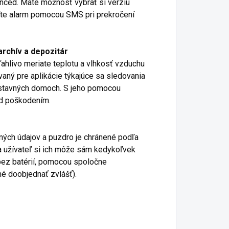
anced. Máte možnosť vybrať si verziu
víte alarm pomocou SMS pri prekročení
archív a depozitár
hlivo meriate teplotu a vlhkosť vzduchu
vaný pre aplikácie týkajúce sa sledovania
ýstavných domoch. S jeho pomocou
red poškodením.
ých údajov a puzdro je chránené podľa
a užívateľ si ich môže sám kedykoľvek
bez batérií, pomocou spoločne
é doobjednať zvlášť).