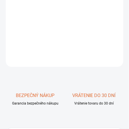
11.8.2026
−
+
Pridať do košíka
vodotesný teplomer
DETAILNÉ INFORMÁCIE
OPÝTAŤ SA
STRÁŽIŤ
Uložiť
BEZPEČNÝ NÁKUP
VRÁTENIE DO 30 DNÍ
Garancia bezpečného nákupu
Vrátenie tovaru do 30 dní