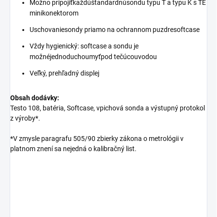
Možno pripojiťkaždúštandardnúsondu typu T a typu K s TE
minikonektorom
Uschovaniesondy priamo na ochrannom puzdresoftcase
Vždy hygienický: softcase a sondu je
možnéjednoduchoumyťpod tečúcouvodou
Veľký, prehľadný displej
​Obsah dodávky:
Testo 108, batéria, Softcase, vpichová sonda a výstupný protokol
z výroby*.
*V zmysle paragrafu 505/90 zbierky zákona o metrológii v
platnom znení sa nejedná o kalibračný list.