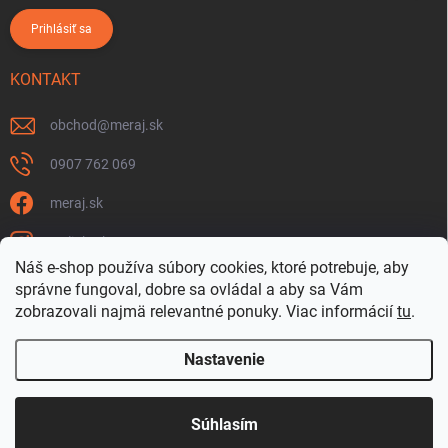
Prihlásiť sa
KONTAKT
obchod
@
meraj.sk
0907 762 069
meraj.sk
m_link_sk
Náš e-shop používa súbory cookies, ktoré potrebuje, aby
https://www.youtube.com/@meraj-sk
správne fungoval, dobre sa ovládal a aby sa Vám
zobrazovali najmä relevantné ponuky.
Viac informácií
tu
.
@m_link_sk
Nastavenie
Copyright 2026
www.Meraj.sk
. Všetky práva vyhradené.
Súhlasím
Vytvoril Shoptet