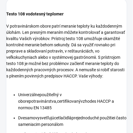
Testo 108 vodotesný teplomer
V potravinárskom obore patrí meranie teploty ku každodenným
úlohám. Len presným meraním môžete kontrolovať a garantovať
kvalitu Vašich výrobkov. Prístroj testo 108 umožňuje okamžité
kontrolné meranie behom sekundy. Dá sa využiť rovnako pri
preprave a skladovaní potravín, v reštauráciách, vo
veľkokuchyniach alebo v systémovej gastrónomii. S prístrojom
testo 108 je možné bez problémov začleniť meranie teploty do
každodenných pracovných procesov. A nemusíte si robiť starosti
s plnením povinných predpisov HACCP. Vaše výhody:
Univerzálnepoužiteľný v
oborepotravinárstva,certifikovanývzhodes HACCP a
normou EN 13485
Dvesamovysvetľujúcetlačidláprejednoduché použitiei často
sameniacim personálom