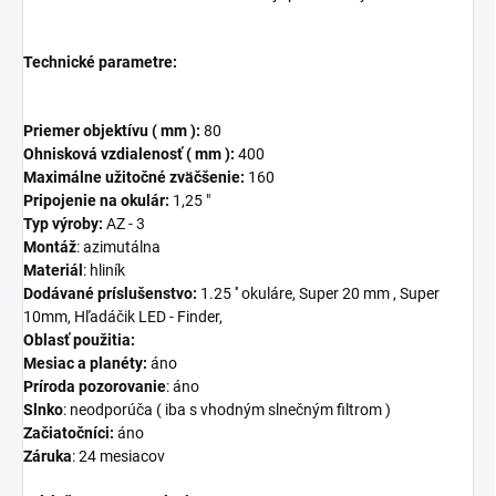
Technické parametre
:
Priemer objektívu ( mm ):
80
Ohnisková vzdialenosť ( mm ):
400
Maximálne
užitočné zväčšenie:
160
Pripojenie na okulár:
1,25 "
Typ výroby:
AZ - 3
Montáž
: azimutálna
Materiál
: hliník
Dodávané príslušenstvo:
1.25 '' okuláre, Super 20 mm , Super
10mm, Hľadáčik LED - Finder,
Oblasť použitia:
Mesiac a planéty:
áno
Príroda pozorovanie
: áno
Slnko
: neodporúča ( iba s vhodným slnečným filtrom )
Začiatočníci:
áno
Záruka
: 24 mesiacov