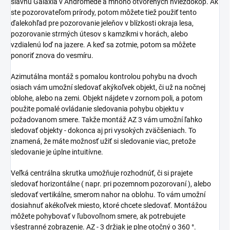
slávnu Galaxia v Androméde a mnoho otvorených hviezdokop. Ak
ste pozorovateľom prírody, potom môžete tiež použiť tento
ďalekohľad pre pozorovanie jeleňov v blízkosti okraja lesa,
pozorovanie strmých útesov s kamzíkmi v horách, alebo
vzdialenú loď na jazere. A keď sa zotmie, potom sa môžete
ponoriť znova do vesmíru.
Azimutálna montáž s pomalou kontrolou pohybu na dvoch
osiach vám umožní sledovať akýkoľvek objekt, či už na nočnej
oblohe, alebo na zemi. Objekt nájdete v zornom poli, a potom
použite pomalé ovládanie sledovania pohybu objektu v
požadovanom smere. Takže montáž AZ 3 vám umožní ľahko
sledovať objekty - dokonca aj pri vysokých zväčšeniach. To
znamená, že máte možnosť užiť si sledovanie viac, pretože
sledovanie je úplne intuitívne.
Veľká centrálna skrutka umožňuje rozhodnúť, či si prajete
sledovať horizontálne ( napr. pri pozemnom pozorovaní ), alebo
sledovať vertikálne, smerom nahor na oblohu. To vám umožní
dosiahnuť akékoľvek miesto, ktoré chcete sledovať. Montážou
môžete pohybovať v ľubovoľnom smere, ak potrebujete
všestranné zobrazenie. AZ - 3 držiak je plne otočný o 360 °.