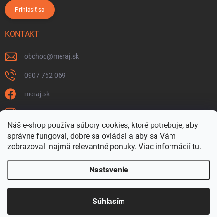
Prihlásiť sa
KONTAKT
obchod
@
meraj.sk
0907 762 069
meraj.sk
m_link_sk
Náš e-shop používa súbory cookies, ktoré potrebuje, aby
https://www.youtube.com/@meraj-sk
správne fungoval, dobre sa ovládal a aby sa Vám
zobrazovali najmä relevantné ponuky.
Viac informácií
tu
.
@m_link_sk
Nastavenie
Copyright 2026
www.Meraj.sk
. Všetky práva vyhradené.
Súhlasím
Vytvoril Shoptet