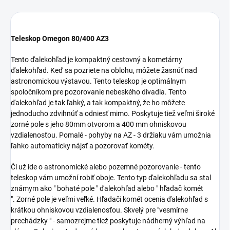
Teleskop Omegon 80/400 AZ3
Tento ďalekohľad je kompaktný cestovný a kometárny
ďalekohľad. Keď sa pozriete na oblohu, môžete žasnúť nad
astronomickou výstavou. Tento teleskop je optimálnym
spoločníkom pre pozorovanie nebeského divadla. Tento
ďalekohľad je tak ľahký, a tak kompaktný, že ho môžete
jednoducho zdvihnúť a odniesť mimo. Poskytuje tiež veľmi široké
zorné pole s jeho 80mm otvorom a 400 mm ohniskovou
vzdialenosťou. Pomalé - pohyby na AZ - 3 držiaku vám umožnia
ľahko automaticky nájsť a pozorovať kométy.
Či už ide o astronomické alebo pozemné pozorovanie - tento
teleskop vám umožní robiť oboje. Tento typ ďalekohľadu sa stal
známym ako " bohaté pole " ďalekohľad alebo " hľadač komét
". Zorné pole je veľmi veľké. Hľadači komét ocenia ďalekohľad s
krátkou ohniskovou vzdialenosťou. Skvelý pre "vesmírne
prechádzky " - samozrejme tiež poskytuje nádherný výhľad na