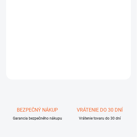
DORUČIŤ DO:
7.8.2026
−
+
Pridať do košíka
Omegon 80/400 AZ3
DETAILNÉ INFORMÁCIE
OPÝTAŤ SA
STRÁŽIŤ
Uložiť
BEZPEČNÝ NÁKUP
VRÁTENIE DO 30 DNÍ
Garancia bezpečného nákupu
Vrátenie tovaru do 30 dní