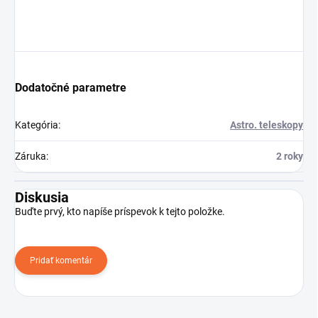
Dodatočné parametre
Kategória
:
Astro. teleskopy
Záruka
:
2 roky
Diskusia
Buďte prvý, kto napíše príspevok k tejto položke.
Pridať komentár