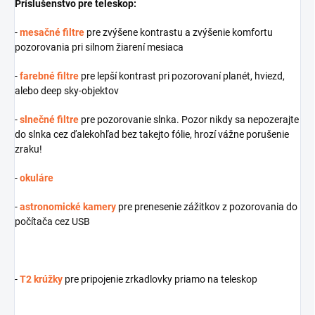
Príslušenstvo pre teleskop:
-
mesačné filtre
pre zvýšene kontrastu a zvýšenie komfortu
pozorovania pri silnom žiarení mesiaca
-
farebné filtre
pre lepší kontrast pri pozorovaní planét, hviezd,
alebo deep sky-objektov
-
slnečné filtre
pre pozorovanie slnka. Pozor nikdy sa nepozerajte
do slnka cez ďalekohľad bez takejto fólie, hrozí vážne porušenie
zraku!
-
okuláre
-
astronomické kamery
pre prenesenie zážitkov z pozorovania do
počítača cez USB
-
T2 krúžky
pre pripojenie zrkadlovky priamo na teleskop